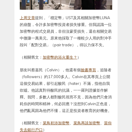
上周文章
提到，「穩定幣」UST及其相關加密幣LUNA
的崩盤，令許多加密幣投資者損失慘重。但我認識一位
加密幣的程式交易員，非但沒蒙受損失，還在相關交易
中微賺一萬美元。原來他採取了一種較少人用的對沖手
段叫「配對交易」（pair trade），得以力保不失。
（相關舊文：
加密幣的浴火重生？
）
朋友叫蔡嘉民（Calvin），他還有個
臉書專頁
，追隨者
（followers）約17,000多人。Calvin在其專頁上公開
這個交易結果，卻引起酸民（hater）不滿，指他自我
吹噓。他認真對待酸民的抗議，一一羅列證據並作解
釋。我問，多數人都對酸民視而不見，因為他們只會消
耗你的時間和精神，何必回應？沒想到Calvin正色道，
他們亂罵因為他們不懂，這正是投資者教育的好機會。
（相關舊文：
菜鳥初涉加密幣
、
菜鳥再談加密幣
、
當你
失去銀行戶口
）