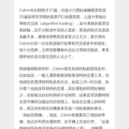
Calvin年紀輕輕才27歲，但他小六開始接觸股票投資、
15歲就用哥哥開的股票戶口操盤買賣、入讀大學後自
學程式交易（algorithm trading），如今累積的股票交
易經驗，比不少較他年長的人還多。香港的程式交易員
為數不多，兼懂加密幣投資者更少之又少，那天我向
Calvin介紹一位在投資銀行從事程式交易多年的朋友，
他十分高興，立即把握機會向這位大學師兄取經。畢竟
能和他在這方面交流的人太少了。
除操盤經驗老到外，Calvin還有其他特點頗讓我意外。
比如他說，一般人通勤都會採取最省時的交通工具，但
他卻刻意選擇耗時較多的方法，如花上30-45分鐘。為
什麼？他說採用省時的交通，花在通勤的時間好像較
少，但卻無法好好利用碎片化時間，結果反而浪費時間
在滑手機等沒建設性的習慣上。他花在交通上的時間
長，卻正好利用這些機會來完成一些較複雜的事項，
「例如寫專欄」，他說。Calvin每週要寫三個財經專
欄，他正好利用交通時間，在手機上完成它們，「這還
能確保我不會花超過45分鐘時間在上面」，他解釋。