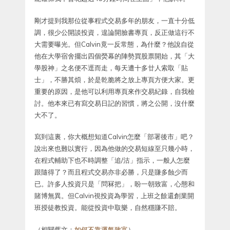
剛才提到我那位從事程式交易多年的朋友，一直十分低
調，很少公開談投資，遑論開臉書專頁，反正做這行不
大需要曝光。但Calvin竟一反常態，為什麼？他說自從
他在大學宿舍擺出四個熒幕的陣勢買股票開始，其「大
學股神」之名便不逕而走，每天遭十多廿人索取「貼
士」，不勝其煩，於是乾脆將之放上專頁方便大家。更
重要的原因，是他可以利用專頁來作交易紀錄，自我檢
討。他本來已有寫交易日記的習慣，將之公開，沒什麼
大不了。
寫到這裏，你大概想知道Calvin怎麼「部署後市」吧？
說出來也難以實行，因為他做的交易短線至只幾小時，
在程式輔助下也不時調整「追/沽」指示，一般人怎麼
跟隨得了？而且程式交易亦非必勝，只是賺多蝕少而
已。許多人投資只是「問冧把」，盼一朝致富，心態和
賭博無異。但Calvin視投資為學習，上班之餘還創業開
班授徒教投資。能從投資中取樂，自然穩賺不賠。
（相關舊文：
如何不靠運氣致富
）