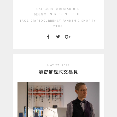
CATEGORY:
初創 STARTUPS
關於創業 ENTREPRENEURSHIP
TAGS:
CRYPTOCURRENCY
PANDEMIC
SHOPIFY
WEB3
MAY 27, 2022
加密幣程式交易員