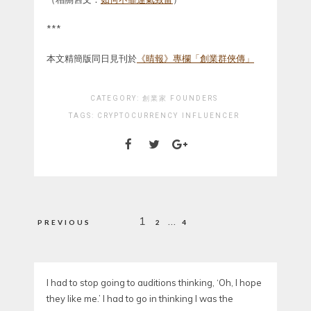
***
本文精簡版同日見刊於
《晴報》專欄「創業群俠傳」
CATEGORY:
創業家 FOUNDERS
TAGS:
CRYPTOCURRENCY
INFLUENCER
Posts
1
…
PREVIOUS
2
4
pagination
I had to stop going to auditions thinking, ‘Oh, I hope
they like me.’ I had to go in thinking I was the