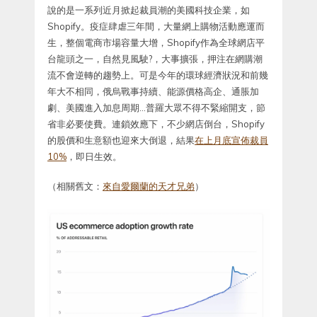
說的是一系列近月掀起裁員潮的美國科技企業，如
Shopify。疫症肆虐三年間，大量網上購物活動應運而
生，整個電商市場容量大增，Shopify作為全球網店平
台龍頭之一，自然見風駛?，大事擴張，押注在網購潮
流不會逆轉的趨勢上。可是今年的環球經濟狀況和前幾
年大不相同，俄烏戰事持續、能源價格高企、通脹加
劇、美國進入加息周期…普羅大眾不得不緊縮開支，節
省非必要使費。連鎖效應下，不少網店倒台，Shopify
的股價和生意額也迎來大倒退，結果
在上月底宣佈裁員
10%
，即日生效。
（相關舊文：
來自愛爾蘭的天才兄弟
）