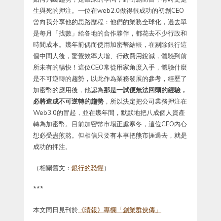
生與死的押注。一位在web2.0做得很成功的初創CEO
曾向我分享他的思路歷程：他們的業務全球化，過去單
是每月「找數」給各地的合作夥伴，都花去不少行政和
時間成本。幾年前偶而使用加密幣結帳，在剔除銀行這
個中間人後，驚覺效率大增、行政費用銳減，體驗到前
所未有的暢快！這位CEO常從用家角度入手，體驗什麼
是不可逆轉的趨勢，以此作為業務發展的參考，經歷了
加密幣的應用後，他認為
那是一試便無法回頭的經驗，
必將造成不可逆轉的趨勢
，所以決定把公司業務押注在
Web3.0的冒起，並在幾年間，默默地把八成個人資產
轉為加密幣。目前加密幣市場正處寒冬，這位CEO內心
想必受盡煎熬。但相信只要有本事把熊市捱過去，就是
成功的押注。
（相關舊文：
銀行的恐懼
）
***
本文同日見刊於
《晴報》專欄「創業群俠傳」