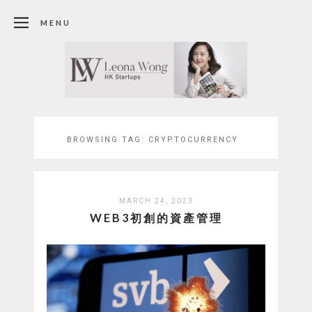
MENU
BROWSING TAG:
CRYPTOCURRENCY
MARCH 24, 2023
WEB3初創的資產管理