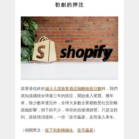
初創的押注
當香港也終於
減少入境旅客酒店隔離檢疫日數
時，我們
就知道纏繞全球逾三年的疫症，開始進入尾聲。幾年
來，除少數幸運兒外，全球大多數企業都飽受社交距離
措施影響，倒下的不少，倖存的也慘澹經營。只是沒想
到，當疫情消退時，一些「疫市贏家」反而進入寒冬。
（相關舊文：
疫下初創兩極化
、
疫市贏家
）