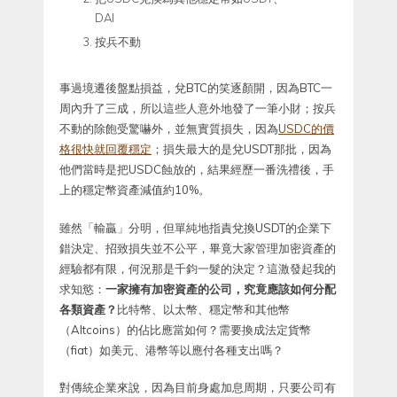
DAI
按兵不動
事過境遷後盤點損益，兌BTC的笑逐顏開，因為BTC一
周內升了三成，所以這些人意外地發了一筆小財；按兵
不動的除飽受驚嚇外，並無實質損失，因為
USDC的價
格很快就回覆穩定
；損失最大的是兌USDT那批，因為
他們當時是把USDC蝕放的，結果經歷一番洗禮後，手
上的穩定幣資產減值約10%。
雖然「輸贏」分明，但單純地指責兌換USDT的企業下
錯決定、招致損失並不公平，畢竟大家管理加密資產的
經驗都有限，何況那是千鈞一髮的決定？這激發起我的
求知慾：
一家擁有加密資產的公司，究竟應該如何分配
各類資產？
比特幣、以太幣、穩定幣和其他幣
（Altcoins）的佔比應當如何？需要換成法定貨幣
（fiat）如美元、港幣等以應付各種支出嗎？
對傳統企業來說，因為目前身處加息周期，只要公司有