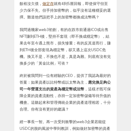
餘裕沒欠債，
做定存
就有4到5厘回報，即使保守但至
少力保不失。但手持加密幣的，似乎沒有這種穩妥的選
擇。難道他們該把手上的加密幣都換成法幣嗎？
我問過幾家web3初創，有的在跌市前通過ICO或出售
NFT賺到ETH後，堅持不套現（即不換成穩定幣），結
果去年至今遇上熊市，損失慘重；有的反其道而行，賺
到ETH後全部套現為穩定幣，卻又遇上這次USDC危
機。換又不是，不換也不是，真是為難。到底有沒有兌
換多少的「黃金比例」可依？
終於被我問到一位有經驗的CEO，提供了我認為最好的
答案：如果資產以比特幣或以太幣為主，
應兌換足夠公
司一年營運支出的資產為穩定幣或法幣
，這樣才既可保
障企業的資產流動性，亦持一定加密幣儲備等待升值的
機會。這聽起來和管理傳統企業的資產道理相若，十分
合理。你有沒有更好的建議？
經一事長一智。再一次受到衝擊的web3企業若能從
USDC的脫鈎風波中學到教訓，例如做好加密幣的資產