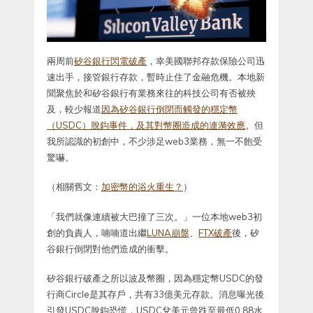
兩周前
矽谷銀行閃電破產
，幸美國聯邦存款保險公司迅
速出手，接管銀行存款，暫時止住了金融危機。本地新
聞聚焦於和矽谷銀行有業務來往的科技公司有否被殃
及，較少報道
因為矽谷銀行倒閉而觸發的穩定幣
（USDC）脫鈎事件，及其對幣圈造成的連漪效應
。但
我所認識的初創中，不少涉足web3業務，無一不飽受
驚嚇。
（相關舊文：
加密幣的浴火重生？
）
「我們就像連續被大巴撞了三次。」一位本地web3初
創的負責人，喃喃道出繼
LUNA崩盤
、
FTX破產
後，矽
谷銀行倒閉對他們造成的衝擊。
矽谷銀行破產之所以波及幣圈，因為穩定幣USDC的發
行商Circle是其存戶，共有33億美元存款。消息曝光後
引發USDC脫鈎恐慌，USDC兌美元曾跌至最低0.88水