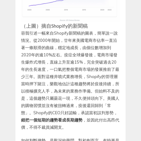
（上圖）摘自Shopify的新聞稿
容我引述一幅來自Shopify新聞稿的圖表，簡單說一說
情況。從2000年開始，廿年來美國電商市佔率一直沿
著一條順滑的曲線，穩定地成長，由個位數增加到
2020年的逾10%左右。疫症全球爆發後，電商市場發
生爆炸式增長，直線上升至逾15%，完全突破過去20
年的生長速度，一口氣把整個電商市場的發展推前了最
少三年。面對這種井噴式業務增長，Shopify的管理層
當時押下賭注，樂觀地估計這種趨勢將於疫後持續，所
以積極擴充人手，為未來的業務作準備。但始料不及的
是，這個趨勢只屬曇花一現，不久便掉頭向下。美國人
的購物習慣並沒有被扭轉過來，疫後還回歸到「常
態」。Shopify的CEO只好認輸，承認當初誤判形勢，
錯把一個短期的趨勢看成長期趨勢
，並因此付出高昂代
價，不得不裁員減開支。
如何判斷趨勢，是艱深的學問，對初創而言，有時更是