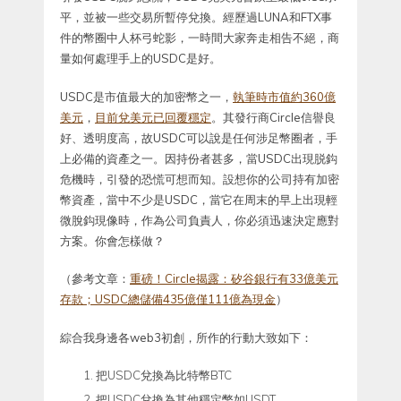
平，並被一些交易所暫停兌換。經歷過LUNA和FTX事
件的幣圈中人杯弓蛇影，一時間大家奔走相告不絕，商
量如何處理手上的USDC是好。
USDC是市值最大的加密幣之一，
執筆時市值約360億
美元
，
目前兌美元已回覆穩定
。其發行商Circle信譽良
好、透明度高，故USDC可以說是任何涉足幣圈者，手
上必備的資產之一。因持份者甚多，當USDC出現脱鈎
危機時，引發的恐慌可想而知。設想你的公司持有加密
幣資產，當中不少是USDC，當它在周末的早上出現輕
微脫鈎現像時，作為公司負責人，你必須迅速決定應對
方案。你會怎樣做？
（參考文章：
重磅！Circle揭露：矽谷銀行有33億美元
存款；USDC總儲備435億僅111億為現金
）
綜合我身邊各web3初創，所作的行動大致如下：
把USDC兌換為比特幣BTC
把USDC兌換為其他穩定幣如USDT、