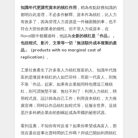
知識年代更講究資本的槓杠作用
，稍為有點財務知識的
都明白此道理，不必多作解釋。資本作為槓杠，比人力
有效多了，因為管理人力資源是一件極困難的事，也不
符合大部份創業者的個性。但不管人力或資本，在
Naval眼中都屬過時，他認為
全新的槓杠是「作品」，
包括程式、影片、文章等一切「無須額外成本複製的產
品」（products with no marginal cost of
replication）
。
工業社會產生了許多靠人力槓杠致富的人、知識年代致
富的是懂資本槓杠的人如巴菲特，而新一代富人，則無
不靠「作品」起家。如果有企業能同時包攬這三種槓
杠，則可謂無堅不摧、無往不利了：利用人力槓杠，聘
用程式員、設計師為自己工作；利用資本槓杠，大力推
廣宣傳；同時以作品槓杠如程式等，征服全世界。這就
是許多科網企業由初創崛起成為帝國的祕密武器。
看到這裏，不知你有何反省？如果你希望成為富人，那
現在還在從事出賣時間的工作嗎？抑或已開始利用槓杠