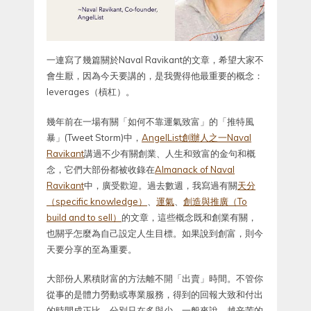
一連寫了幾篇關於Naval Ravikant的文章，希望大家不
會生厭，因為今天要講的，是我覺得他最重要的概念：
leverages（槓杠）。
幾年前在一場有關「如何不靠運氣致富」的「推特風
暴」(Tweet Storm)中，
AngelList創辦人之一Naval
Ravikant
講過不少有關創業、人生和致富的金句和概
念，它們大部份都被收錄在
Almanack of Naval
Ravikant
中，廣受歡迎。過去數週，我寫過有關
天分
（specific knowledge）
、
運氣
、
創造與推廣（To
build and to sell）
的文章，這些概念既和創業有關，
也關乎怎麼為自己設定人生目標。如果說到創富，則今
天要分享的至為重要。
大部份人累積財富的方法離不開「出賣」時間。不管你
從事的是體力勞動或專業服務，得到的回報大致和付出
的時間成正比，分別只在多與少。一般來說，越辛苦的