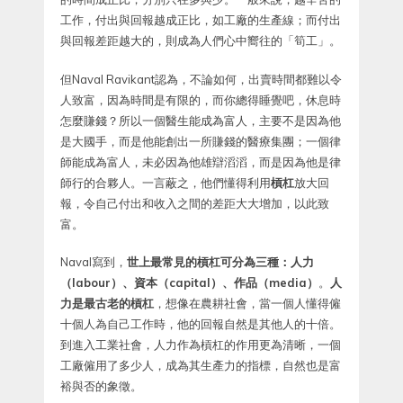
工作，付出與回報越成正比，如工廠的生產線；而付出
與回報差距越大的，則成為人們心中嚮往的「筍工」。
但Naval Ravikant認為，不論如何，出賣時間都難以令
人致富，因為時間是有限的，而你總得睡覺吧，休息時
怎麼賺錢？所以一個醫生能成為富人，主要不是因為他
是大國手，而是他能創出一所賺錢的醫療集團；一個律
師能成為富人，未必因為他雄辯滔滔，而是因為他是律
師行的合夥人。一言蔽之，他們懂得利用
槓杠
放大回
報，令自己付出和收入之間的差距大大增加，以此致
富。
Naval寫到，
世上最常見的槓杠可分為三種：人力
（labour）、資本（capital）、作品（media）
。
人
力是最古老的槓杠
，想像在農耕社會，當一個人懂得僱
十個人為自己工作時，他的回報自然是其他人的十倍。
到進入工業社會，人力作為槓杠的作用更為清晰，一個
工廠僱用了多少人，成為其生產力的指標，自然也是富
裕與否的象徵。