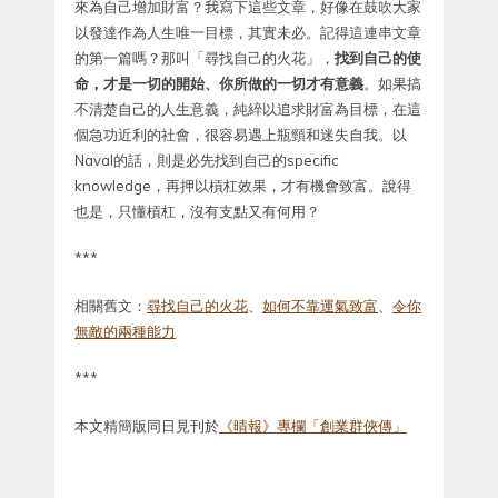
來為自己增加財富？我寫下這些文章，好像在鼓吹大家
以發達作為人生唯一目標，其實未必。記得這連串文章
的第一篇嗎？那叫「尋找自己的火花」，
找到自己的使
命，才是一切的開始、你所做的一切才有意義
。如果搞
不清楚自己的人生意義，純綷以追求財富為目標，在這
個急功近利的社會，很容易遇上瓶頸和迷失自我。以
Naval的話，則是必先找到自己的specific
knowledge，再押以槓杠效果，才有機會致富。說得
也是，只懂槓杠，沒有支點又有何用？
***
相關舊文：
尋找自己的火花
、
如何不靠運氣致富
、
令你
無敵的兩種能力
***
本文精簡版同日見刊於
《晴報》專欄「創業群俠傳」