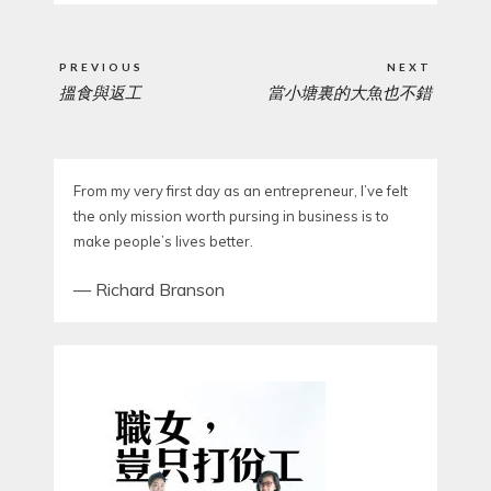
Post
PREVIOUS
NEXT
navigation
搵食與返工
當小塘裏的大魚也不錯
PREVIOUS
NEXT
POST:
POST:
From my very first day as an entrepreneur, I’ve felt
the only mission worth pursing in business is to
make people’s lives better.
—
Richard Branson