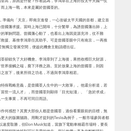
國荃高，原因是什麼？作者認為，李鴻章在上海對役太平天國一仗
；而上海一戰，本來是屬於曾國荃的。
後，準備向「天京」即南京進發，一心攻破太平天國的首都，建立首
向曾國藩求援。當時上海已開埠，十分繁華，為誘曾國藩出師，上
曾的軍餉問題。曾國藩心動了，也看出上海因資源充沛，仗不難
軍救援、幕僚李鴻章任其助手。可是曾國荃眼中只有南京，一再推
苦無獨立發展空間，便趁此機會主動請纓出征。
國荃卻錯失了大好機會。李鴻章到了上海後，果然收穫巨大財源，
方世界接觸之端，奠下洋務之路。至於放棄上海的曾國荃，則因
將之攻下，後來所得之功名，不過與李鴻章相若。
的特殊戰略意義，是曾國荃人生中的一大敗筆」。他還分析道，若
「當世一流人才」，而曾國荃則顯得「目光短淺」、「急於求成」
人一生事業，不再可同日而語。
你作何感想？其實大部份人都是曾國荃，過份看重眼前的目標，無
更大的版圖舖路。用剛才提到的Tesla為例子，一般市場參與者都
以速度取勝，但Elon Musk知道，當旗下電動車稱霸市場時，要長