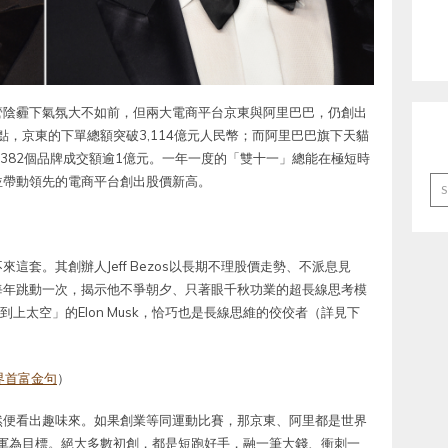
管陰霾下氣氛大不如前，但兩大電商平台京東與阿里巴巴，仍創出
點，京東的下單總額突破3,114億元人民幣；而阿里巴巴旗下天貓
，有382個品牌成交額逾1億元。一年一度的「雙十一」總能在極短時
並帶動領先的電商平台創出股價新高。
Ar
來這套。其創辦人Jeff Bezos以長期不理股價走勢、不派息見
每年跳動一次，揭示他不爭朝夕、只著眼千秋功業的超長線思考模
「爭到上太空」的Elon Musk，恰巧也是長線思維的佼佼者（詳見下
界首富金句
）
然便看出趣味來。如果創業等同運動比賽，那京東、阿里都是世界
拉松冠軍為目標。絕大多數初創，都是短跑好手，融一筆大錢、衝刺一