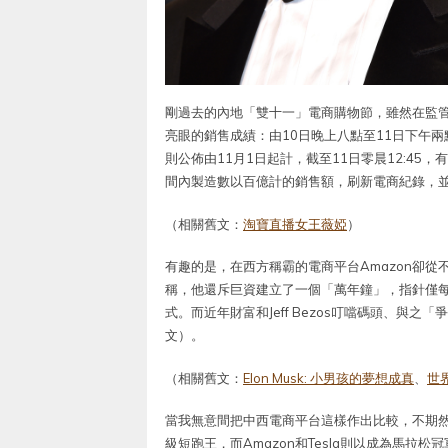
剛過去的內地「雙十一」電商購物節，雖然在監
亮眼的銷售成績：由10日晚上八點至11日下午兩
則公佈由11月1日起計，截至11日零晨12:45
間內製造數以百億計的銷售額，刷新電商紀錄，
（相關舊文：
淘寶直播女王薇婭
）
有趣的是，在西方稱霸的電商平台Amazon卻從不
稱，他還斥巨資建立了一個「萬年鐘」，指針僅
式。而近年財富和Jeff Bezos叮噹碼頭、與之
文）。
（相關舊文：
Elon Musk: 小男孩的夢想成真
、
世
當我無意間把中西電商平台這樣作出比較，不期
級短跑王，而Amazon和Tesla則以成為馬