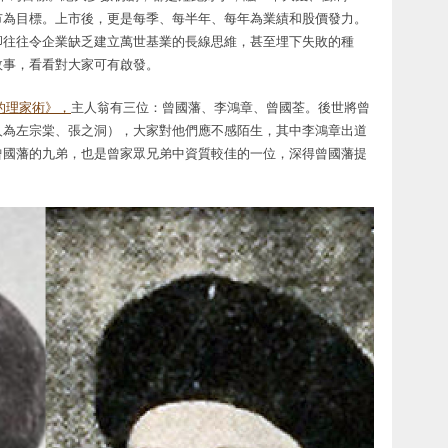
市為目標。上市後，更是每季、每半年、每年為業績和股價發力。
卻往往令企業缺乏建立萬世基業的長線思維，甚至埋下失敗的種
故事，看看對大家可有啟發。
的理家術》，
主人翁有三位：曾國藩、李鴻章、曾國荃。後世將曾
人為左宗棠、張之洞），大家對他們應不感陌生，其中李鴻章出道
曾國藩的九弟，也是曾家眾兄弟中資質較佳的一位，深得曾國藩提