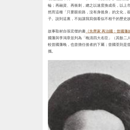
輪；再融資、再衝刺，總之以速度換成長，以上
然而這種「只要眼前路，沒有身後身」的文化，
子。說到這裏，不如讓我寫個看似不相干的歷史
故事取材自張宏傑的書
《先齊家 再治國：曾國藩
國藩與李鴻章並列為「晚清四大名臣」（其餘二
較曾國藩晚，也曾擔任後者的下屬；曾國荃則是
攜。