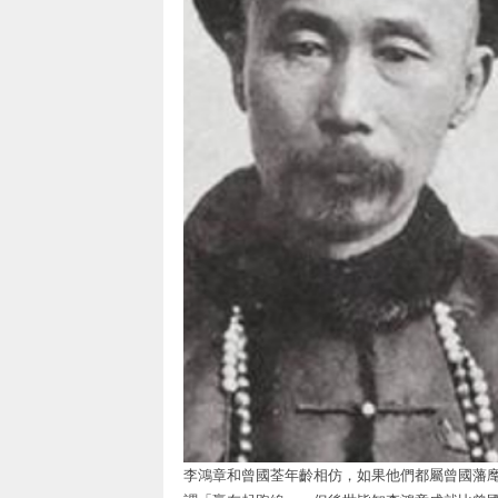
李鴻章和曾國荃年齡相仿，如果他們都屬曾國藩麾下的m