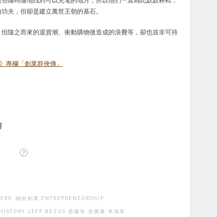
能否隨時隨地找到可以充電的地方，所以他們一直為此默默耕耘，
的功夫，但卻是建立萬世王朝的基石。
，但隨之而來的退貨潮、衝動購物後造成的浪費等，卻也並非可持
》專欄「創業群俠傳」
ERS
關於創業 ENTREPRENEURSHIP
HISTORY
JEFF BEZOS
曾國荃
曾國藩
李鴻章