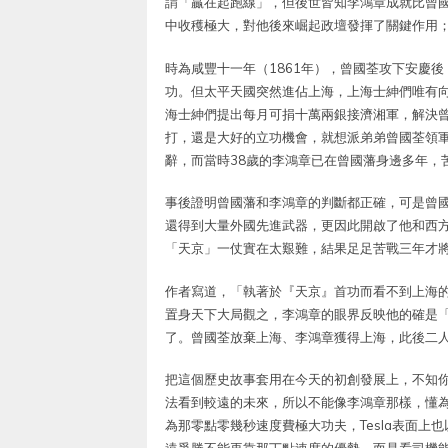
謂「贏在起跑線」，但後世皆知李鴻章成就比曾
中收穫極大，對他後來崛起政壇發揮了關鍵作用
時為咸豐十一年（1861年），曾國荃攻下安慶
功。但太平天國突然進佔上海，上海士紳們唯有
海士紳們提出每月可捐十萬兩銀接濟湘軍，解決
打，還是大好的立功機會，就想派弟弟曾國荃領
辭，而當時38歲的李鴻章已在曾國藩身邊多年，
事後證明曾國藩和李鴻章的判斷都正確，可是曾
還得到大量外國先進武器，更因此開啟了他和西
「天京」一仗實在太艱難，結果足足苦戰三年才
作者寫道，「執著於『天京』首功而看不到上海
置身天下大局觀之，李鴻章的眼界反映他的確是
了。曾國荃放棄上海、李鴻章獲得上海，此後二
把這個歷史故事套用在今天的初創發展上，不知
法看到較遠的未來，所以不能像李鴻章那樣，懂為
為那零點零幾秒速度費極大功夫，Tesla表面上也