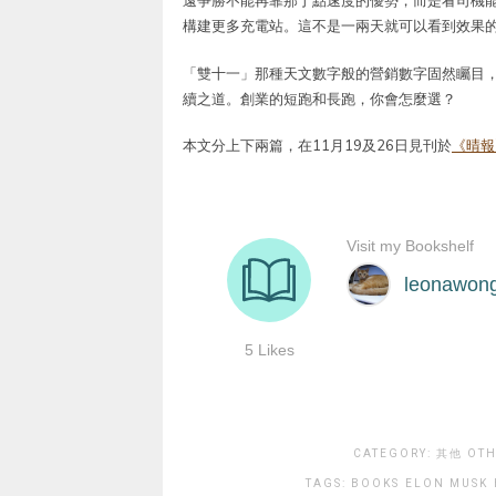
遠爭勝不能再靠那丁點速度的優勢，而是看司機
構建更多充電站。這不是一兩天就可以看到效果
「雙十一」那種天文數字般的營銷數字固然矚目
續之道。創業的短跑和長跑，你會怎麼選？
本文分上下兩篇，在11月19及26日見刊於
《晴報
CATEGORY:
其他 OTH
TAGS:
BOOKS
ELON MUSK