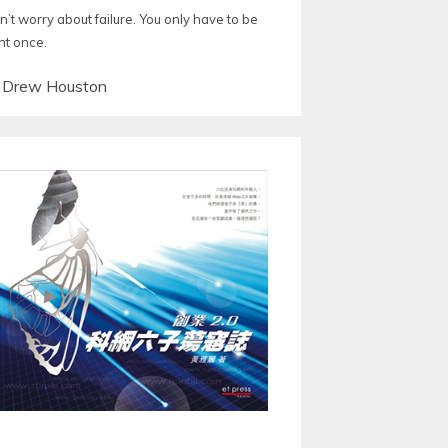
’t worry about failure. You only have to be
ht once.
—
Drew Houston