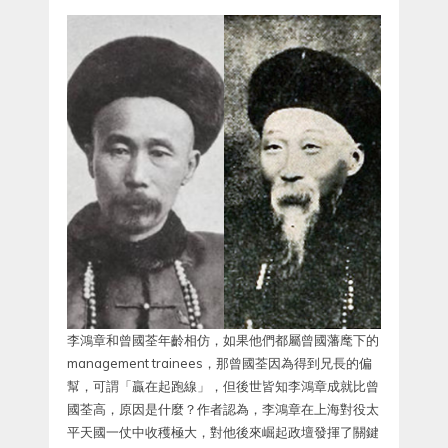
李鴻章和曾國荃年齡相仿，如果他們都屬曾國藩麾下的
management trainees，那曾國荃因為得到兄長的偏
幫，可謂「贏在起跑線」，但後世皆知李鴻章成就比曾
國荃高，原因是什麼？作者認為，李鴻章在上海對役太
平天國一仗中收穫極大，對他後來崛起政壇發揮了關鍵