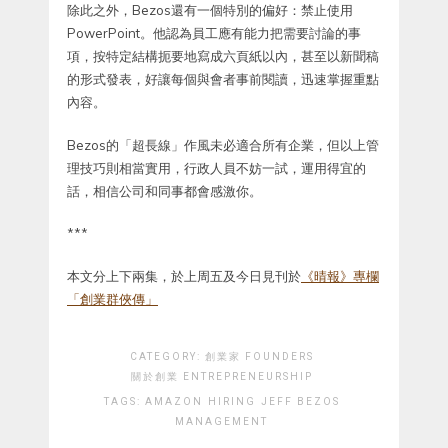
除此之外，Bezos還有一個特別的偏好：禁止使用
PowerPoint。他認為員工應有能力把需要討論的事
項，按特定結構扼要地寫成六頁紙以內，甚至以新聞稿
的形式發表，好讓每個與會者事前閱讀，迅速掌握重點
內容。
Bezos的「超長線」作風未必適合所有企業，但以上管
理技巧則相當實用，行政人員不妨一試，運用得宜的
話，相信公司和同事都會感激你。
***
本文分上下兩集，於上周五及今日見刊於
《晴報》專欄
「創業群俠傳」
CATEGORY:
創業家 FOUNDERS
關於創業 ENTREPRENEURSHIP
TAGS:
AMAZON
HIRING
JEFF BEZOS
MANAGEMENT