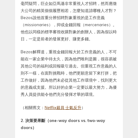
毫問疑問，巨企如亞馬遜非常重視人才招聘，然而應徵
大公司的精英個個履歷相若，怎麼知道請哪種人才對？
Bezos說他首重分辨招聘對象重視的是工作意義
（missionaries），抑或金錢回報（mercenaries）。
他也以同樣的標準審視收購對象的創辦人，因為假以時
日，一定是前者的發展更好、賺更多錢。
Bezos解釋道，重視金錢回報大於工作意義的人，不可
能在一家企業中待太久，因為他們唯利是圖，很容易被
其他公司的福利或回報吸引過去。但重視工作意義的人
則不一樣，在面對挑戰時，他們更願意留下來打拼，把
工作做好，因為他們未必從其他工作環境中，找到更大
的意義或支援。所以好的企業一定要以最大努力，為優
秀人員提供能令他們充分發揮才華的環境。
（相關舊文：
Netflix裁員 士氣反升
）
2. 決策要果斷（one-way doors vs. two-way
doors）