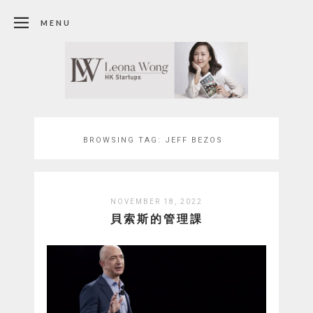
MENU
BROWSING TAG:
JEFF BEZOS
NOVEMBER 18, 2022
貝索斯的管理課