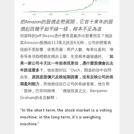
把Amazon的股價走勢展開，它首十來年的股
價起跌幾乎如平線一樣，根本不足為道
但當時的Jeff Bezos憑什麼有底氣作出那番預言？他說
當Amazon股價由113美元跌至6元時，公司的營業表
現卻不受影響，依舊亮麗：用戶人數、每單位盈利、增
長等各項指標都在穩步上揚，生意根本越做越好。「
如
果一家公司今天比一年前表現更佳，憑什麼股價會比去
年跌這麼多？
」他在那封以「Ouch」開道的信中自問
自答。
原因是股價只反映短期因素，沒有反映公司的長
期盈利能力
，而他相信自己公司的長線發展。他引用
「股神」巴菲特師傅、「價值投資之父」Benjamin
Graham的名言解釋：
“In the short term, the stock market is a voting
machine; in the long term, it’s a weighing
machine.”