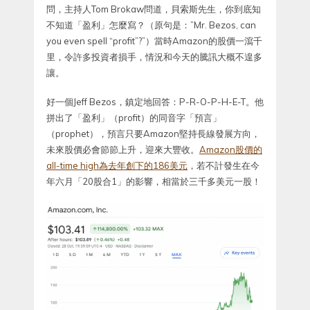
問，主持人Tom Brokaw問道，貝索斯先生，你到底知
不知道「盈利」怎麼寫？（原句是：”Mr. Bezos, can
you even spell “profit”?”）當時Amazon的股價一瀉千
里，令許多投資者損手，情況和今天的騰訊大概不遑多
讓。
好一個Jeff Bezos，鎮定地回答：P-R-O-P-H-E-T。他
拼出了「盈利」（profit）的同音字「預言」
（prophet），預言只要Amazon堅持長線發展方向，
未來股價必會節節上升，迎來大豐收。
Amazon股價的
all-time high為去年創下的186美元
，若不計發生在今
年六月「20股合1」的影響，相當於三千多美元一股！