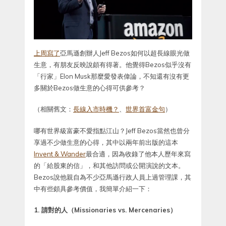
上周寫了
亞馬遜創辦人Jeff Bezos如何以超長線眼光做
生意，有朋友反映說頗有得著。他覺得Bezos似乎沒有
「行家」Elon Musk那麼愛發表偉論，不知還有沒有更
多關於Bezos做生意的心得可供參考？
（相關舊文：
長線入市時機？
、
世界首富金句
）
哪有世界級富豪不愛指點江山？Jeff Bezos當然也曾分
享過不少做生意的心得，其中以兩年前出版的這本
Invent & Wander
最合適，因為收錄了他本人歷年來寫
的「給股東的信」，和其他訪問或公開演說的文本。
Bezos說他親自為不少亞馬遜行政人員上過管理課，其
中有些頗具參考價值，我簡單介紹一下：
1. 請對的人（Missionaries vs. Mercenaries）