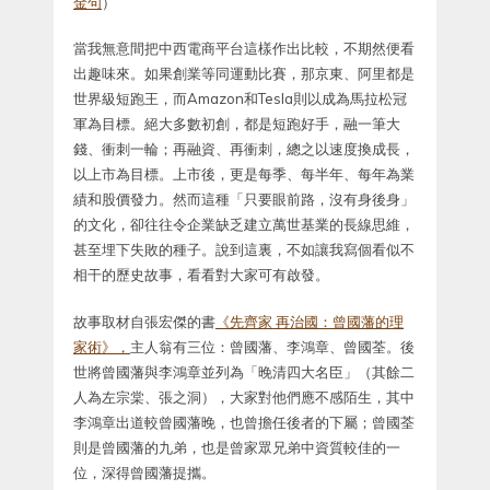
金句
）
當我無意間把中西電商平台這樣作出比較，不期然便看
出趣味來。如果創業等同運動比賽，那京東、阿里都是
世界級短跑王，而Amazon和Tesla則以成為馬拉松冠
軍為目標。絕大多數初創，都是短跑好手，融一筆大
錢、衝刺一輪；再融資、再衝刺，總之以速度換成長，
以上市為目標。上市後，更是每季、每半年、每年為業
績和股價發力。然而這種「只要眼前路，沒有身後身」
的文化，卻往往令企業缺乏建立萬世基業的長線思維，
甚至埋下失敗的種子。說到這裏，不如讓我寫個看似不
相干的歷史故事，看看對大家可有啟發。
故事取材自張宏傑的書
《先齊家 再治國：曾國藩的理
家術》，
主人翁有三位：曾國藩、李鴻章、曾國荃。後
世將曾國藩與李鴻章並列為「晚清四大名臣」（其餘二
人為左宗棠、張之洞），大家對他們應不感陌生，其中
李鴻章出道較曾國藩晚，也曾擔任後者的下屬；曾國荃
則是曾國藩的九弟，也是曾家眾兄弟中資質較佳的一
位，深得曾國藩提攜。