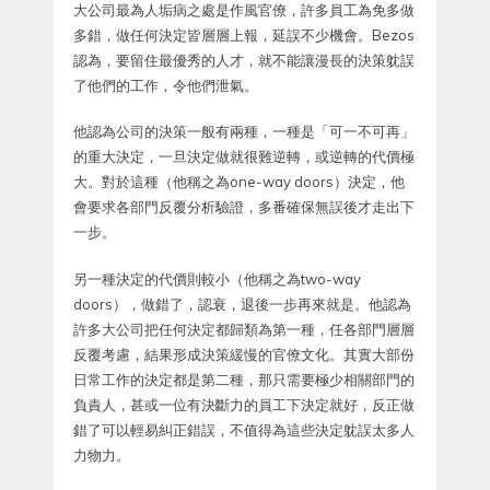
大公司最為人垢病之處是作風官僚，許多員工為免多做
多錯，做任何決定皆層層上報，延誤不少機會。Bezos
認為，要留住最優秀的人才，就不能讓漫長的決策躭誤
了他們的工作，令他們泄氣。
他認為公司的決策一般有兩種，一種是「可一不可再」
的重大決定，一旦決定做就很難逆轉，或逆轉的代價極
大。對於這種（他稱之為one-way doors）決定，他
會要求各部門反覆分析驗證，多番確保無誤後才走出下
一步。
另一種決定的代價則較小（他稱之為two-way
doors），做錯了，認衰，退後一步再來就是。他認為
許多大公司把任何決定都歸類為第一種，任各部門層層
反覆考慮，結果形成決策緩慢的官僚文化。其實大部份
日常工作的決定都是第二種，那只需要極少相關部門的
負責人，甚或一位有決斷力的員工下決定就好，反正做
錯了可以輕易糾正錯誤，不值得為這些決定躭誤太多人
力物力。