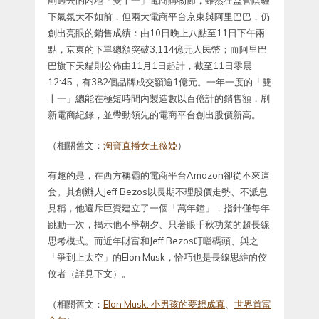
剛過去的內地「雙十一」電商購物節，雖然在監管陰霾
下氣氛大不如前，但兩大電商平台京東與阿里巴巴，仍
創出亮眼的銷售成績：由10日晚上八點至11日下午兩
點，京東的下單總額突破3,114億元人民幣；而阿里巴
巴旗下天貓則公佈由11月1日起計，截至11日零晨
12:45，有382個品牌成交額逾1億元。一年一度的「雙
十一」總能在極短時間內製造數以百億計的銷售額，刷
新電商紀錄，並帶動領先的電商平台創出股價新高。
（相關舊文：
淘寶直播女王薇婭
）
有趣的是，在西方稱霸的電商平台Amazon卻從不來這
套。其創辦人Jeff Bezos以長期不理股價走勢、不派息
見稱，他還斥巨資建立了一個「萬年鐘」，指針僅每年
跳動一次，揭示他不爭朝夕、只著眼千秋功業的超長線
思考模式。而近年財富和Jeff Bezos叮噹碼頭、與之
「爭到上太空」的Elon Musk，恰巧也是長線思維的佼
佼者（詳見下文）。
（相關舊文：
Elon Musk: 小男孩的夢想成真
、
世界首富