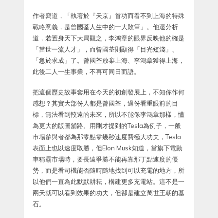
作者寫道，「執著於『天京』首功而看不到上海的特殊
戰略意義，是曾國荃人生中的一大敗筆」。他還分析
道，若置身天下大局觀之，李鴻章的眼界反映他的確是
「當世一流人才」，而曾國荃則顯得「目光短淺」、
「急於求成」了。曾國荃放棄上海、李鴻章獲得上海，
此後二人一生事業，不再可同日而語。
把這個歷史故事套用在今天的初創發展上，不知你作何
感想？其實大部份人都是曾國荃，過份看重眼前的目
標，無法看到較遠的未來，所以不能像李鴻章那樣，懂
為更大的版圖舖路。用剛才提到的Tesla為例子，一般
市場參與者都為那零點零幾秒速度費極大功夫，Tesla
表面上也以速度取勝，但Elon Musk知道，當旗下電動
車稱霸市場時，要長遠爭勝不能再靠那丁點速度的優
勢，而是看司機能否隨時隨地找到可以充電的地方，所
以他們一直為此默默耕耘，構建更多充電站。這不是一
兩天就可以看到效果的功夫，但卻是建立萬世王朝的基
石。