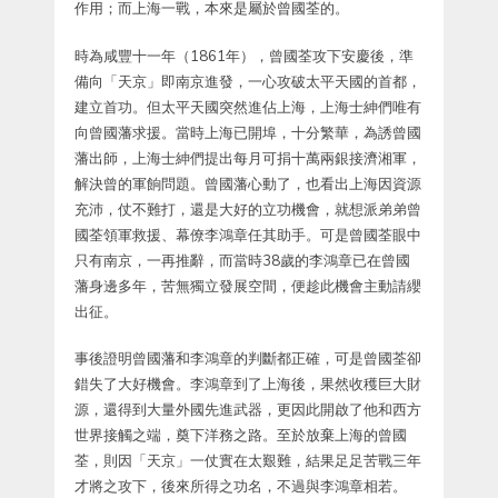
作用；而上海一戰，本來是屬於曾國荃的。
時為咸豐十一年（1861年），曾國荃攻下安慶後，準
備向「天京」即南京進發，一心攻破太平天國的首都，
建立首功。但太平天國突然進佔上海，上海士紳們唯有
向曾國藩求援。當時上海已開埠，十分繁華，為誘曾國
藩出師，上海士紳們提出每月可捐十萬兩銀接濟湘軍，
解決曾的軍餉問題。曾國藩心動了，也看出上海因資源
充沛，仗不難打，還是大好的立功機會，就想派弟弟曾
國荃領軍救援、幕僚李鴻章任其助手。可是曾國荃眼中
只有南京，一再推辭，而當時38歲的李鴻章已在曾國
藩身邊多年，苦無獨立發展空間，便趁此機會主動請纓
出征。
事後證明曾國藩和李鴻章的判斷都正確，可是曾國荃卻
錯失了大好機會。李鴻章到了上海後，果然收穫巨大財
源，還得到大量外國先進武器，更因此開啟了他和西方
世界接觸之端，奠下洋務之路。至於放棄上海的曾國
荃，則因「天京」一仗實在太艱難，結果足足苦戰三年
才將之攻下，後來所得之功名，不過與李鴻章相若。