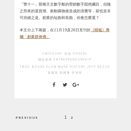
「雙十一」那種天文數字般的營銷數字固然矚目，但隨
之而來的退貨潮、衝動購物後造成的浪費等，卻也並非
可持續之道。創業的短跑和長跑，你會怎麼選？
本文分上下兩篇，在11月19及26日見刊於
《晴報》專
欄「創業群俠傳」
CATEGORY:
其他 OTHERS
關於創業 ENTREPRENEURSHIP
TAGS:
BOOKS
ELON MUSK
HISTORY
JEFF BEZOS
曾國荃
曾國藩
李鴻章
Posts
1
PREVIOUS
2
pagination