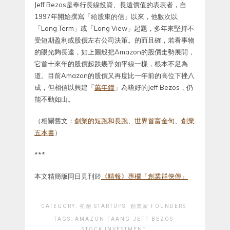
Jeff Bezos是奉行長線投資、長遠價值的表表者，自
1997年開始撰寫「給股東的信」以來，他數次以
「Long Term」或「Long View」起題，多年來堅持不
受短期盈利或股價左右公司決策。的而且確，若看事物
的眼光夠長遠，如上圖般把Amazon的股價走勢展開，
它首十來年的股價起跌幾乎如平線一樣，根本不足為
道。目前Amazon的股價又再度比一年前的高位下挫八
成，但相信以興建「
萬年鐘
」為嗜好的Jeff Bezos，仍
能不動如山。
（相關舊文：
創業的短跑和長跑
、
世界首富金句
、
創業
五本書
）
***
本文精簡版同日見刊於
《晴報》專欄「創業群俠傳」
CATEGORY:
初創 STARTUPS
創業家 FOUNDERS
TAGS:
AMAZON
FAANG
JEFF BEZOS
STOCK INVESTMENT