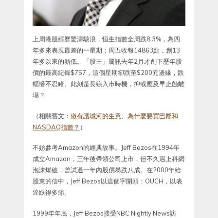
上周港股經歷驚濤駭浪，恒生指數全周跌8.3%，為四
年多來表現最差的一星期；周五收報14863點，創13
年多以來的新低。「股王」騰訊去年2月才創下歷年股
價的最高紀錄$757，這個星期卻跌至$200元邊緣，跌
幅慘不忍睹。此刻是長線入市時機，抑或應及早止蝕離
場？
（相關舊文：
做有護城河的生意
、
為什麼要買巴郡和
NASDAQ指數？
）
不妨參考Amazon的經典故事。Jeff Bezos在1994年
成立Amazon，三年後帶領公司上市，但不久遇上科網
泡沫爆破，曾試過一年內股價暴跌八成。在2000年給
股東的信中，Jeff Bezos以這個字開頭：OUCH，以表
達跌得多痛。
1999年年底，Jeff Bezos接受NBC Nightly News訪