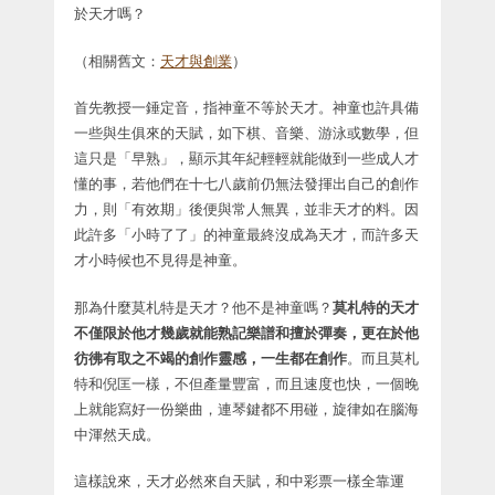
於天才嗎？
（相關舊文：
天才與創業
）
首先教授一錘定音，指神童不等於天才。神童也許具備
一些與生俱來的天賦，如下棋、音樂、游泳或數學，但
這只是「早熟」，顯示其年紀輕輕就能做到一些成人才
懂的事，若他們在十七八歲前仍無法發揮出自己的創作
力，則「有效期」後便與常人無異，並非天才的料。因
此許多「小時了了」的神童最終沒成為天才，而許多天
才小時候也不見得是神童。
那為什麼莫札特是天才？他不是神童嗎？
莫札特的天才
不僅限於他才幾歲就能熟記樂譜和擅於彈奏，更在於他
彷彿有取之不竭的創作靈感，一生都在創作
。而且莫札
特和倪匡一樣，不但產量豐富，而且速度也快，一個晚
上就能寫好一份樂曲，連琴鍵都不用碰，旋律如在腦海
中渾然天成。
這樣說來，天才必然來自天賦，和中彩票一樣全靠運