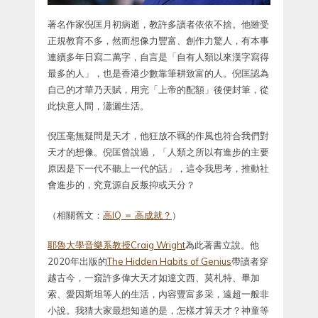
著名作家倪匡月初病逝，教許多讀者依依不捨。他雖受
正規教育不多，然而想像力豐富、創作力驚人，有本事
連續多年日寫二萬字，自言是「自有人類以來漢字寫得
最多的人」，也是香港少數靠筆耕致富的人。倪匡認為
自己的才華乃天賦，用完「上帝的配額」後便封筆，從
此快意人間，瀟灑生活。
倪匡毫無疑問是天才，他狂放不羈的作風也符合我們對
天才的想像。倪匡曾說過，「人類之所以有進步的主要
原因是下一代不聽上一代的話」，這令我思考，推動社
會進步的，究竟源自反叛抑或天分？
（相關舊文：
高IQ ＝ 高成就？
）
耶魯大學音樂系教授Craig Wright
為此著書立說。他
2020年出版的
The Hidden Habits of Genius
帶讀者穿
越古今，一窺許多偉大天才如達文西、莫札特、畢加
索、愛因斯坦等人的生活，內容豐富多采，遠超一般非
小說。我猜大家最想知道的是，怎樣才算天才？神童等