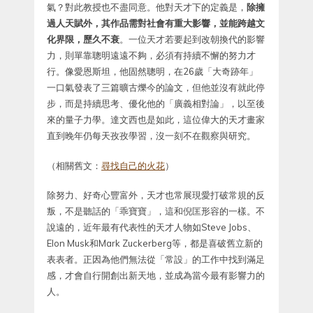
氣？對此教授也不盡同意。他對天才下的定義是，
除擁
過人天賦外，其作品需對社會有重大影響，並能跨越文
化界限，歷久不衰
。一位天才若要起到改朝換代的影響
力，則單靠聰明遠遠不夠，必須有持續不懈的努力才
行。像愛恩斯坦，他固然聰明，在26歲「大奇跡年」
一口氣發表了三篇曠古爍今的論文，但他並沒有就此停
步，而是持續思考、優化他的「廣義相對論」，以至後
來的量子力學。達文西也是如此，這位偉大的天才畫家
直到晚年仍每天孜孜學習，沒一刻不在觀察與研究。
（相關舊文：
尋找自己的火花
）
除努力、好奇心豐富外，天才也常展現愛打破常規的反
叛，不是聽話的「乖寶寶」，這和倪匡形容的一樣。不
說遠的，近年最有代表性的天才人物如Steve Jobs、
Elon Musk和Mark Zuckerberg等，都是喜破舊立新的
表表者。正因為他們無法從「常設」的工作中找到滿足
感，才會自行開創出新天地，並成為當今最有影響力的
人。