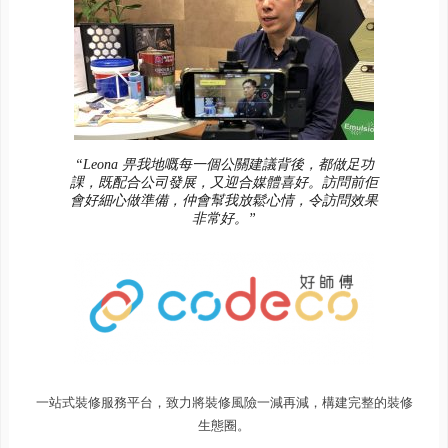
“Leona 畀我地嘅每一個公關建議背後，都做足功
課，既配合公司發展，又迎合媒體喜好。訪問前佢
會好細心做準備，仲會幫我放鬆心情，令訪問效果
非常好。”
一站式裝修服務平台，致力將裝修風險一減再減，構建完整的裝修
生態圈。