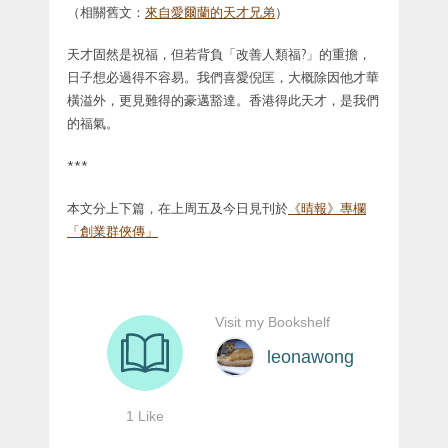
（相關舊文：
來自愛爾蘭的天才兄弟
）
天才固然是祝福，但若背負「改善人類福?」的重擔，
日子想必過得不容易。我們喜愛倪匡，大概除因他才華
橫溢外，更見難得的豪邁豁達。香港得此天才，是我們
的福氣。
***
本文分上下篇，在上周五及今日見刊於
《晴報》專欄
「創業群俠傳」