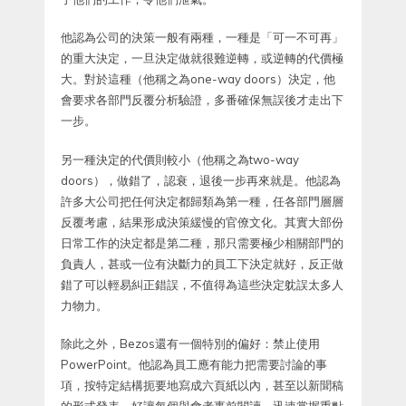
他認為公司的決策一般有兩種，一種是「可一不可再」
的重大決定，一旦決定做就很難逆轉，或逆轉的代價極
大。對於這種（他稱之為one-way doors）決定，他
會要求各部門反覆分析驗證，多番確保無誤後才走出下
一步。
另一種決定的代價則較小（他稱之為two-way
doors），做錯了，認衰，退後一步再來就是。他認為
許多大公司把任何決定都歸類為第一種，任各部門層層
反覆考慮，結果形成決策緩慢的官僚文化。其實大部份
日常工作的決定都是第二種，那只需要極少相關部門的
負責人，甚或一位有決斷力的員工下決定就好，反正做
錯了可以輕易糾正錯誤，不值得為這些決定躭誤太多人
力物力。
除此之外，Bezos還有一個特別的偏好：禁止使用
PowerPoint。他認為員工應有能力把需要討論的事
項，按特定結構扼要地寫成六頁紙以內，甚至以新聞稿