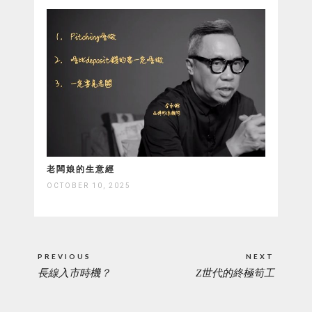
老闆娘的生意經
OCTOBER 10, 2025
Post
PREVIOUS
NEXT
navigation
長線入市時機？
Z世代的終極筍工
PREVIOUS
NEXT
POST:
POST: