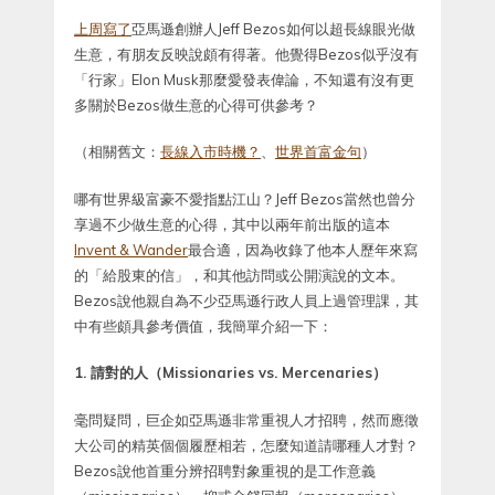
上周寫了
亞馬遜創辦人Jeff Bezos如何以超長線眼光做
生意，有朋友反映說頗有得著。他覺得Bezos似乎沒有
「行家」Elon Musk那麼愛發表偉論，不知還有沒有更
多關於Bezos做生意的心得可供參考？
（相關舊文：
長線入市時機？
、
世界首富金句
）
哪有世界級富豪不愛指點江山？Jeff Bezos當然也曾分
享過不少做生意的心得，其中以兩年前出版的這本
Invent & Wander
最合適，因為收錄了他本人歷年來寫
的「給股東的信」，和其他訪問或公開演說的文本。
Bezos說他親自為不少亞馬遜行政人員上過管理課，其
中有些頗具參考價值，我簡單介紹一下：
1. 請對的人（Missionaries vs. Mercenaries）
毫問疑問，巨企如亞馬遜非常重視人才招聘，然而應徵
大公司的精英個個履歷相若，怎麼知道請哪種人才對？
Bezos說他首重分辨招聘對象重視的是工作意義