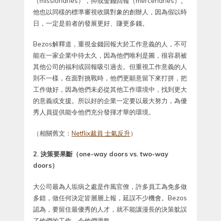
（missionaries），抑或金錢回報（mercenaries）。
他也以同樣的標準審視收購對象的創辦人，因為假以時
日，一定是前者的發展更好、賺更多錢。
Bezos解釋道，重視金錢回報大於工作意義的人，不可
能在一家企業中待太久，因為他們唯利是圖，很容易被
其他公司的福利或回報吸引過去。但重視工作意義的人
則不一樣，在面對挑戰時，他們更願意留下來打拼，把
工作做好，因為他們未必從其他工作環境中，找到更大
的意義或支援。所以好的企業一定要以最大努力，為優
秀人員提供能令他們充分發揮才華的環境。
（相關舊文：
Netflix裁員 士氣反升
）
2. 決策要果斷（one-way doors vs. two-way
doors）
大公司最為人垢病之處是作風官僚，許多員工為免多做
多錯，做任何決定皆層層上報，延誤不少機會。Bezos
認為，要留住最優秀的人才，就不能讓漫長的決策躭誤
了他們的工作，令他們泄氣。