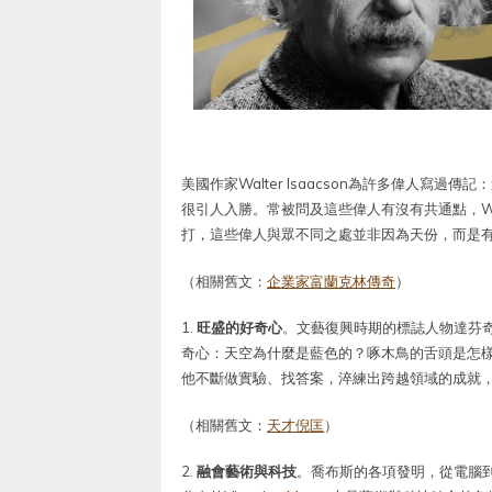
美國作家Walter Isaacson為許多偉人
很引人入勝。常被問及這些偉人有沒有共通點，Wal
打，這些偉人與眾不同之處並非因為天份，而是
（相關舊文：
企業家富蘭克林傳奇
）
1.
旺盛的好奇心
。文藝復興時期的標誌人物達芬
奇心：天空為什麼是藍色的？啄木鳥的舌頭是怎
他不斷做實驗、找答案，淬練出跨越領域的成就
（相關舊文：
天才倪匡
）
2.
融會藝術與科技
。喬布斯的各項發明，從電腦