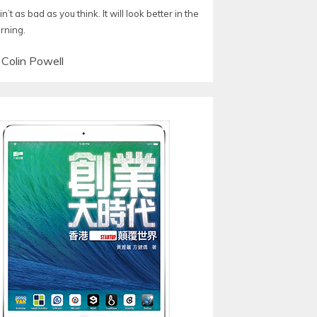
ain’t as bad as you think. It will look better in the
rning.
—
Colin Powell