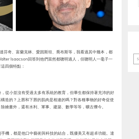
寫過傳記：達芬奇、富蘭克林、愛因斯坦、喬布斯等，我看過其中幾本，都
Ar
ter Isaacson回答到他們當然都聰明過人，但聰明人一毫子一
有這四個特點：
奇，從小並沒有受過太多有系統的教育，但畢生都保持著充沛的好
樣構造的？上唇和下唇的肌肉是相連的嗎？對各種事物的好奇促使
，除繪畫外，還有水利、軍事、建築、數學等等，曠古爍今。
到手機，都是他口中藝術與科技的結合，既優美又有超卓功能。達