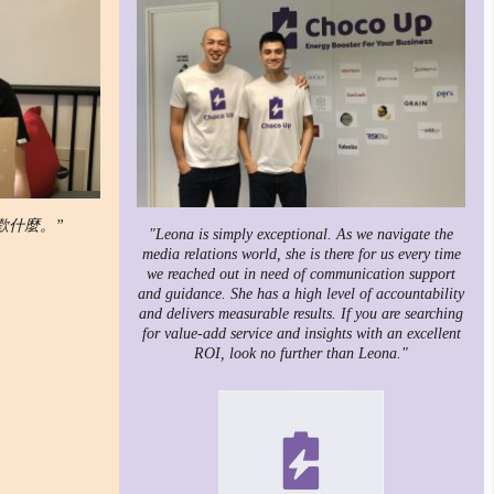
歡什麼。”
"Leona is simply exceptional. As we navigate the
media relations world, she is there for us every time
we reached out in need of communication support
and guidance. She has a high level of accountability
and delivers measurable results. If you are searching
for value-add service and insights with an excellent
ROI, look no further than Leona."