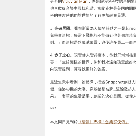
分奇的
Vitruvian Man
，也是藝術與科技結合的象
他喜歡從音樂中尋找和諧。富蘭克林是美國的開
科的興趣使他們對世情的了解更加融會貫通。
3.
突破局限
。喬布斯最為人知的特點之一是其realit
兒學會這招，每當下屬抱怨不能做到他某個超現
到。」而這招居然萬試萬靈，迫使許多員工一而
4.
赤子之心
。現實使人變得麻木，教我們漸漸接
容：「生於謎樣的世界，你和我永遠如孩童般好
向現實提問，冀尋找更好的答案。
最近無意中看到一篇報導，描述Snapchat創辦人Eva
假、住洛杉機的大宅、穿戴都是名牌…這除激起
果」，奢華的生活是果，創業的決心是因。從偉
***
本文同日見刊於
《晴報》專欄「創業群俠傳」