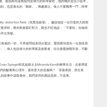
徵。愛因斯坦毫無疑問是偉大的科學家吧，他的嗜好是拉小提琴，
國勛，也是著名的「雜家」，興趣廣泛。偉人不愛獨專一門，跨學
y-distortion field（現實扭曲場）。據說他從一位印度的大師那
實要求時，喬布斯會緊盯對方，眼也不眨地說：「不要怕，你做得
再作出突破。
受身邊的一切，不再發問或表現出驚訝。愛因斯坦曾向一位朋友形
奇。」偉人包括偉大的科學家及創業者，往往最愛挑戰常規，不斷
n Spiegel和其超模太太Miranda Kerr的奢華生活：去斐濟渡
人們的酸葡萄心理外，還有更大的意義嗎？「菩薩畏因，眾生畏
人的故事中汲取養份，我們祟拜的應該是因，不是果。