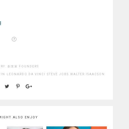
ORY:
創業家 FOUNDERS
EIN
LEONARDO DA VINCI
STEVE JOBS
WALTER ISAACSON
MIGHT ALSO ENJOY