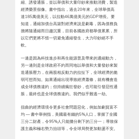
縮、誘發通脹，並以舉債和大量印鈔來推動消費，製造
經濟榮景假像。書中指出，過去20年來，全球舉債高
達185萬億美元，以拉動46萬億美元的GDP增長。要
知道，通縮加債台高築對經濟來說是劇毒，因為債務負
擔將隨通縮而日趨沉重，目前各國政府都舉債累累，所
以它們更將不惜一切避免通縮發生，大力印鈔絕不手
軟。
一邊是因為科技進步和再生能源普及帶來的通縮動力，
另一邊則是全球政府不約而同地以舉債和大量發鈔來製
造通脹壓力，在兩股相反動力的拉扯下，全球經濟的脆
弱可想而知。如果通縮出現導致經濟蕭條，就有機會造
成全球債務違約；但持續瘋狂發鈔，也可能引發惡性通
脹，最終也是全球債務違約。我們似乎難逃一劫。
扭曲的經濟環境令更多社會問題惡化，例如加劇貧富不
均 — 書中舉例指，美國最有錢的5%人口，掌握了全國
三分二財產，令95%人只能攤分剩下的三分一；導致保
護主義和極右勢力抬頭等，令全球局勢更加動盪不安。