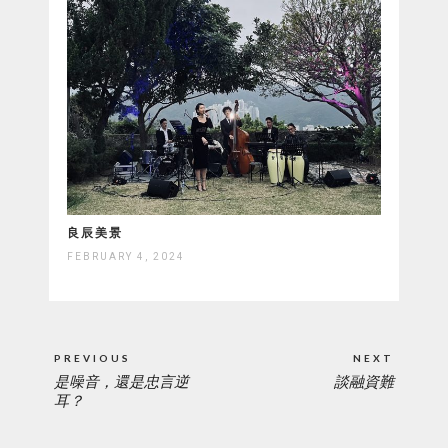
良辰美景
FEBRUARY 4, 2024
Post
PREVIOUS
NEXT
navigation
是噪音，還是忠言逆
談融資難
PREVIOUS
NEXT
耳？
POST:
POST: