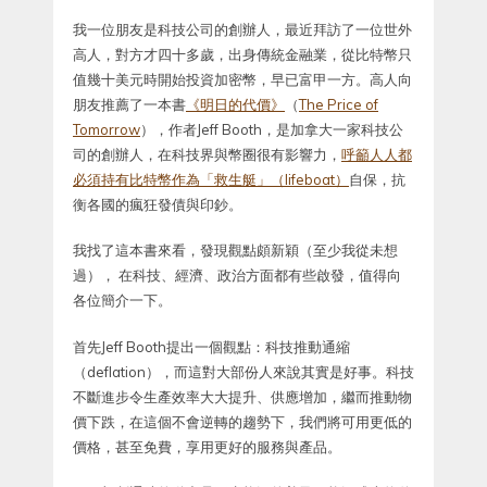
我一位朋友是科技公司的創辦人，最近拜訪了一位世外
高人，對方才四十多歲，出身傳統金融業，從比特幣只
值幾十美元時開始投資加密幣，早已富甲一方。高人向
朋友推薦了一本書
《明日的代價》
（
The Price of
Tomorrow
），作者Jeff Booth，是加拿大一家科技公
司的創辦人，在科技界與幣圈很有影響力，
呼籲人人都
必須持有比特幣作為「救生艇」（lifeboat）
自保，抗
衡各國的瘋狂發債與印鈔。
我找了這本書來看，發現觀點頗新穎（至少我從未想
過）， 在科技、經濟、政治方面都有些啟發，值得向
各位簡介一下。
首先Jeff Booth提出一個觀點：科技推動通縮
（deflation），而這對大部份人來說其實是好事。科技
不斷進步令生產效率大大提升、供應增加，繼而推動物
價下跌，在這個不會逆轉的趨勢下，我們將可用更低的
價格，甚至免費，享用更好的服務與產品。