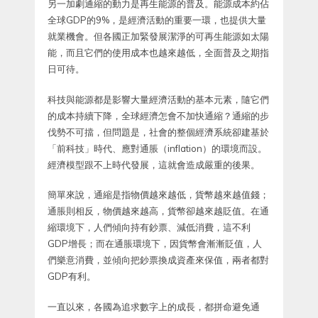
另一加劇通縮的動力是再生能源的普及。能源成本約佔
全球GDP的9%，是經濟活動的重要一環，也提供大量
就業機會。但各國正加緊發展潔淨的可再生能源如太陽
能，而且它們的使用成本也越來越低，全面普及之期指
日可待。
科技與能源都是影響大量經濟活動的基本元素，隨它們
的成本持續下降，全球經濟怎會不加快通縮？通縮的步
伐勢不可擋，但問題是，社會的整個經濟系統卻建基於
「前科技」時代、應對通脹（inflation）的環境而設。
經濟模型跟不上時代發展，這就會造成嚴重的後果。
簡單來說，通縮是指物價越來越低，貨幣越來越值錢；
通脹則相反，物價越來越高，貨幣卻越來越貶值。在通
縮環境下，人們傾向持有鈔票、減低消費，這不利
GDP增長；而在通脹環境下，因貨幣會漸漸貶值，人
們樂意消費，並傾向把鈔票換成資產來保值，兩者都對
GDP有利。
一直以來，各國為追求數字上的成長，都拼命避免通