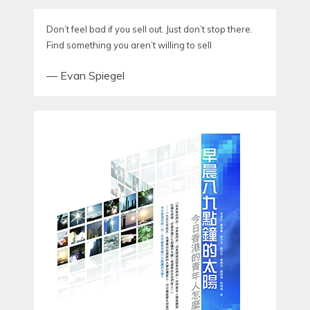
Don’t feel bad if you sell out. Just don’t stop there.
Find something you aren’t willing to sell
—
Evan Spiegel