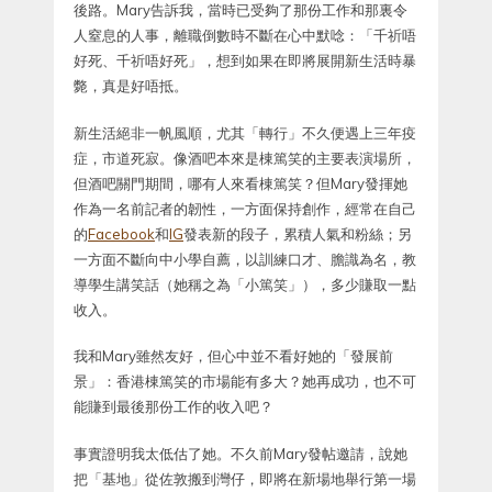
後路。Mary告訴我，當時已受夠了那份工作和那裏令
人窒息的人事，離職倒數時不斷在心中默唸：「千祈唔
好死、千祈唔好死」，想到如果在即將展開新生活時暴
斃，真是好唔抵。
新生活絕非一帆風順，尤其「轉行」不久便遇上三年疫
症，市道死寂。像酒吧本來是棟篤笑的主要表演場所，
但酒吧關門期間，哪有人來看棟篤笑？但Mary發揮她
作為一名前記者的韌性，一方面保持創作，經常在自己
的
Facebook
和
IG
發表新的段子，累積人氣和粉絲；另
一方面不斷向中小學自薦，以訓練口才、膽識為名，教
導學生講笑話（她稱之為「小篤笑」），多少賺取一點
收入。
我和Mary雖然友好，但心中並不看好她的「發展前
景」：香港棟篤笑的市場能有多大？她再成功，也不可
能賺到最後那份工作的收入吧？
事實證明我太低估了她。不久前Mary發帖邀請，說她
把「基地」從佐敦搬到灣仔，即將在新場地舉行第一場