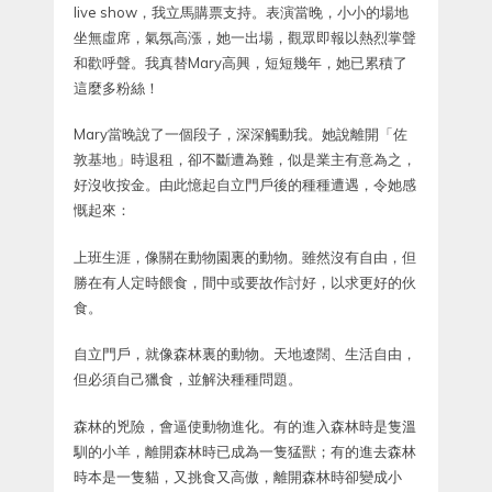
live show，我立馬購票支持。表演當晚，小小的場地
坐無虛席，氣氛高漲，她一出場，觀眾即報以熱烈掌聲
和歡呼聲。我真替Mary高興，短短幾年，她已累積了
這麼多粉絲！
Mary當晚說了一個段子，深深觸動我。她說離開「佐
敦基地」時退租，卻不斷遭為難，似是業主有意為之，
好沒收按金。由此憶起自立門戶後的種種遭遇，令她感
慨起來：
上班生涯，像關在動物園裏的動物。雖然沒有自由，但
勝在有人定時餵食，間中或要故作討好，以求更好的伙
食。
自立門戶，就像森林裏的動物。天地遼闊、生活自由，
但必須自己獵食，並解決種種問題。
森林的兇險，會逼使動物進化。有的進入森林時是隻溫
馴的小羊，離開森林時已成為一隻猛獸；有的進去森林
時本是一隻貓，又挑食又高傲，離開森林時卻變成小