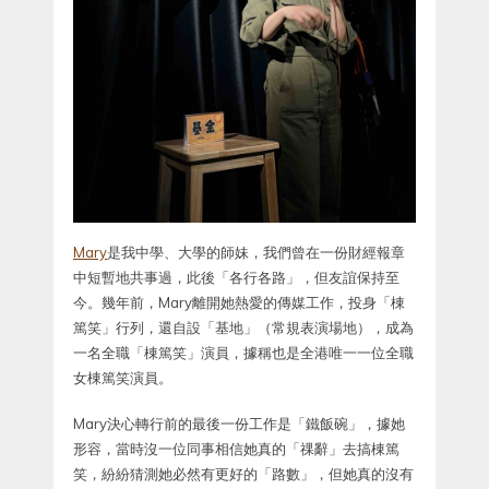
Mary
是我中學、大學的師妹，我們曾在一份財經報章
中短暫地共事過，此後「各行各路」，但友誼保持至
今。幾年前，Mary離開她熱愛的傳媒工作，投身「棟
篤笑」行列，還自設「基地」（常規表演場地），成為
一名全職「棟篤笑」演員，據稱也是全港唯一一位全職
女棟篤笑演員。
Mary決心轉行前的最後一份工作是「鐵飯碗」，據她
形容，當時沒一位同事相信她真的「祼辭」去搞棟篤
笑，紛紛猜測她必然有更好的「路數」，但她真的沒有