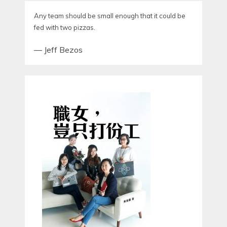
Any team should be small enough that it could be
fed with two pizzas.
—
Jeff Bezos