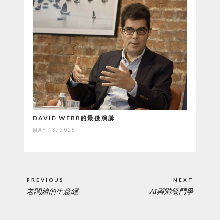
DAVID WEBB的最後演講
MAY 13, 2025
Post
PREVIOUS
NEXT
navigation
老闆娘的生意經
AI與階級鬥爭
PREVIOUS
NEXT
POST:
POST: