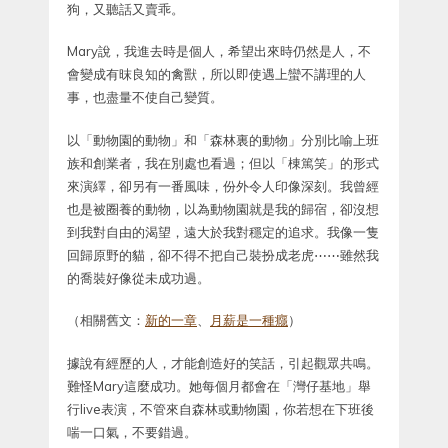
狗，又聽話又賣乖。
Mary說，我進去時是個人，希望出來時仍然是人，不
會變成有昩良知的禽獸，所以即使遇上蠻不講理的人
事，也盡量不使自己變質。
以「動物園的動物」和「森林裏的動物」分別比喻上班
族和創業者，我在別處也看過；但以「棟篤笑」的形式
來演繹，卻另有一番風味，份外令人印像深刻。我曾經
也是被圈養的動物，以為動物園就是我的歸宿，卻沒想
到我對自由的渴望，遠大於我對穩定的追求。我像一隻
回歸原野的貓，卻不得不把自己裝扮成老虎⋯⋯雖然我
的喬裝好像從未成功過。
（相關舊文：
新的一章
、
月薪是一種癮
）
據說有經歷的人，才能創造好的笑話，引起觀眾共鳴。
難怪Mary這麼成功。她每個月都會在「灣仔基地」舉
行live表演，不管來自森林或動物園，你若想在下班後
喘一口氣，不要錯過。