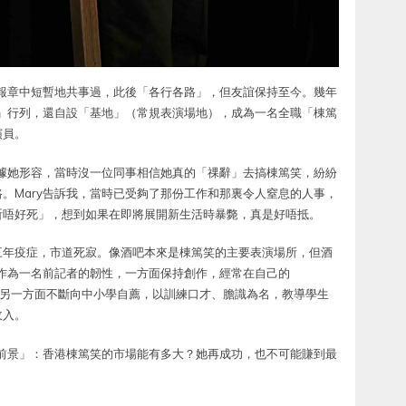
報章中短暫地共事過，此後「各行各路」，但友誼保持至今。幾年
笑」行列，還自設「基地」（常規表演場地），成為一名全職「棟篤
演員。
，據她形容，當時沒一位同事相信她真的「祼辭」去搞棟篤笑，紛紛
。Mary告訴我，當時已受夠了那份工作和那裏令人窒息的人事，
祈唔好死」，想到如果在即將展開新生活時暴斃，真是好唔抵。
三年疫症，市道死寂。像酒吧本來是棟篤笑的主要表演場所，但酒
她作為一名前記者的韌性，一方面保持創作，經常在自己的
另一方面不斷向中小學自薦，以訓練口才、膽識為名，教導學生
收入。
展前景」：香港棟篤笑的市場能有多大？她再成功，也不可能賺到最