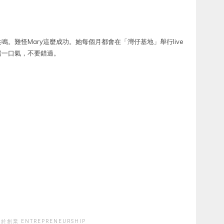
。難怪Mary這麼成功。她每個月都會在「灣仔基地」舉行live
喘一口氣，不要錯過。
於創業 ENTREPRENEURSHIP