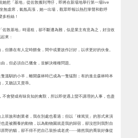
說她把「基地」從佐敦搬到灣仔，即將在新場地舉行第一場live
地坐無虛席，氣氛高漲，她一出場，觀眾即報以熱烈掌聲和歡呼
麼多粉絲！
開「佐敦基地」時退租，卻不斷遭為難，似是業主有意為之，好沒收
慨起來：
由，但勝在有人定時餵食，間中或要故作討好，以求更好的伙食。
自由，但必須自己獵食，並解決種種問題。
是隻溫馴的小羊，離開森林時已成為一隻猛獸；有的進去森林時本
狗，又聽話又賣乖。
人，不會變成有昩良知的禽獸，所以即使遇上蠻不講理的人事，也盡
喻上班族和創業者，我在別處也看過；但以「棟篤笑」的形式來演
經也是被圈養的動物，以為動物園就是我的歸宿，卻沒想到我對自
歸原野的貓，卻不得不把自己裝扮成老虎⋯⋯雖然我的喬裝好像從