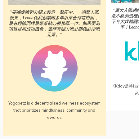
“廣大人際網
"要喺媒體和公關上製造一擊即中、一鳴驚人嘅
危不亂的危機
效果，Leona係我創業咁多年以來合作咗咁耐，
下各大媒體關
最有經驗同埋最專業貼心服務嘅一位。如果要為
率！Leo
項目提高成功機會，選擇有能力嘅公關係必須嘅
元素。"
KKday是將
來
Yogapetz is a decentralised wellness ecosystem
that prioritizes mindfulness, community and
rewards.