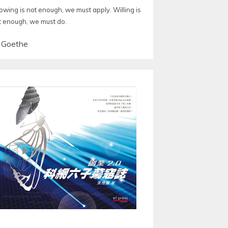
owing is not enough, we must apply. Willing is
t enough, we must do.
—
Goethe