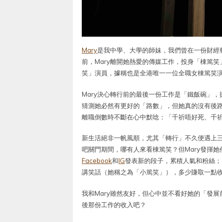
Mary
是我中學、大學的師妹，我們曾在一份財經
前，Mary離開她熱愛的傳媒工作，投身「棟篤
笑」演員，據稱也是全港唯一一位全職女棟篤笑
Mary決心轉行前的最後一份工作是「鐵飯碗」
猜測她必然有更好的「路數」，但她真的沒有後路
離職倒數時不斷在心中默唸：「千祈唔好死、千
新生活絕非一帆風順，尤其「轉行」不久便遇上
吧關門期間，哪有人來看棟篤笑？但Mary發揮
Facebook
和
IG
發表新的段子，累積人氣和粉絲；
講笑話（她稱之為「小篤笑」），多少賺取一點
我和Mary雖然友好，但心中並不看好她的「發
後那份工作的收入吧？