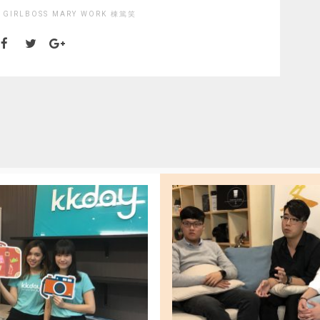
GIRLBOSS
MARY
WORK
棟篤笑