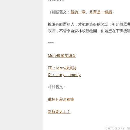
（相關舊文：
新的一章
、
月薪是一種癮
）
據說有經歷的人，才能創造好的笑話，引起觀眾共鳴
表演，不管來自森林或動物園，你若想在下班後
***
Mary棟篤笑網頁
FB：Mary棟篤笑
IG：mary_comedy
相關舊文：
戒掉月薪這種癮
點解要返工？
CATEGORY:
關