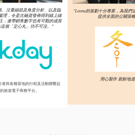
絡、注重細節及角度分析、以及臨
"Leona的策劃十分專業，為我
處理，令是次融資發佈得到線上線
提供全面的公關策略
注，連帶銷售數字也有可觀的成長
na這個「定心丸」功不可沒。”
用心製作 新鮮地道
旅行者與各種當地的行程及活動聯繫起
的旅遊電子商務平台。