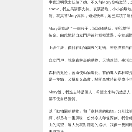
事實證明我太低估了她。不久前Mary發帖邀請，
show，我立馬購票支持。表演當晚，小小的場
聲。我真替Mary高興，短短幾年，她已累積了這
Mary當晚說了一個段子，深深觸動我。她說離
按金。由此憶起自立門戶後的種種遭遇，令她感
上班生涯，像關在動物園裏的動物。雖然沒有自
自立門戶，就像森林裏的動物。天地遼闊、生活
森林的兇險，會逼使動物進化。有的進入森林時
是一隻貓，又挑食又高傲，離開森林時卻變成小
Mary說，我進去時是個人，希望出來時仍然是
量不使自己變質。
以「動物園的動物」和「森林裏的動物」分別比
繹，卻另有一番風味，份外令人印像深刻。我曾
由的渴望，遠大於我對穩定的追求。我像一隻回
未成功過。