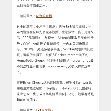
巨額資金作擴張之用。
（相關舊文：
融資的時機
）
對手的進攻，令原本「佛系」的Airbnb奮力迎戰，一
年內迅速在全球九個城市設點、生意激增十倍，更迎來
第1,000萬個預約。年復年，Airbnb漸漸取得壓倒性優
勢，而Wimdu則開始收縮規模、一再放棄部份市場
等。2018年，經過多輪易手後，Wimbu終於關閉其網
頁，遺散所有員工，被併入Rocket Internet旗下的
HomeToGo Group。預測唯利是圖的mercernaries最
終無法打贏有抱負的missioneries，又被大神們說中
了。
事後Brian Chesky總結這段激戰，感謝被Samwer兄
弟相逼才能迸發出「小宇宙」，令Airbnb得以擴張得
遠比想像中快，成為舉足輕重的科技公司。競爭有時是
初創的好朋友。
（相關舊文：
Call車之戰
）