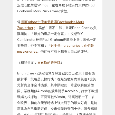
沒信心能擊退Wimdu，左右為難下唯有向大神們Paul
Graham和Mark Zuckerberg求教。
曾
拒絕Yahoo十億美元收購Facebook的Mark
Zuckerberg
，當然主戰不主和，鼓勵Brian Chesky負
隅頑抗，「最好的產品一定會贏」；沒想到Y
Combinator校長Paul Graham也鷹派上身，著他一定
要堅持，拒不言和：「
對手是mercenaries，你們是
missionaries
。他們根本就不想養大自己的嬰兒。」
（相關舊文：
貝索斯的管理課
）
Brian Chesky決定咬緊牙關迎戰比自己強大十倍有餘
的對手，策略是以快打快：在短短數月內籌集逾1億美
元新資金作全球擴張。其中關鍵的一著是收購位於德
國、業務類似Airbnb的競爭對手Accoleo，好拿下歐洲
戰場的根據地，正面迎戰Wimdu。這裏說明一下，在
創投界，初創在榮景時遇上強大對手的最大好處，是能
藉此為自己重新定價，令市值隨時聲價十倍。禍兮福所
倚，Airbnb可以說是藉Wimdu的哄抬，才有機會籌得