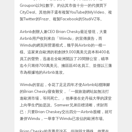
Groupon以9位數字、約佔其市值十分一的代價買下
CityDeal。其他例子還有複製YouTube的MyVideo、複
製Twitter的Frazr、複製Facebook的StudiVZ等。
Airbnb創辦人兼CEO Brian Chesky最近發現，大量
Airbnb用戶收到來自「Wimdu」的宣傳廣告，而
Wimdu的網頁與營運模式，幾乎與Airbnb的一模一
樣。這家來自歐洲的初創挾9,000萬美元資本和400名
員工的聲勢，迅速在全歐洲開設了20間辦公室，瞄準
迄今只籌得700萬美元、擁區區40名員工、並僅以三藩
市為根據地的Airbnb進攻。
Wimdu的冒起，令花了足足四年才使Airbnb站穩陣腳
的Brian Chesky寢食難安，「一個旅遊網站如無法打
進歐洲市場，等同死亡。」他事後在史丹福大學的課堂
上向學生們如是說。Samwer兄弟目標清晰，求財而
已：只要Brian Cheskey交出四分一Airbnb股權，就可
兼併Wimdu，一舉拿下Wimdu已攻佔的歐洲市場。
Brian Chesky的直覺是說不，但強弱太懸殊，他實在