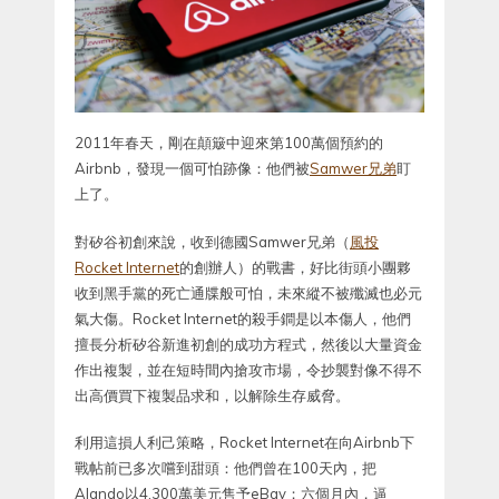
2011年春天，剛在顛簸中迎來第100萬個預約的
Airbnb，發現一個可怕跡像：他們被
Samwer兄弟
盯
上了。
對矽谷初創來說，收到德國Samwer兄弟（
風投
Rocket Internet
的創辦人）的戰書，好比街頭小團夥
收到黑手黨的死亡通牒般可怕，未來縱不被殲滅也必元
氣大傷。Rocket Internet的殺手鐧是以本傷人，他們
擅長分析矽谷新進初創的成功方程式，然後以大量資金
作出複製，並在短時間內搶攻市場，令抄襲對像不得不
出高價買下複製品求和，以解除生存威脅。
利用這損人利己策略，Rocket Internet在向Airbnb下
戰帖前已多次嚐到甜頭：他們曾在100天內，把
Alando以4,300萬美元售予eBay；六個月內，逼