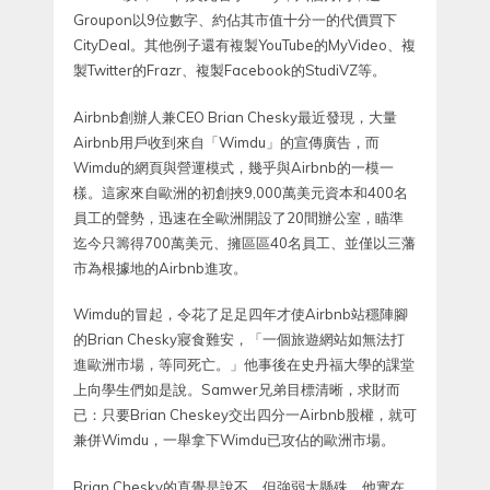
Groupon以9位數字、約佔其市值十分一的代價買下
CityDeal。其他例子還有複製YouTube的MyVideo、複
製Twitter的Frazr、複製Facebook的StudiVZ等。
Airbnb創辦人兼CEO Brian Chesky最近發現，大量
Airbnb用戶收到來自「Wimdu」的宣傳廣告，而
Wimdu的網頁與營運模式，幾乎與Airbnb的一模一
樣。這家來自歐洲的初創挾9,000萬美元資本和400名
員工的聲勢，迅速在全歐洲開設了20間辦公室，瞄準
迄今只籌得700萬美元、擁區區40名員工、並僅以三藩
市為根據地的Airbnb進攻。
Wimdu的冒起，令花了足足四年才使Airbnb站穩陣腳
的Brian Chesky寢食難安，「一個旅遊網站如無法打
進歐洲市場，等同死亡。」他事後在史丹福大學的課堂
上向學生們如是說。Samwer兄弟目標清晰，求財而
已：只要Brian Cheskey交出四分一Airbnb股權，就可
兼併Wimdu，一舉拿下Wimdu已攻佔的歐洲市場。
Brian Chesky的直覺是說不，但強弱太懸殊，他實在