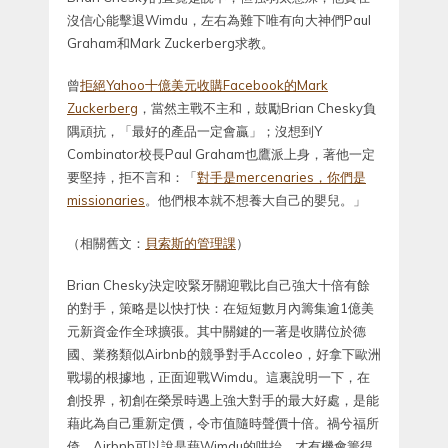
沒信心能擊退Wimdu，左右為難下唯有向大神們Paul
Graham和Mark Zuckerberg求教。
曾
拒絕Yahoo十億美元收購Facebook的Mark
Zuckerberg
，當然主戰不主和，鼓勵Brian Chesky負
隅頑抗，「最好的產品一定會贏」；沒想到Y
Combinator校長Paul Graham也鷹派上身，著他一定
要堅持，拒不言和：「
對手是mercenaries，你們是
missionaries
。他們根本就不想養大自己的嬰兒。」
（相關舊文：
貝索斯的管理課
）
Brian Chesky決定咬緊牙關迎戰比自己強大十倍有餘
的對手，策略是以快打快：在短短數月內籌集逾1億美
元新資金作全球擴張。其中關鍵的一著是收購位於德
國、業務類似Airbnb的競爭對手Accoleo，好拿下歐洲
戰場的根據地，正面迎戰Wimdu。這裏說明一下，在
創投界，初創在榮景時遇上強大對手的最大好處，是能
藉此為自己重新定價，令市值隨時聲價十倍。禍兮福所
倚，Airbnb可以說是藉Wimdu的哄抬，才有機會籌得