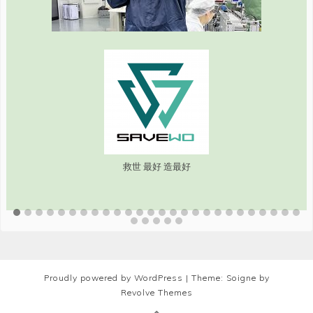
救世 最好 造最好
Proudly powered by WordPress
|
Theme: Soigne by
Revolve Themes