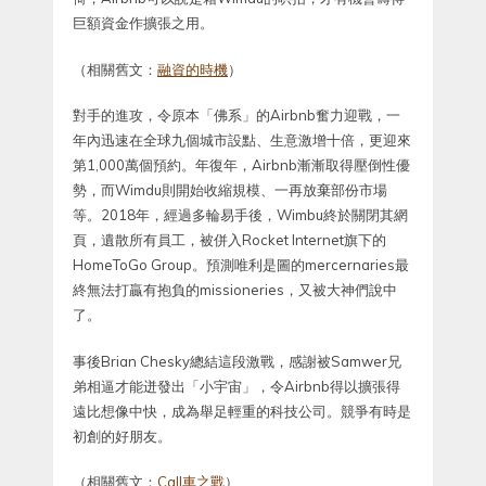
巨額資金作擴張之用。
（相關舊文：
融資的時機
）
對手的進攻，令原本「佛系」的Airbnb奮力迎戰，一
年內迅速在全球九個城市設點、生意激增十倍，更迎來
第1,000萬個預約。年復年，Airbnb漸漸取得壓倒性優
勢，而Wimdu則開始收縮規模、一再放棄部份市場
等。2018年，經過多輪易手後，Wimbu終於關閉其網
頁，遺散所有員工，被併入Rocket Internet旗下的
HomeToGo Group。預測唯利是圖的mercernaries最
終無法打贏有抱負的missioneries，又被大神們說中
了。
事後Brian Chesky總結這段激戰，感謝被Samwer兄
弟相逼才能迸發出「小宇宙」，令Airbnb得以擴張得
遠比想像中快，成為舉足輕重的科技公司。競爭有時是
初創的好朋友。
（相關舊文：
Call車之戰
）