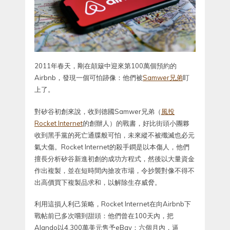
2011年春天，剛在顛簸中迎來第100萬個預約的
Airbnb，發現一個可怕跡像：他們被
Samwer兄弟
盯
上了。
對矽谷初創來說，收到德國Samwer兄弟（
風投
Rocket Internet
的創辦人）的戰書，好比街頭小團夥
收到黑手黨的死亡通牒般可怕，未來縱不被殲滅也必元
氣大傷。Rocket Internet的殺手鐧是以本傷人，他們
擅長分析矽谷新進初創的成功方程式，然後以大量資金
作出複製，並在短時間內搶攻市場，令抄襲對像不得不
出高價買下複製品求和，以解除生存威脅。
利用這損人利己策略，Rocket Internet在向Airbnb下
戰帖前已多次嚐到甜頭：他們曾在100天內，把
Alando以4,300萬美元售予eBay；六個月內，逼