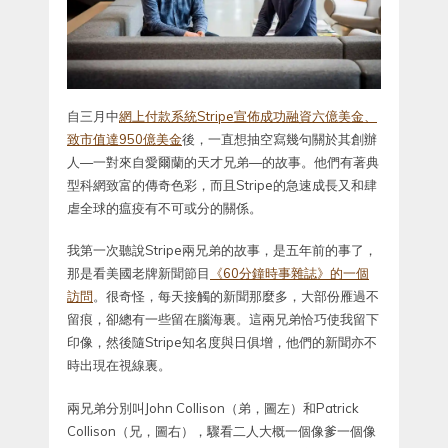
自三月中
網上付款系統Stripe宣佈成功融資六億美金、
致市值達950億美金
後，一直想抽空寫幾句關於其創辦
人—一對來自愛爾蘭的天才兄弟—的故事。他們有著典
型科網致富的傳奇色彩，而且Stripe的急速成長又和肆
虐全球的瘟疫有不可或分的關係。
我第一次聽說Stripe兩兄弟的故事，是五年前的事了，
那是看美國老牌新聞節目
《60分鐘時事雜誌》的一個
訪問
。很奇怪，每天接觸的新聞那麼多，大部份雁過不
留痕，卻總有一些留在腦海裏。這兩兄弟恰巧使我留下
印像，然後隨Stripe知名度與日俱增，他們的新聞亦不
時出現在視線裏。
兩兄弟分別叫John Collison（弟，圖左）和Patrick
Collison（兄，圖右），驟看二人大概一個像爹一個像