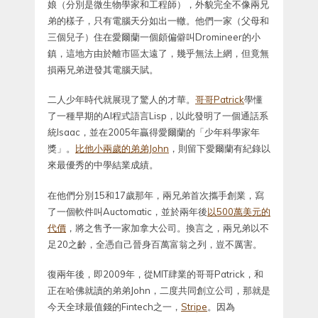
娘（分別是微生物學家和工程師），外貌完全不像兩兄
弟的樣子，只有電腦天分如出一轍。他們一家（父母和
三個兒子）住在愛爾蘭一個頗偏僻叫Dromineer的小
鎮，這地方由於離市區太遠了，幾乎無法上網，但竟無
損兩兄弟迸發其電腦天賦。
二人少年時代就展現了驚人的才華。
哥哥Patrick
學懂
了一種早期的AI程式語言Lisp，以此發明了一個通話系
統Isaac，並在2005年贏得愛爾蘭的「少年科學家年
獎」。
比他小兩歲的弟弟John
，則留下愛爾蘭有紀錄以
來最優秀的中學結業成績。
在他們分別15和17歲那年，兩兄弟首次攜手創業，寫
了一個軟件叫Auctomatic，並於兩年後
以500萬美元的
代價
，將之售予一家加拿大公司。換言之，兩兄弟以不
足20之齡，全憑自己晉身百萬富翁之列，豈不厲害。
復兩年後，即2009年，從MIT肆業的哥哥Patrick，和
正在哈佛就讀的弟弟John，二度共同創立公司，那就是
今天全球最值錢的Fintech之一，
Stripe
。因為