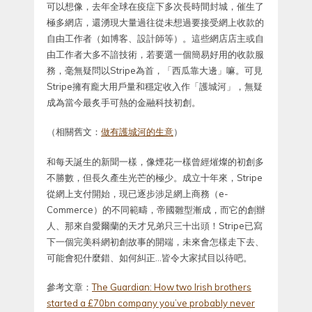
可以想像，去年全球在疫症下多次長時間封城，催生了
極多網店，還湧現大量過往從未想過要接受網上收款的
自由工作者（如博客、設計師等）。這些網店店主或自
由工作者大多不諳技術，若要選一個簡易好用的收款服
務，毫無疑問以Stripe為首，「西瓜靠大邊」嘛。可見
Stripe擁有龐大用戶量和穩定收入作「護城河」，無疑
成為當今最炙手可熱的金融科技初創。
（相關舊文：
做有護城河的生意
）
和每天誕生的新聞一樣，像煙花一樣曾經熣燦的初創多
不勝數，但長久產生光芒的極少。成立十年來，Stripe
從網上支付開始，現已逐步涉足網上商務（e-
Commerce）的不同範疇，帝國雛型漸成，而它的創辦
人、那來自愛爾蘭的天才兄弟只三十出頭！Stripe已寫
下一個完美科網初創故事的開端，未來會怎樣走下去、
可能會犯什麼錯、如何糾正…皆令大家拭目以待吧。
參考文章：
The Guardian: How two Irish brothers
started a £70bn company you’ve probably never