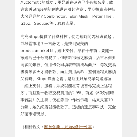
Auctomatic的成功，兩兄弟在矽谷已小有知名度，故
這家叫Stripe的初創也迅速引起注意，早期投資者包括
大名鼎鼎的Y Combinator、Elon Musk、Peter Thiel、
a16z、Sequoia等，粒粒皆星。
究竟Stripe提供了什麼科技，使之短時間內極速冒起，
並雄霸市場？一言蔽之，是找到完美的
product/market fit，網上支付。早在十年前，要開一
家網店已十分簡易了，但收款卻極之麻煩，店主不但要
向多間銀行、信用卡公司填表申請成為商戶、每次交易
後得等多天才能收款、而且費用高昂，整個過程又麻煩
又費時。Stripe厲害之處，是店主只須簡單勾選這項
「網上支付」服務，系統就能在背後替你完成上述程
序，而且劃一收取交易費用的2.9%。前述《60分鐘時
事雜誌》的主持，便在節目中作出示範，結果只需10
分鐘，她的網店就能收款了。這樣的速度和科技，完全
顛覆市場現狀。
（相關舊文：
關於創業，只須做對一件事
）