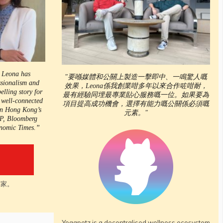
, Leona has
"要喺媒體和公關上製造一擊即中、一鳴驚人嘅
ssionalism and
效果，Leona係我創業咁多年以來合作咗咁耐，
elling story for
最有經驗同埋最專業貼心服務嘅一位。如果要為
 well-connected
項目提高成功機會，選擇有能力嘅公關係必須嘅
 on Hong Kong’s
元素。"
MP, Bloomberg
nomic Times.”
專家。
Yogapetz is a decentralised wellness ecosystem