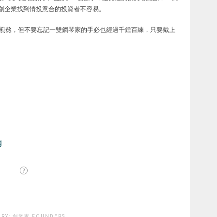
初創企業找到情投意合的投資者不容易。
創業的煎熬，但不要忘記一雙鋼琴家的手必也經過千錘百練，只要戴上
ORY:
創業家 FOUNDERS