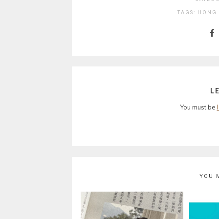
TAGS:
HONG
L
You must be
YOU 