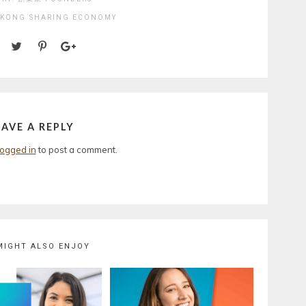
 KONG
SHARING ECONOMY
EAVE A REPLY
logged in
to post a comment.
MIGHT ALSO ENJOY