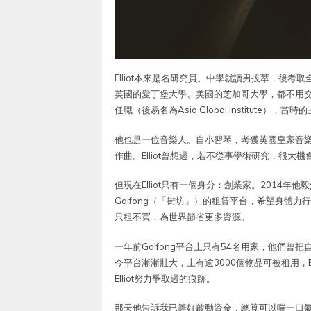
Elliot本來是名研究員。中學就讀男拔萃，後
英國的愛丁堡大學、美國的芝加哥大學，都不用交學費。回
任職（後易名為Asia Global Institute
他也是一位音樂人。自小習琴，考獲英國皇家音樂
作曲。Elliot曾想過，若不從事學術研究，很大
但現在Elliot只有一個身分：創業家。2014
Gaifong（「街坊」）的租賃平台，希望身體力行，
只租不買，為世界節省更多資源。
一年前Gaifong平台上只有54名用家，他們
今平台漸漸壯大，上有逾3000個物品可被租用，E
Elliot努力爭取過的痕跡。
那天他告訴我已籌好啟動資金，總算可以喘一口