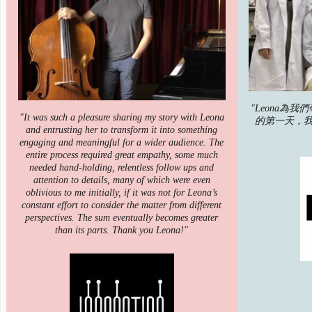
"Leona為
"It was such a pleasure sharing my story with Leona
的第一天，
and entrusting her to transform it into something
engaging and meaningful for a wider audience. The
entire process required great empathy, some much
needed hand-holding, relentless follow ups and
attention to details, many of which were even
oblivious to me initially, if it was not for Leona’s
constant effort to consider the matter from different
perspectives. The sum eventually becomes greater
than its parts. Thank you Leona!"