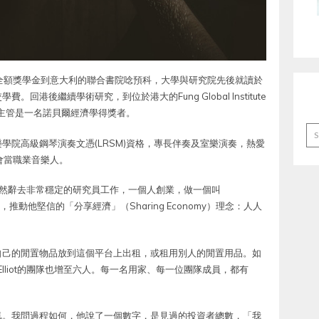
考取全額獎學金到意大利的聯合書院唸預科，大學與研究院先後就讀於
港後繼續學術研究，到位於港大的Fung Global Institute
），當時的主管是一名諾貝爾經濟學得獎者。
Ar
學院高級鋼琴演奏文憑(LRSM)資格，專長伴奏及室樂演奏，熱愛
機會當職業音樂人。
年他毅然辭去非常穩定的研究員工作，一個人創業，做一個叫
推動他堅信的「分享經濟」（Sharing Economy）理念：人人
曾把自己的閒置物品放到這個平台上出租，或租用別人的閒置用品。如
lliot的團隊也增至六人。每一名用家、每一位團隊成員，都有
氣。我問過程如何，他說了一個數字，是見過的投資者總數，「我