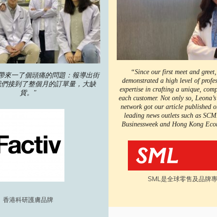
“Since our first meet and greet
我們帶來一了個頭痛的問題：報導出街
demonstrated a high level of profe
我們接到了整個月的訂單量，大缺
expertise in crafting a unique, comp
貨。"
each customer. Not only so, Leona’s
network got our article published
leading news outlets such as SC
Businessweek and Hong Kong Eco
SML是全球零售及品牌
香港科研護膚品牌