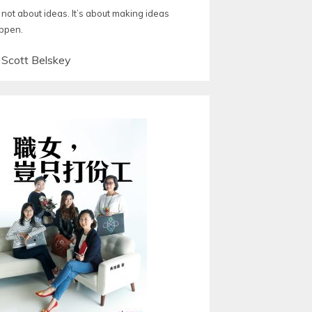
s not about ideas. It’s about making ideas
ppen.
—
Scott Belskey