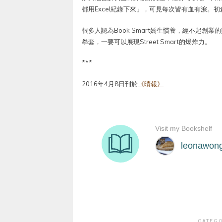
都用Excel紀錄下來」，可見每次皆有血有淚。
很多人認為Book Smart嬌生慣養，經不起
拳套，一要可以展現Street Smart的爆炸力。
***
2016年4月8日刊於
《晴報》
CATEG