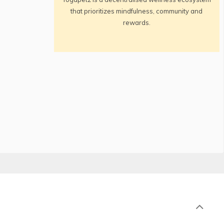
that prioritizes mindfulness, community and
rewards.