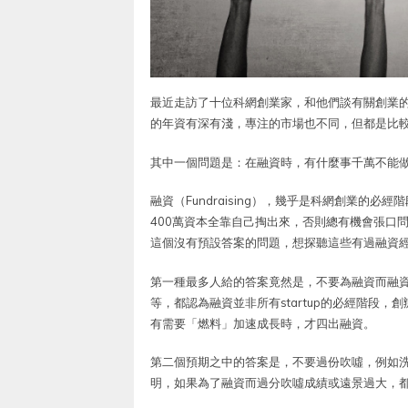
最近走訪了十位科網創業家，和他們談有關創業
的年資有深有淺，專注的市場也不同，但都是比
其中一個問題是：在融資時，有什麼事千萬不能
融資（Fundraising），幾乎是科網創業的必經
400萬資本全靠自己掏出來，否則總有機會張口
這個沒有預設答案的問題，想探聽這些有過融資
第一種最多人給的答案竟然是，不要為融資而融
等，都認為融資並非所有startup的必經階段
有需要「燃料」加速成長時，才四出融資。
第二個預期之中的答案是，不要過份吹噓，例如洗車俠L
明，如果為了融資而過分吹噓成績或遠景過大，