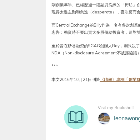
剛創業年半、已經歷過一段融資洗練的「街坊」創辦
現得太過主動和急進（desperate），否則反
而Central Exchange的Billy作為一
忠告：融資時不要出賣太多股份給投資者，這對
至於曾在矽谷融資的9GAG創辦人Ray，則只說了一
NDA（Non-disclosure Agreement不披露協議
***
本文2016年10月21日刊於
《晴報》專欄「創業