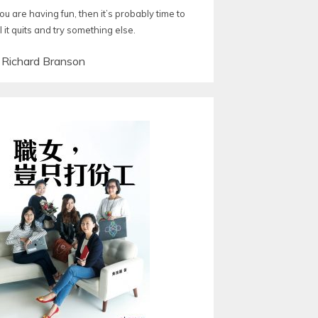
you are having fun, then it’s probably time to
l it quits and try something else.
—
Richard Branson