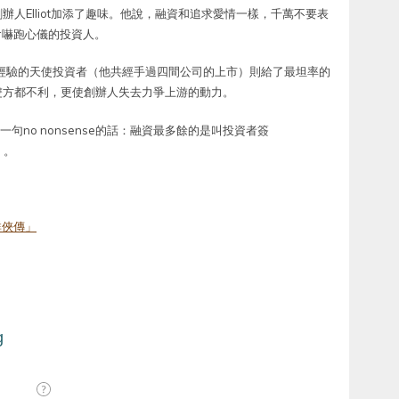
人Elliot加添了趣味。他說，融資和追求愛情一樣，千萬不要表
而會嚇跑心儀的投資人。
名有多次創業經驗的天使投資者（他共經手過四間公司的上市）則給了最坦率的
雙方都不利，更使創辦人失去力爭上游的動力。
句no nonsense的話：融資最多餘的是叫投資者簽
）。
群俠傳」