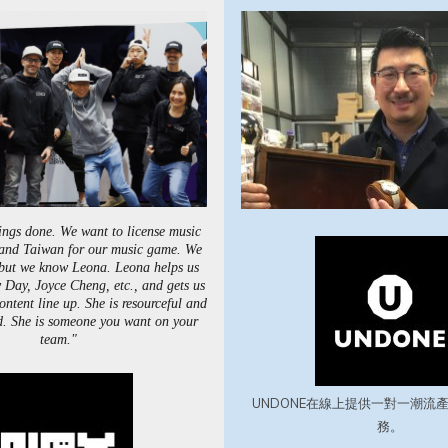
ings done. We want to license music
and Taiwan for our music game. We
but we know Leona. Leona helps us
 Day, Joyce Cheng, etc., and gets us
ntent line up. She is resourceful and
d. She is someone you want on your
team."
UNDONE在線上提供一對一潮流
務。