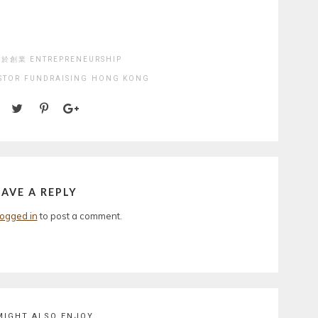
於創業 ENTREPRENEURSHIP
STOR
FUNDRAISING
HONG KONG
EAVE A REPLY
logged in
to post a comment.
MIGHT ALSO ENJOY