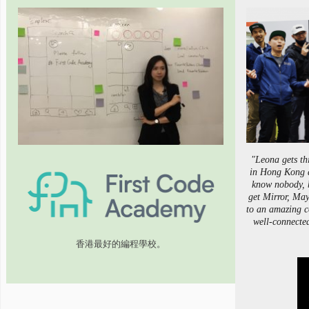
"Leona gets th
in Hong Kong 
know nobody, 
get Mirror, May
to an amazing co
well-connecte
香港最好的編程學校。