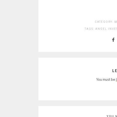
CATEGORY:
關
TAGS:
ANGEL INVE
L
You must be
YOU 