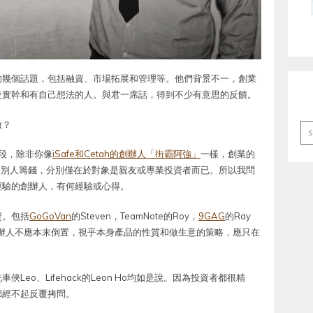
的幾個話題，包括融資、市場拓展和管理等。他們背景不一，創業
較實幹和有自己想法的人。與君一席話，得到不少有意思的反饋。
做？
Ar
階段，除非你像
iSafe和Cetah的創辦人「街霸阿強」
一樣，創業的
問別人籌錢，分別僅在於對象是親友或專業投資者而已。所以我問
經驗的創辦人，有何經驗或心得。
資。包括
GoGoVan
的Steven，TeamNote的Roy，
9GAG
的Ray
，創辦人不應本末倒置，視乎本身產品的性質和做生意的策略，應只在
eo、Lifehack的Leon Ho均如是說。因為投資者都很精
都經不起反覆拷問。