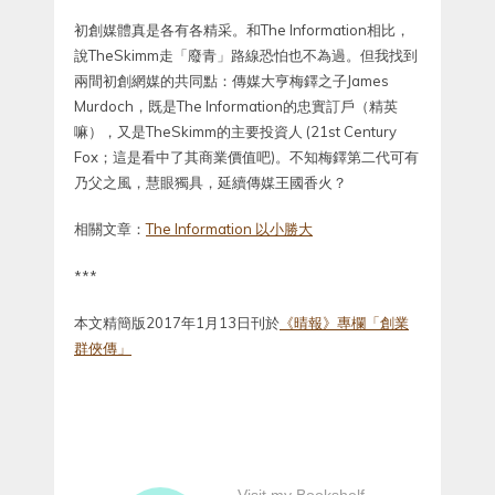
初創媒體真是各有各精采。和The Information相比，
說TheSkimm走「廢青」路線恐怕也不為過。但我找到
兩間初創網媒的共同點：傳媒大亨梅鐸之子James
Murdoch，既是The Information的忠實訂戶（精英
嘛），又是TheSkimm的主要投資人 (21st Century
Fox；這是看中了其商業價值吧)。不知梅鐸第二代可有
乃父之風，慧眼獨具，延續傳媒王國香火？
相關文章：
The Information 以小勝大
***
本文精簡版2017年1月13日刊於
《晴報》專欄「創業
群俠傳」