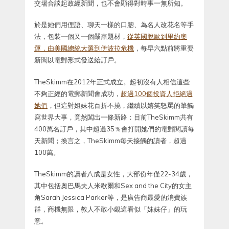
交場合談起政經新聞，也不會顯得對時事一無所知。
於是她們用俚語、聊天一樣的口脗、為名人改花名等手
法，包裝一個又一個嚴肅題材，
從英國脫歐到里約奧
運，由美國總統大選到伊波拉危機
，每早六點前將重要
新聞以電郵形式發送給訂戶。
TheSkimm在2012年正式成立。起初沒有人相信這些
不夠正經的電郵新聞會成功，
超過100個投資人拒絕過
她們
，但這對姐妹花百折不撓，繼續以嬉笑怒罵的筆觸
寫世界大事，竟然闖出一條新路：目前TheSkimm共有
400萬名訂戶，其中超過35％會打開她們的電郵閱讀每
天新聞；換言之，TheSkimm每天接觸的讀者，超過
100萬。
TheSkimm的讀者八成是女性，大部份年僅22-34歲，
其中包括奧巴馬夫人米歇爾和Sex and the City的女主
角Sarah Jessica Parker等，是廣告商最愛的消費族
群，商機無限，教人不敢小覷這看似「妹妹仔」的玩
意。