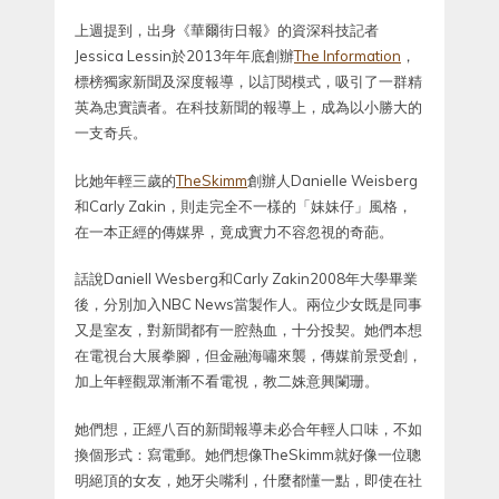
上週提到，出身《華爾街日報》的資深科技記者
Jessica Lessin於2013年年底創辦
The Information
，
標榜獨家新聞及深度報導，以訂閱模式，吸引了一群精
英為忠實讀者。在科技新聞的報導上，成為以小勝大的
一支奇兵。
比她年輕三歲的
TheSkimm
創辦人Danielle Weisberg
和Carly Zakin，則走完全不一樣的「妹妹仔」風格，
在一本正經的傳媒界，竟成實力不容忽視的奇葩。
話說Daniell Wesberg和Carly Zakin2008年大學畢業
後，分別加入NBC News當製作人。兩位少女既是同事
又是室友，對新聞都有一腔熱血，十分投契。她們本想
在電視台大展拳腳，但金融海嘯來襲，傳媒前景受創，
加上年輕觀眾漸漸不看電視，教二姝意興闌珊。
她們想，正經八百的新聞報導未必合年輕人口味，不如
換個形式：寫電郵。她們想像TheSkimm就好像一位聰
明絕頂的女友，她牙尖嘴利，什麼都懂一點，即使在社