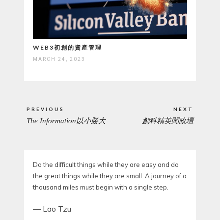
WEB3初創的資產管理
MARCH 24, 2023
Post
PREVIOUS
NEXT
navigation
The Information以小勝大
創科精英闖政壇
PREVIOUS
NEXT
POST:
POST:
Do the difficult things while they are easy and do
the great things while they are small. A journey of a
thousand miles must begin with a single step.
—
Lao Tzu