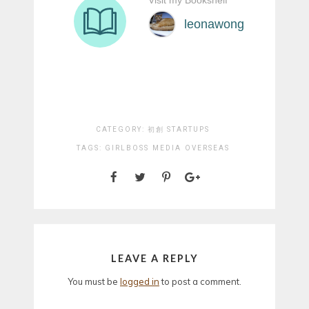
CATEGORY:
初創 STARTUPS
TAGS:
GIRLBOSS
MEDIA
OVERSEAS
LEAVE A REPLY
You must be
logged in
to post a comment.