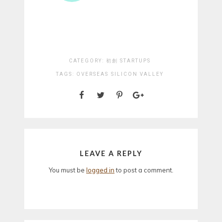
CATEGORY:
初創 STARTUPS
TAGS:
OVERSEAS
SILICON VALLEY
LEAVE A REPLY
You must be
logged in
to post a comment.