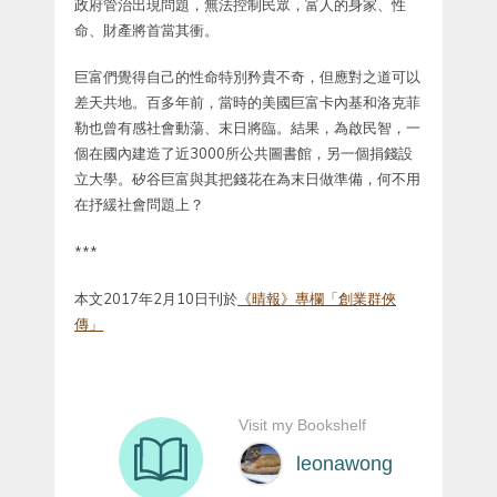
政府管治出現問題，無法控制民眾，富人的身家、性
命、財產將首當其衝。
巨富們覺得自己的性命特別矜貴不奇，但應對之道可以
差天共地。百多年前，當時的美國巨富卡內基和洛克菲
勒也曾有感社會動蕩、末日將臨。結果，為啟民智，一
個在國內建造了近3000所公共圖書館，另一個捐錢設
立大學。矽谷巨富與其把錢花在為末日做準備，何不用
在抒緩社會問題上？
***
本文2017年2月10日刊於
《晴報》專欄「創業群俠
傳」