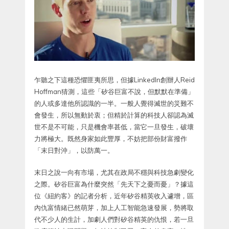
乍聽之下這種恐懼匪夷所思，但據LinkedIn創辦人Reid
Hoffman猜測，這些「矽谷巨富不說，但默默在準備」
的人或多達他所認識的一半。一般人覺得滅世的災難不
會發生，所以無動於衷；但精於計算的科技人卻認為滅
世不是不可能，只是機會率甚低，當它一旦發生，破壞
力將極大。既然身家如此豐厚，不妨把部份財富撥作
「末日對沖」，以防萬一。
末日之說一向有市場，尤其在政局不穩與科技急劇變化
之際。矽谷巨富為什麼突然「先天下之憂而憂」？據這
位《紐約客》的記者分析，近年矽谷精英收入遽增，區
內仇富情緒已然萌芽，加上人工智能急速發展，勢將取
代不少人的生計，加劇人們對矽谷精英的仇恨，若一旦