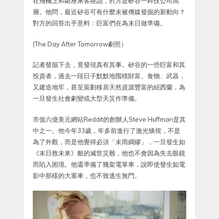
在飛機上和鄰座乘客搭訕，對方是矽谷一科技公司高
層。他問，最近矽谷可有什麼未被傳媒發掘的新動向？
對方的回答出乎意料：巨富們在為末日做準備。
(The Day After Tomorrow劇照）
記者發掘下去，竟發現真有其事。矽谷的一些巨富和其
投資者，過去一段日子默默地囤積財富、食物、武器，
又建造地牢，甚至策劃移居天然資源豐富的紐西蘭，為
一旦發生社會劇變或大型天災作準備。
市值六億美元網站Reddit的創辦人Steve Huffman是其
中之一。他今年33歲，年多前進行了激光矯視，不是
為了外觀，而是他覺得必須「未雨綢繆」，一旦發生如
《末日救未來》般的滅世災難，他也不會因為失去眼鏡
而陷入困境。他還準備了幾架電單車，說即使發生如電
影中那樣的大塞車，也不致逃生無門。