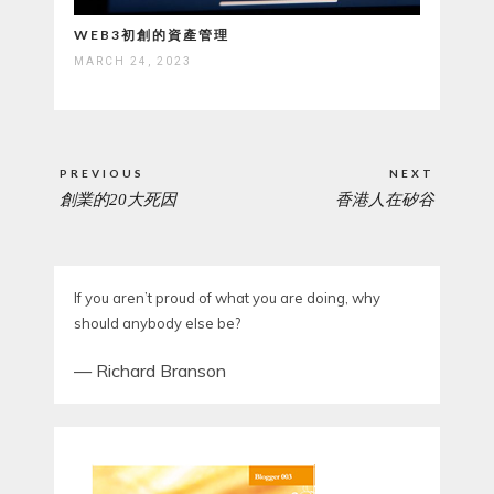
WEB3初創的資產管理
MARCH 24, 2023
Post
PREVIOUS
NEXT
navigation
創業的20大死因
香港人在矽谷
PREVIOUS
NEXT
POST:
POST:
If you aren’t proud of what you are doing, why
should anybody else be?
—
Richard Branson