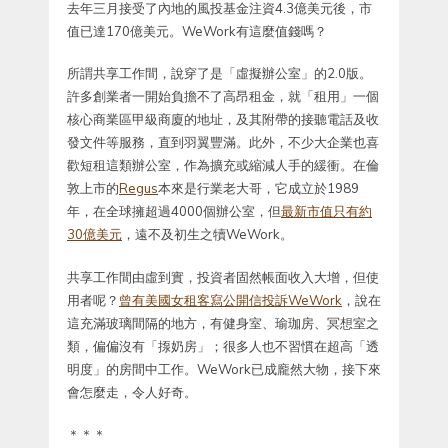
去年三月接受了內地的風投基金注資4.3億美元後，市
值已達170億美元。WeWork有這麼值錢嗎？
所謂共享工作間，說穿了是「虛擬辦公室」的2.0版。
許多創業者一開始負擔不了高昂租金，就「租用」一個
核心商業區甲級商廈的地址，及其附帶的接聽電話及收
發文件等服務，直到羽翼豐滿。此外，不少大企業也喜
歡短租這類辦公室，作為擴充或縮減人手的緩衝。在倫
敦上市的
Regus
本來是行業老大哥，它成立於1989
年，在全球擁超過4000個辦公室，但
最新市值只有約
30億美元
，遠不及初生之犢WeWork。
共享工作間由虛到實，投資者固然帳面收入大增，但使
用者呢？
曾有美國女租客寫公開信投訴WeWork
，說在
這充滿玻璃間隔的地方，有健身室、瑜珈房、冥想室之
類，偏偏沒有「揼奶房」；很多人也不習慣在超高「透
明度」的房間中工作。WeWork已成龐然大物，接下來
會怎麼走，令人好奇。
＊＊＊