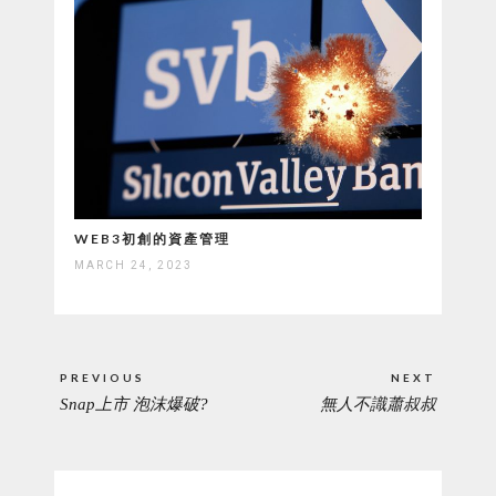
WEB3初創的資產管理
MARCH 24, 2023
Post
PREVIOUS
NEXT
navigation
Snap上市 泡沫爆破?
無人不識蕭叔叔
PREVIOUS
NEXT
POST:
POST: