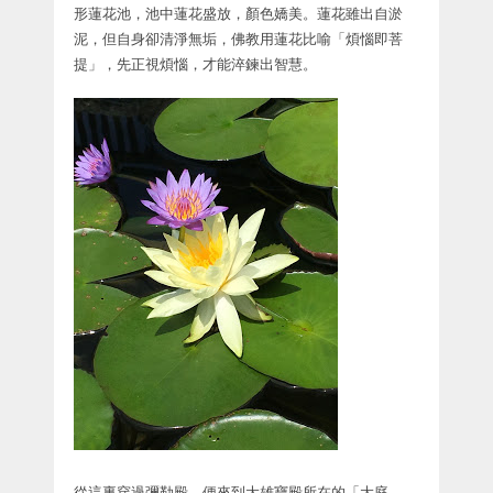
形蓮花池，池中蓮花盛放，顏色嬌美。蓮花雖出自淤
泥，但自身卻清淨無垢，佛教用蓮花比喻「煩惱即菩
提」，先正視煩惱，才能淬鍊出智慧。
從這裏穿過彌勒殿，便來到大雄寶殿所在的「大庭