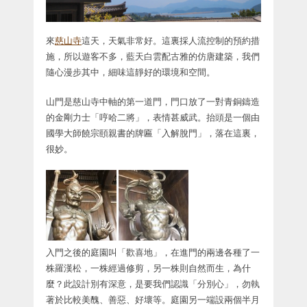
來
慈山寺
這天，天氣非常好。這裏採人流控制的預約措
施，所以遊客不多，藍天白雲配古雅的仿唐建築，我們
隨心漫步其中，細味這靜好的環境和空間。
山門是慈山寺中軸的第一道門，門口放了一對青銅鑄造
的金剛力士「哼哈二將」，表情甚威武。抬頭是一個由
國學大師饒宗頤親書的牌匾「入解脫門」，落在這裏，
很妙。
入門之後的庭園叫「歡喜地」，在進門的兩邊各種了一
株羅漢松，一株經過修剪，另一株則自然而生，為什
麼？此設計別有深意，是要我們認識「分別心」，勿執
著於比較美醜、善惡、好壞等。庭園另一端設兩個半月