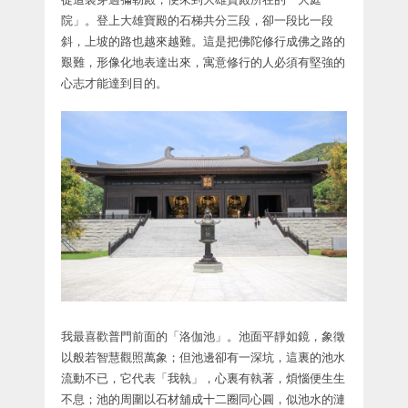
院」。登上大雄寶殿的石梯共分三段，卻一段比一段
斜，上坡的路也越來越難。這是把佛陀修行成佛之路的
艱難，形像化地表達出來，寓意修行的人必須有堅強的
心志才能達到目的。
我最喜歡普門前面的「洛伽池」。池面平靜如鏡，象徵
以般若智慧觀照萬象；但池邊卻有一深坑，這裏的池水
流動不已，它代表「我執」，心裏有執著，煩惱便生生
不息；池的周圍以石材舖成十二圈同心圓，似池水的漣