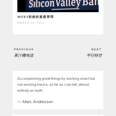
WEB3初創的資產管理
MARCH 24, 2023
Post
PREVIOUS
NEXT
navigation
果汁機奇談
平行時空
PREVIOUS
NEXT
POST:
POST:
Accomplishing great things by working smart but
not working hard is, as far as I can tell, almost
entirely an myth.
—
Marc Andresson