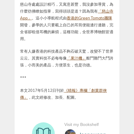
慈山寺處處設計精巧，又寓意甚豐，我沒參加導賞，為
什麼彷彿瞭如指掌，寫得頭頭是道？因為我有
「慈山寺
App」
。這小小導航程式由
香港的Green Tomato團隊
開發，參學的人只要載上自己的耳筒便能邊行邊聽，完
全省卻租借耳機的麻煩，這種功能，全世界博物館皆適
用。
常有人嫌香港的科技產品不夠石破天驚，改變不了世界
云云。其實科技不必每每像
「果汁機」
般鬥難鬥大鬥誇
張，小而美的產品，方便眾生，也是功德。
***
本文2017年5月12日刊於
《晴報》專欄「創業群俠
傳」
，此文經修改、加長、配圖。