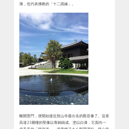
漪，也代表佛教的「十二因緣」。
離開普門，便開始接近慈山寺最出名的觀音像了。這座
高達23層樓的聖像以青銅鑄成、塗以白漆，它面向一
道長長的「慈悲道」，道旁種了十八顆羅漢松。慈山寺