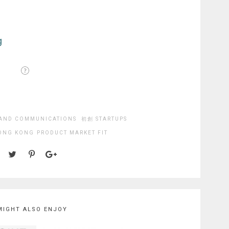
AND COMMUNICATIONS
初創 STARTUPS
ONG KONG
PRODUCT MARKET FIT
MIGHT ALSO ENJOY