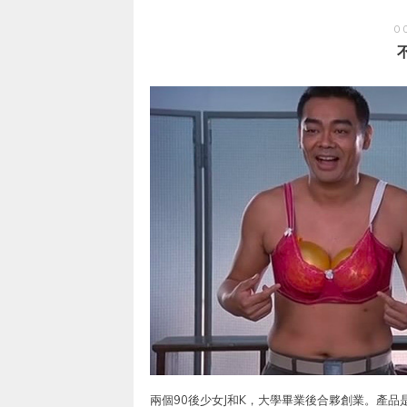
O
兩個90後少女J和K，大學畢業後合夥創業。產