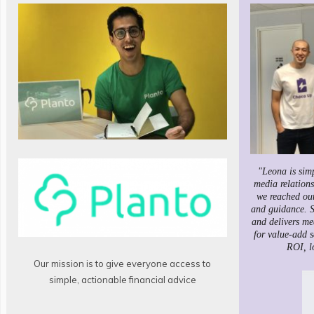
"Leona is sim
media relations
we reached ou
and guidance. S
and delivers me
for value-add s
ROI, l
Our mission is to give everyone access to
simple, actionable financial advice