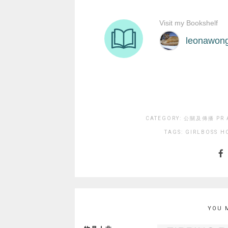
CATEGORY:
公關及傳播 PR 
TAGS:
GIRLBOSS
H
YOU 