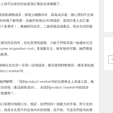
客人就可以收到仿如度身訂製的合身胸圍了。
很喜歡網購成衣，卻很少網購內衣，因為未試過，擔心買到不合身
的衣物了解有限，在她們未推出3D掃描前，曾容許客人自己量
錯十多厘米！」教她瞠目結舌。二姝想藉這個產品，助女生找到最
這個項目近四年，但生意增長緩慢。小妮子們曾花過一點錢在社交
r acquisition cost）竟達數百元，根本無利可圖。她們通過
的效果。
Ar
一邊聽兩位女生你一言我一語地描述，聽完後我輕輕搖頭，微笑著給她
 market fit。」
們解釋：「找到product / market fit好比開車走上高速公路，條
產品銷售成功）。未找到product / market fit前就加
亡慘重嗎？」
續口若懸河地噴口水。我說，你們找到一個龐大的市場，即少女的
點，就是女生買不到合身內衣的煩惱，也不錯。可是你們提供的產