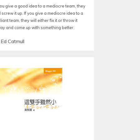
 you give a good idea to a mediocre team, they
l screw it up. If you give a mediocre idea to a
lliant team, they will either fix it or throw it
ay and come up with something better.
—
Ed Catmull