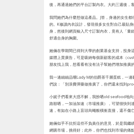
後，再通過她們的平台訂製內衣。大約三週後，
我問她們為什麼想做這產品。J答，身邊的女生都
的。K修讀內衣設計，發現很多女生對自己最貼身
身，然後到網頁輸入尺寸訂製內衣，竟有人「量
舒適合身的胸圍。
她倆在學期間已得到大學的創業基金支持，投身
媒體上賣廣告，可是吸納每個新顧客的成本（custome
朋友找上我，想看看有沒有法子幫她們增加推廣
我一邊細細品嚐Lady M的伯爵茶千層蛋糕，
們說：「別浪費彈藥做推廣了，你們還未找到product /
小妮子們看來大惑不解，我扮哂old seafood地向她
路順哂，一加油加速（市場推廣），可望很快到達目的地（
速，有如在小路上盲頭烏蠅般橫衝直撞，還不傷
她倆似乎不抗拒這些不負責任的意見，於是我繼
網購市場，挑得好；此外，你們也找到市場的痛