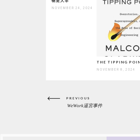
物是人非
NOVEMBER 24, 2024
THE TIPPING POI
NOVEMBER 8, 2024
Post
PREVIOUS
navigation
WeWork逼宮事件
PREVIOUS
POST: