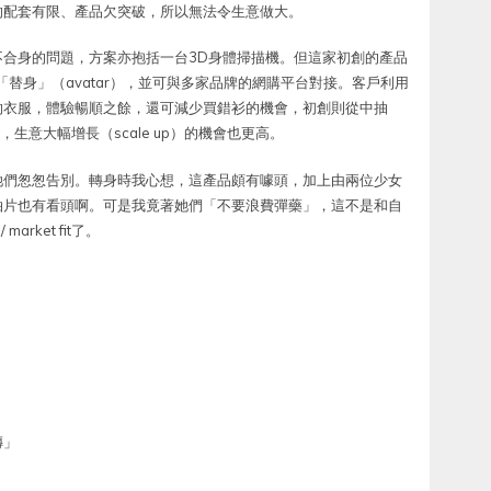
的配套有限、產品欠突破，所以無法令生意做大。
合身的問題，方案亦抱括一台3D身體掃描機。但這家初創的產品
替身」（avatar），並可與多家品牌的網購平台對接。客戶利用
的衣服，體驗暢順之餘，還可減少買錯衫的機會，初創則從中抽
t比較好，生意大幅增長（scale up）的機會也更高。
她們怱怱告別。轉身時我心想，這產品頗有噱頭，加上由兩位少女
拍片也有看頭啊。可是我竟著她們「不要浪費彈藥」，這不是和自
rket fit了。
傳」