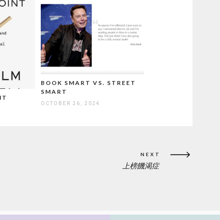
BOOK SMART VS. STREET
SMART
NT
OCTOBER 26, 2024
NEXT
上榜饑渴症
NEXT
POST: