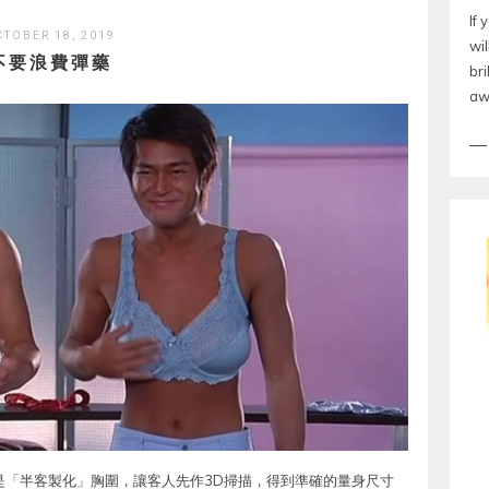
If
CTOBER 18, 2019
wil
不要浪費彈藥
bri
aw
品是「半客製化」胸圍，讓客人先作3D掃描，得到準確的量身尺寸