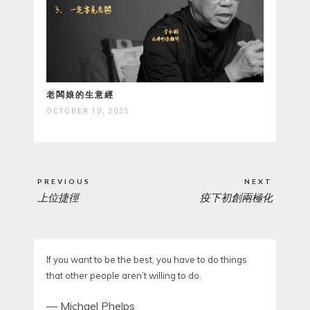
老闆娘的生意經
OCTOBER 10, 2025
Post
PREVIOUS
NEXT
navigation
上位捷徑
疫下初創兩極化
PREVIOUS
NEXT
POST:
POST:
If you want to be the best, you have to do things
that other people aren’t willing to do.
—
Michael Phelps