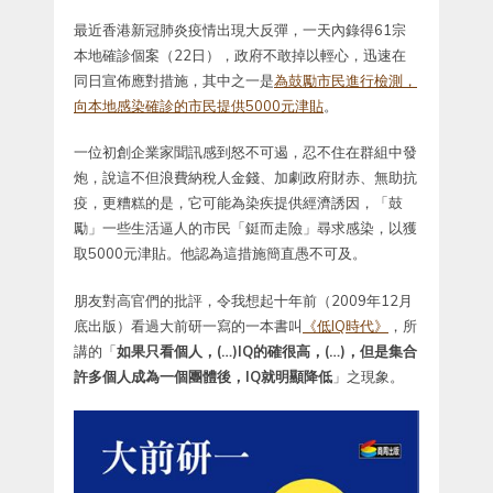
最近香港新冠肺炎疫情出現大反彈，一天內錄得61宗
本地確診個案（22日），政府不敢掉以輕心，迅速在
同日宣佈應對措施，其中之一是
為鼓勵市民進行檢測，
向本地感染確診的市民提供5000元津貼
。
一位初創企業家聞訊感到怒不可遏，忍不住在群組中發
炮，說這不但浪費納稅人金錢、加劇政府財赤、無助抗
疫，更糟糕的是，它可能為染疾提供經濟誘因，「鼓
勵」一些生活逼人的市民「鋌而走險」尋求感染，以獲
取5000元津貼。他認為這措施簡直愚不可及。
朋友對高官們的批評，令我想起十年前（2009年12月
底出版）看過大前研一寫的一本書叫
《低IQ時代》
，所
講的「
如果只看個人，(…)IQ的確很高，(…)，但是集合
許多個人成為一個團體後，IQ就明顯降低
」之現象。