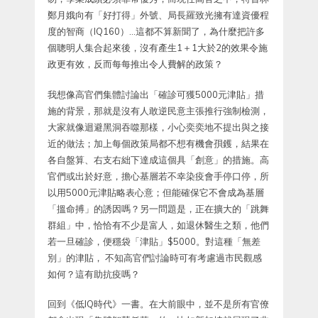
鄭月娥向有「好打得」外號、局長羅致光擁有達資優程
度的智商（IQ160）…這都不算新聞了，為什麼把許多
個聰明人集合起來後，沒有產生1＋1大於2的效果令施
政更有效，反而每每推出令人費解的政策？
我想像高官們集體討論出「確診可獲5000元津貼」措
施的背景，那就是沒有人敢逆民意主張推行強制檢測，
大家就像迴避黑洞吞噬那樣，小心奕奕地不提出與之接
近的做法；加上每個政策局都不想有機會孭鑊，結果在
各自盤算、右支右絀下達成這個具「創意」的措施。高
官們或出於好意，擔心基層若不幸染疫會手停口停，所
以用5000元津貼略表心意；但能確保它不會成為基層
「搵命搏」的誘因嗎？另一問題是，正在擴大的「跳舞
群組」中，恰恰有不少是富人，如退休醫生之類，他們
若一旦確診，便穩袋「津貼」$5000。對這種「無差
別」的津貼， 不知高官們討論時可有考慮過市民觀感
如何？這有助抗疫嗎？
回到《低IQ時代》一書。在大前眼中，並不是所有官僚