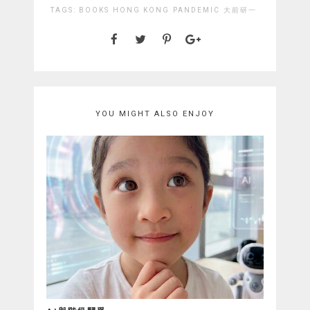
TAGS:
BOOKS
HONG KONG
PANDEMIC
大前研一
YOU MIGHT ALSO ENJOY