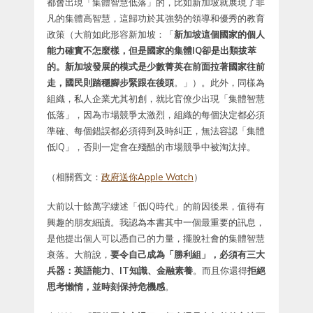
都會出現「集體智慧低落」的，比如新加坡就展現了非
凡的集體高智慧，這歸功於其強勢的領導和優秀的教育
政策（大前如此形容新加坡：「
新加坡這個國家的個人
能力確實不怎麼樣，但是國家的集體IQ卻是出類拔萃
的。新加坡發展的模式是少數菁英在前面拉著國家往前
走，國民則踏穩腳步緊跟在後頭
。」）。此外，同樣為
組織，私人企業尤其初創，就比官僚少出現「集體智慧
低落」，因為市場競爭太激烈，組織的每個決定都必須
準確、每個錯誤都必須得到及時糾正，無法容認「集體
低IQ」，否則一定會在殘酷的市場競爭中被淘汰掉。
（相關舊文：
政府送你Apple Watch
）
大前以十餘萬字縷述「低IQ時代」的前因後果，值得有
興趣的朋友細讀。我認為本書其中一個最重要的訊息，
是他提出個人可以憑自己的力量，擺脫社會的集體智慧
衰落。大前說，
要令自己成為「勝利組」，必須有三大
兵器：英語能力、IT知識、金融素養
。而且你還得
拒絕
思考懶惰，並時刻保持危機感
。