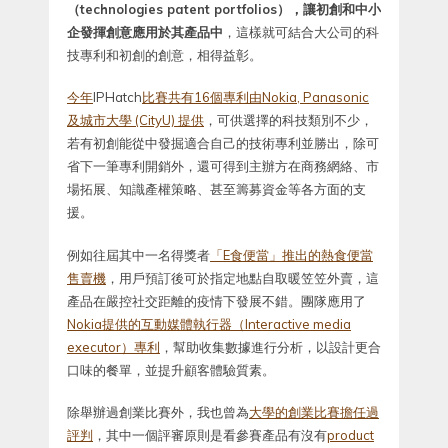
（technologies patent portfolios），讓初創和中小
企發揮創意應用於其產品中
，這樣就可結合大公司的科
技專利和初創的創意，相得益彰。
今年
IPHatch
比賽共有16個專利由Nokia, Panasonic
及城市大學 (CityU) 提供
，可供選擇的科技類別不少，
若有初創能從中發掘適合自己的技術專利並勝出，除可
省下一筆專利開銷外，還可得到主辦方在商務網絡、市
場拓展、知識產權策略、甚至籌募資金等各方面的支
援。
例如往屆其中一名得獎者
「E食便當」推出的
熱食便當
售賣機
，用戶預訂後可於指定地點自取暖笠笠外賣，這
產品在嚴控社交距離的疫情下發展不錯。團隊應用了
Nokia提供的互動媒體執行器（Interactive media
executor）專利
，幫助收集數據進行分析，以設計更合
口味的餐單，並提升顧客體驗質素。
除舉辦過創業比賽外，我也曾為
大學的創業比賽擔任過
評判
，其中一個評審原則是看參賽產品有沒有
product