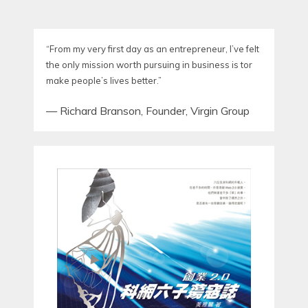
POST:
POST:
“From my very first day as an entrepreneur, I’ve felt
the only mission worth pursuing in business is tor
make people’s lives better.”
—
Richard Branson
,
Founder, Virgin Group