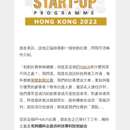
朋友來訊，說他正協助籌劃一個初創比賽，問我可否略
作介紹。
「初創比賽林林總總，你提及這個
IPHatch
有什麼與眾
不同之處？」我問道。我曾在資訊科技商會工作過，每
年都會
舉辦創業比賽
。我們的比賽奬金欠奉，要如何吸
引優秀的參賽者？唯有出盡人脈，邀請名人擔任評判，
他們通常是成功的創業者或天使投資者等。對參加者而
言，即使最終無法脫穎而出，能有機會在這些「星級評
判」面前演示也值得；那就是我們比賽的「賣點」。
至於這個IPHatch比賽，朋友告之已舉行了三年，獨特
之處是
有跨國科企提供科技專利技術組合