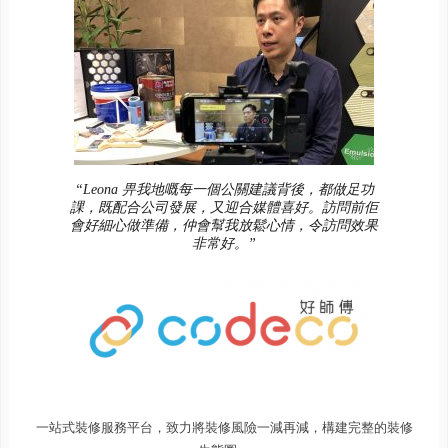
“Leona 畀我地嘅每一個公關建議背後，都做足功
課，既配合公司發展，又迎合媒體喜好。訪問前佢
會好細心做準備，仲會幫我放鬆心情，令訪問效果
非常好。”
一站式裝修服務平台，致力將裝修風險一減再減，構建完整的裝修