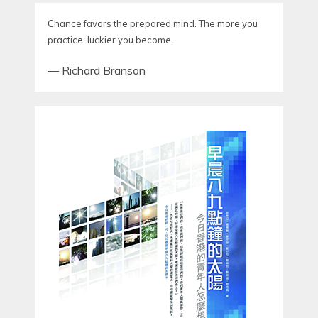
Chance favors the prepared mind. The more you
practice, luckier you become.
—
Richard Branson