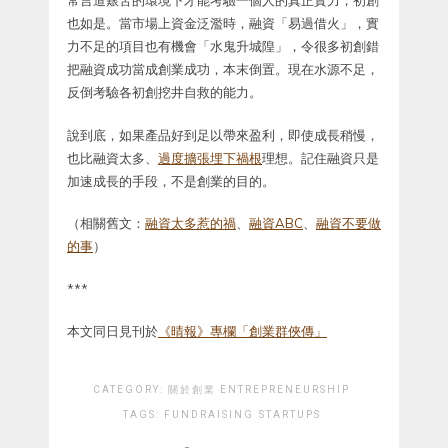
常言道艱苦的環境下才能考驗一個人的真正實力，初創
也如是。當市場上資金泛濫時，融資「易過借火」，實
力不足的項目也有機會「水鬼升城隍」，令很多初創錯
把融資成功當成創業成功，本末倒置。現在水源不足，
反倒考驗各初創挖井自救的能力。
說到底，如果產品好到足以帶來盈利，即使成長稍慢，
也比融資太多、
過度擴張埋下禍根
理想。記住融資只是
加速成長的手段，不是創業的目的。
（相關舊文：
融資太多惹的禍
、
融資ABC
、
融資不要做
的事
）
***
本文同日見刊於
《晴報》專欄「創業群俠傳」
CATEGORY:
關於創業 ENTREPRENEURSHIP
TAGS:
FUNDRAISING
STARTUPS