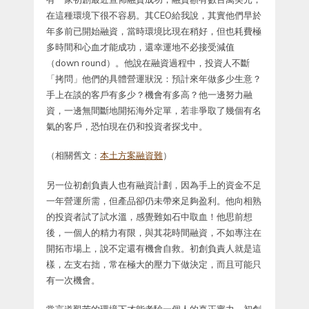
在這種環境下很不容易。其CEO給我說，其實他們早於
年多前已開始融資，當時環境比現在稍好，但也耗費極
多時間和心血才能成功，還幸運地不必接受減值
（down round）。他說在融資過程中，投資人不斷
「拷問」他們的具體營運狀況：預計來年做多少生意？
手上在談的客戶有多少？機會有多高？他一邊努力融
資，一邊無間斷地開拓海外定單，若非爭取了幾個有名
氣的客戶，恐怕現在仍和投資者探戈中。
（相關舊文：
本土方案融資難
）
另一位初創負責人也有融資計劃，因為手上的資金不足
一年營運所需，但產品卻仍未帶來足夠盈利。他向相熟
的投資者試了試水溫，感覺難如石中取血！他思前想
後，一個人的精力有限，與其花時間融資，不如專注在
開拓市場上，說不定還有機會自救。初創負責人就是這
樣，左支右拙，常在極大的壓力下做決定，而且可能只
有一次機會。