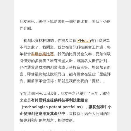
朋友來訊，說他正協助籌劃一個初創比賽，問我可否略
作介紹。
「初創比賽林林總總，你提及這個
IPHatch
有什麼與眾
不同之處？」我問道。我曾在資訊科技商會工作過，每
年都會
舉辦創業比賽
。我們的比賽奬金欠奉，要如何吸
引優秀的參賽者？唯有出盡人脈，邀請名人擔任評判，
他們通常是成功的創業者或天使投資者等。對參加者而
言，即使最終無法脫穎而出，能有機會在這些「星級評
判」面前演示也值得；那就是我們比賽的「賣點」。
至於這個IPHatch比賽，朋友告之已舉行了三年，獨特
之處是
有跨國科企提供科技專利技術組合
（technologies patent portfolios），讓初創和中小
企發揮創意應用於其產品中
，這樣就可結合大公司的科
技專利和初創的創意，相得益彰。