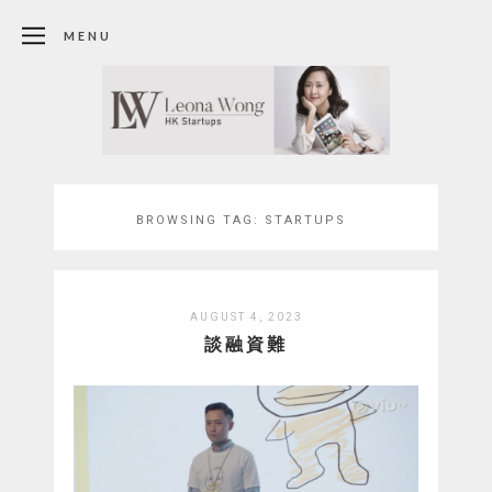
MENU
BROWSING TAG:
STARTUPS
AUGUST 4, 2023
談融資難