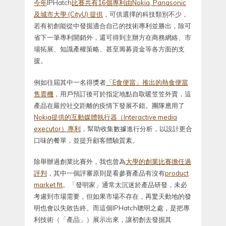
今年
IPHatch
比賽共有16個專利由Nokia, Panasonic
及城市大學 (CityU) 提供
，可供選擇的科技類別不少，
若有初創能從中發掘適合自己的技術專利並勝出，除可
省下一筆專利開銷外，還可得到主辦方在商務網絡、市
場拓展、知識產權策略、甚至籌募資金等各方面的支
援。
例如往屆其中一名得獎者
「E食便當」推出的
熱食便當
售賣機
，用戶預訂後可於指定地點自取暖笠笠外賣，這
產品在嚴控社交距離的疫情下發展不錯。團隊應用了
Nokia提供的互動媒體執行器（Interactive media
executor）專利
，幫助收集數據進行分析，以設計更合
口味的餐單，並提升顧客體驗質素。
除舉辦過創業比賽外，我也曾為
大學的創業比賽擔任過
評判
，其中一個評審原則是看參賽產品有沒有
product
market fit
。「發明家」通常太沉迷於產品研發，未必
考慮到市場需要，但如果市場不存在，再驚天動地的發
明也會以失敗告終。而這個IPHatch聰明之處，是把專
利技術（「產品」）展示出來，讓初創去發掘其