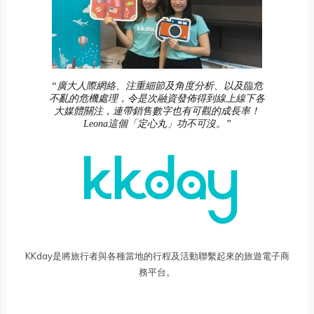
“廣大人際網絡、注重細節及角度分析、以及臨危
不亂的危機處理，令是次融資發佈得到線上線下各
大媒體關注，連帶銷售數字也有可觀的成長率！
Leona這個「定心丸」功不可沒。”
KKday是將旅行者與各種當地的行程及活動聯繫起來的旅遊電子商
務平台。