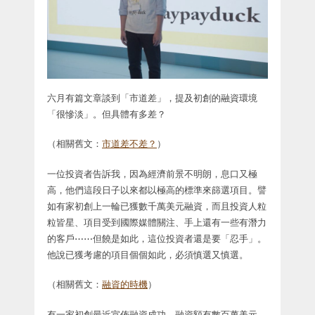
六月有篇文章談到「市道差」，提及初創的融資環境
「很慘淡」。但具體有多差？
（相關舊文：
市道差不差？
）
一位投資者告訴我，因為經濟前景不明朗，息口又極
高，他們這段日子以來都以極高的標準來篩選項目。譬
如有家初創上一輪已獲數千萬美元融資，而且投資人粒
粒皆星、項目受到國際媒體關注、手上還有一些有潛力
的客戶⋯⋯但饒是如此，這位投資者還是要「忍手」。
他說已獲考慮的項目個個如此，必須慎選又慎選。
（相關舊文：
融資的時機
）
有一家初創最近宣佈融資成功，融資額有數百萬美元，