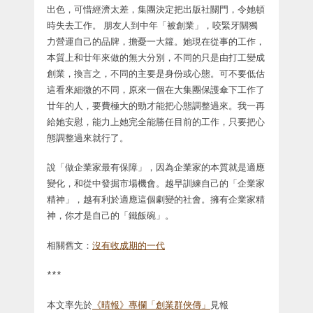
出色，可惜經濟太差，集團決定把出版社關門，令她頓
時失去工作。 朋友人到中年「被創業」，咬緊牙關獨
力營運自己的品牌，擔憂一大籮。她現在從事的工作，
本質上和廿年來做的無大分別，不同的只是由打工變成
創業，換言之，不同的主要是身份或心態。可不要低估
這看來細微的不同，原來一個在大集團保護傘下工作了
廿年的人，要費極大的勁才能把心態調整過來。我一再
給她安慰，能力上她完全能勝任目前的工作，只要把心
態調整過來就行了。
說「做企業家最有保障」，因為企業家的本質就是適應
變化，和從中發掘市場機會。越早訓練自己的「企業家
精神」，越有利於適應這個劇變的社會。擁有企業家精
神，你才是自己的「鐵飯碗」。
相關舊文：
沒有收成期的一代
***
本文率先於
《晴報》專欄「創業群俠傳」
見報