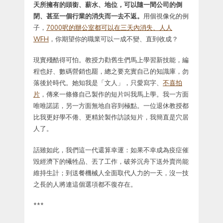
天所擁有的頭銜、薪水、地位，可以隨一間公司的倒
閉、甚至一個行業的消失而一去不返。
用個視像化的例
子，
7000呎的辦公室都可以在三天內消失、人人
WFH
，你期望你的職業可以一成不變、直到收成？
現實殘酷得可怕。教授力勸舊生們馬上學習新技能，編
程也好、數碼營銷也罷，總之要充實自己的知識庫，勿
落後於時代。她知我是「文人」，只愛寫字、
不喜拍
片
，傳來一條條自己製作的短片叫我馬上學。我一方面
唯唯諾諾，另一方面無地自容到極點。一位退休教授都
比我更好學不倦、更精於製作訪談短片，我簡直是穴居
人了。
話雖如此，我們這一代還算幸運：如果不幸成為疫症催
毀經濟下的犧牲品、丟了工作，破斧沉舟下送外賣尚能
維持生計；到送餐機械人全面取代人力的一天，沒一技
之長的人將連這個選項都不復存在。
***