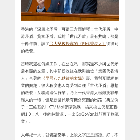
香港的「深層次矛盾」可從三方面解釋：世代矛盾、中
港矛盾、貧富矛盾。我對「世代矛盾」最有共鳴，那是
十餘年前、讀了
呂大樂教授寫的《四代香港人》
後得到
的啟發。
當時我還在傳媒工作，在公在私，都寫過不少與世代矛
盾有關的文章，其中部份收錄在我與幾位「第四代香港
人」合著的
《早晨八九點鐘的太陽》
裏。我對互聯網創
業的興趣，很大程度也因為受到這種「世代矛盾」思想
的啟發：互聯網這個行業，乃上一代香港人極難挑戰年
輕人的一環，也是新世代最有機會突圍的出路（典型例
子：王維基的HKTV Mall網購業務，搞來搞去仍是互聯
網1.0；八十後的林凱源，一出GoGoVan就顛覆了物流
業）。
人年紀一大，就愛話當年，上段文字正是鐵證。好，不