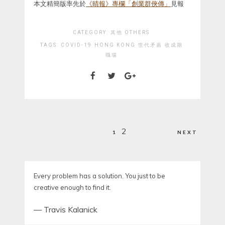
本文精簡版率先於
《晴報》專欄「創業群俠傳」
見報
CATEGORY:
其他 OTHERS
TAGS:
COVID-19
HONG KONG
世代矛盾
收成期
職場
Posts
2
1
NEXT
pagination
Every problem has a solution. You just to be
creative enough to find it.
—
Travis Kalanick