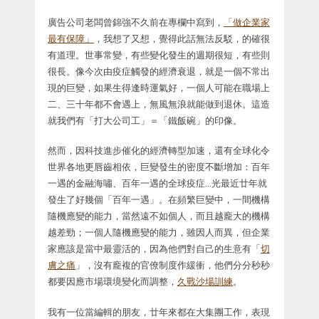
廣告公司老闆曾錦強不久前在專欄中寫到，
「做企業家
最有保障」
，我想了又想，覺得此話無法反駁，的確很
有道理。世事常變，有些變化發生的週期很短，有些則
很長。像今次由疫症觸發的經濟衰退，就是一個不常出
現的巨變，如果生得逢時運氣好，一個人可能在職場上
二、三十年都不會遇上，無風無浪就能做到退休。這造
就我們有「打大公司工」＝「鐵飯碗」的印像。
然而，因科技進步催化的經濟轉型加速，還有全球化令
世界各地更唇齒相依，巨變發生的密度不斷增加：百年
一遇的金融海嘯、百年一遇的全球疫症…光最近廿年就
發生了好幾個「百年一遇」。在頻繁巨變中，一間機構
隨機應變的能力，當然遠不如個人，而且越龐大的機構
越差勁；一個人隨機應變的能力，雖因人而異，但企業
家應該是當中最靈活的，因為他們對自己的生意有「
切
膚之痛
」，沒有龐複的官僚制度作緩衝，他們分分秒秒
都要因應市場環境變化而調整，
久戰沙場訓練
。
我有一位當編輯的朋友，廿年來都在大集團工作，表現