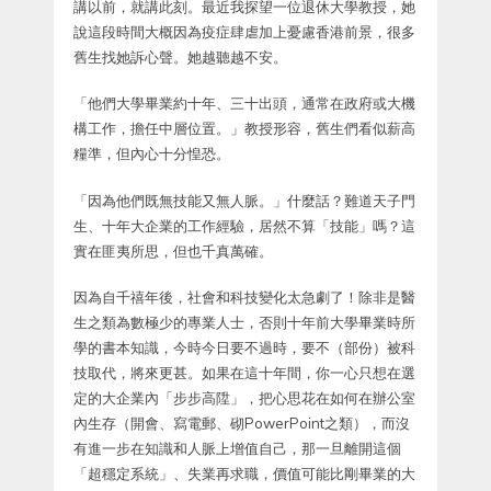
講以前，就講此刻。最近我探望一位退休大學教授，她
說這段時間大概因為疫症肆虐加上憂慮香港前景，很多
舊生找她訴心聲。她越聽越不安。
「他們大學畢業約十年、三十出頭，通常在政府或大機
構工作，擔任中層位置。」教授形容，舊生們看似薪高
糧準，但內心十分惶恐。
「因為他們既無技能又無人脈。」什麼話？難道天子門
生、十年大企業的工作經驗，居然不算「技能」嗎？這
實在匪夷所思，但也千真萬確。
因為自千禧年後，社會和科技變化太急劇了！除非是醫
生之類為數極少的專業人士，否則十年前大學畢業時所
學的書本知識，今時今日要不過時，要不（部份）被科
技取代，將來更甚。如果在這十年間，你一心只想在選
定的大企業內「步步高陞」，把心思花在如何在辦公室
內生存（開會、寫電郵、砌PowerPoint之類），而沒
有進一步在知識和人脈上增值自己，那一旦離開這個
「超穩定系統」、失業再求職，價值可能比剛畢業的大