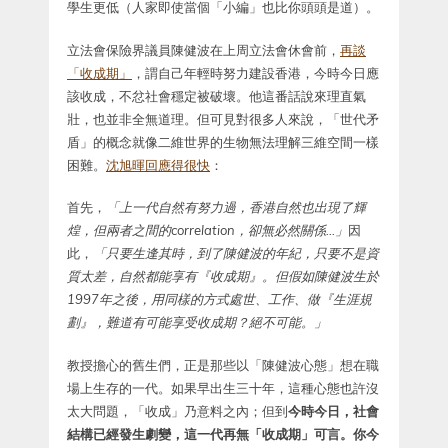
學生更低（人家即使當個「小編」也比你頭頭是道）。
立法會保險界議員陳健波在上周立法會休會前，
再談
「收成期」
，謂自己年輕時努力建設香港，今時今日應
該收成，不忿社會穩定被破壞。他這番話說來理直氣
壯，也並非全無道理。但可見對很多人來說，「世代矛
盾」的概念就像二維世界的生物無法理解三維空間一樣
困難。
沈旭暉回應得很快
：
首先，
「上一代自然有努力過，香港自然也出現了輝
煌，但兩者之間的correlation，卻無必然關係…」
因
此，
「只要生逢其時，到了陳健波的年紀，只要不是資
質太差，自然都能享有『收成期』。但假如陳健波生於
1997年之後，用同樣的方式處世、工作、做『生涯規
劃』，難道有可能享受收成期？絕不可能。」
教授擔心的舊生們，正是那些以「陳健波心態」想在職
場上生存的一代。如果早出生三十年，這種心態也許沒
太大問題，「收成」乃意料之內；但到
今時今日，社會
結構已經發生劇變，這一代再無「收成期」可言。你今