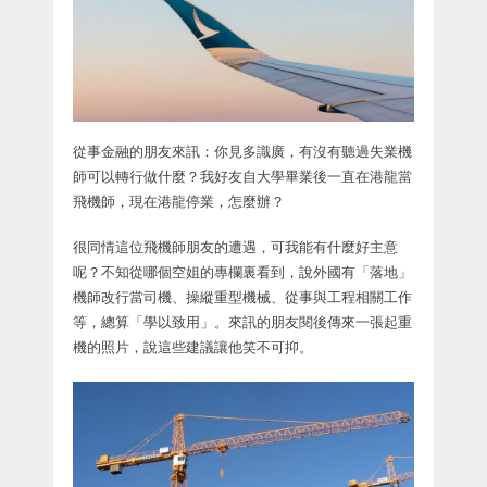
從事金融的朋友來訊：你見多識廣，有沒有聽過失業機
師可以轉行做什麼？我好友自大學畢業後一直在港龍當
飛機師，現在港龍停業，怎麼辦？
很同情這位飛機師朋友的遭遇，可我能有什麼好主意
呢？不知從哪個空姐的專欄裏看到，說外國有「落地」
機師改行當司機、操縱重型機械、從事與工程相關工作
等，總算「學以致用」。來訊的朋友閱後傳來一張起重
機的照片，說這些建議讓他笑不可抑。