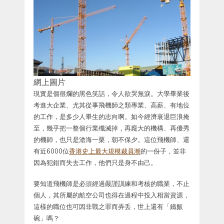
網上圖片
現實是個很爛的黑色笑話，令人欲哭無淚。大學畢業後
考進大企業、尤其從事飛機師之類專業、高薪、有地位
的工作，是多少人畢生的志向啊。如今經濟衰退巨浪掩
至，幾乎把一整個行業殲滅掉，再龐大的機構、再優秀
的機師，也只是滄海一栗，朝不保夕。這位飛機師、還
有近6000位
香港史上最大規模裁員潮
的一份子，並非
因為犯錯而失去工作，他們只是身不由己。
要知道飛機師是必須經過嚴謹訓練和考核的職業，不止
個人，其所屬的航空公司也得在過程中投入相當資源，
這樣的職位也可因非戰之罪而弄丢，世上還有「鐵飯
碗」嗎？