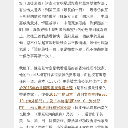
篇《囚徒道義》講牽涉女明星謀殺案的黑幫雙雄對決，
有些出人意表；到第三篇《最長的一日》，幾條仿似互
不相關的情節同時展開（旺角女人街「鏹水彈」、中環
嘉咸街意外、悍匪越獄），中段毫無頭緒，到解謎的一
刻…嘩，真係好勁！我對陳浩基靈巧的心思感到嘆為觀
止。此後三篇我越看越快，直到最後一個故事的最後一
句，忍不住站起來深呼吸幾次以平復情緒。難怪封底語
寫道：「讀到最後一頁，更是拍案叫絕，忍不住翻到第
一個故事再讀一次！」
我服了。陳浩基肯定是我看過最好的香港推理小說家。
他的Excel大概有好多道複雜的數學題，而他沒有遺忘
任何一道。這本《13.67》更是被文壇公認的佳作：
先
於2015年台北國際書展奪得大獎
（是首位獲此殊榮的
香港作家）、復登
2017年度日本「週刊文春推理Best
10（海外部門）」及「本格推理Best 10（海外部
門）」兩大推理排行榜冠軍小說
（日本作品連奪兩獎的
也極少，《嫌疑犯X的獻身》乃其一），還賣出了英、
美、法、加、日、韓得版權。陳浩基成功以香港作家身
份，打進了國際市場，小說還被導演王家衛買下電影版