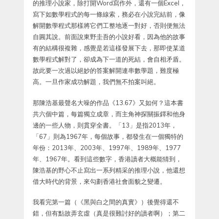
的推理小說家，除打開Word寫作外，還有一個Excel，
寫下如數學程式的每一條線索，務必在小說完結前，像
解開數學程式那樣將它們工整地逐一對好，否則便無法
自圓其說。前面說東野圭吾的小說好看，因為他的故事
有的結構很複雜，感覺是若這樣發展下去，那即使某道
數學程式解對了，卻成為下一道的死結，會自相矛盾。
故此要一次過以絕妙的答案解開連串數學題，難度極
高。一旦作家成功解題，我們無不拍案叫絕。
那陳浩基最聲名大噪的作品《13.67》又如何？這本書
共六個中篇，每篇獨立成章，而主角神探關振鐸和他身
邊的一些人物，則貫穿全書。「13」是指2013年，
「67」則為1967年，每個故事，都發生在一個獨特的
年份：2013年、2003年、1997年、1989年、1977
年、1967年。看到這些數字，香港讀者大概能猜到，
陳浩基的野心不止寫出一系列精采的推理小說，他還想
借大時代的背景，來勾劃香港社會面貌之變遷。
我看完第一篇（《黑與白之間的真實》）後覺得還不
錯，但有點故弄玄虛（真是很難討好的讀者啊）；第二