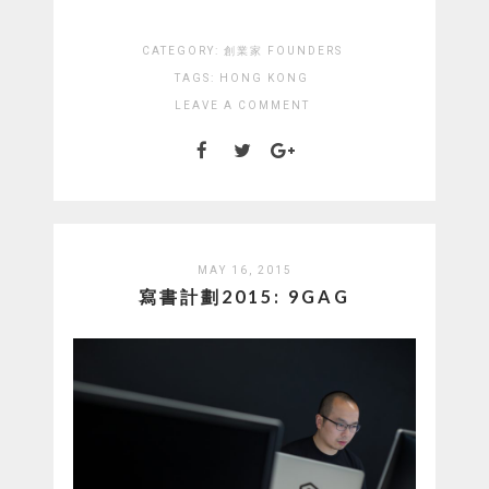
CATEGORY:
創業家 FOUNDERS
TAGS:
HONG KONG
LEAVE A COMMENT
MAY 16, 2015
寫書計劃2015: 9GAG