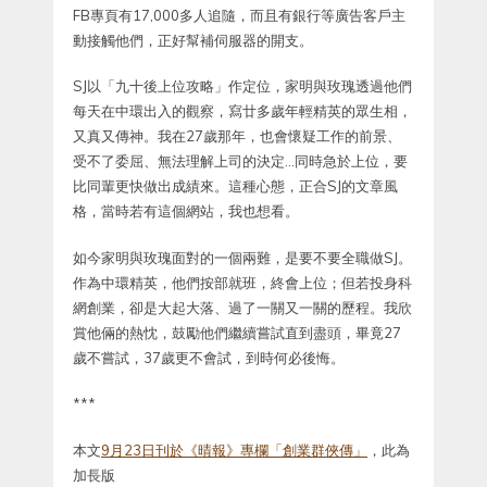
FB專頁有17,000多人追隨，而且有銀行等廣告客戶主
動接觸他們，正好幫補伺服器的開支。
SJ以「九十後上位攻略」作定位，家明與玫瑰透過他們
每天在中環出入的觀察，寫廿多歲年輕精英的眾生相，
又真又傳神。我在27歲那年，也會懷疑工作的前景、
受不了委屈、無法理解上司的決定…同時急於上位，要
比同輩更快做出成績來。這種心態，正合SJ的文章風
格，當時若有這個網站，我也想看。
如今家明與玫瑰面對的一個兩難，是要不要全職做SJ。
作為中環精英，他們按部就班，終會上位；但若投身科
網創業，卻是大起大落、過了一關又一關的歷程。我欣
賞他倆的熱忱，鼓勵他們繼續嘗試直到盡頭，畢竟27
歲不嘗試，37歲更不會試，到時何必後悔。
***
本文
9月23日刊於《晴報》專欄「創業群俠傳」
，此為
加長版