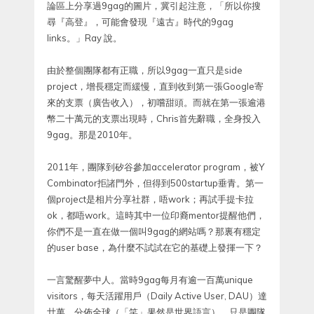
論區上分享過9gag的圖片，冀引起注意，「所以你搜
尋『高登』，可能會發現『遠古』時代的9gag
links。」Ray 說。
由於整個團隊都有正職，所以9gag一直只是side
project，增長穩定而緩慢，直到收到第一張Google寄
來的支票（廣告收入），初嚐甜頭。而就在第一張逾港
幣二十萬元的支票出現時，Chris首先辭職，全身投入
9gag。那是2010年。
2011年，團隊到矽谷參加accelerator program，被Y
Combinator拒諸門外，但得到500startup垂青。第一
個project是相片分享社群，唔work；再試手提卡拉
ok，都唔work。這時其中一位印裔mentor提醒他們，
你們不是一直在做一個叫9gag的網站嗎？那裏有穩定
的user base，為什麼不試試在它的基礎上發揮一下？
一言驚醒夢中人。當時9gag每月有逾一百萬unique
visitors，每天活躍用戶（Daily Active User, DAU）達
廿萬，分佈全球（「笑」果然是世界語言），只是團隊