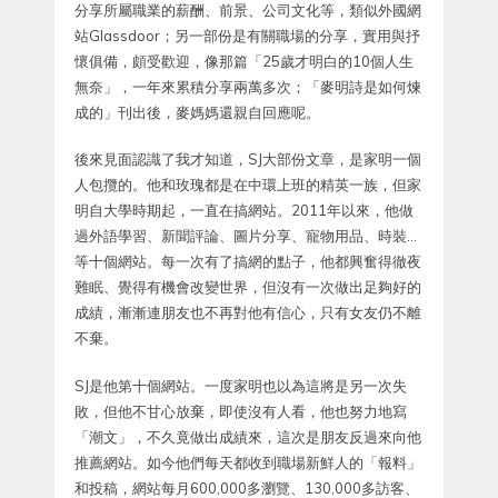
分享所屬職業的薪酬、前景、公司文化等，類似外國網
站Glassdoor；另一部份是有關職場的分享，實用與抒
懷俱備，頗受歡迎，像那篇「25歲才明白的10個人生
無奈」，一年來累積分享兩萬多次；「麥明詩是如何煉
成的」刊出後，麥媽媽還親自回應呢。
後來見面認識了我才知道，SJ大部份文章，是家明一個
人包攬的。他和玫瑰都是在中環上班的精英一族，但家
明自大學時期起，一直在搞網站。2011年以來，他做
過外語學習、新聞評論、圖片分享、寵物用品、時裝…
等十個網站。每一次有了搞網的點子，他都興奮得徹夜
難眠、覺得有機會改變世界，但沒有一次做出足夠好的
成績，漸漸連朋友也不再對他有信心，只有女友仍不離
不棄。
SJ是他第十個網站。一度家明也以為這將是另一次失
敗，但他不甘心放棄，即使沒有人看，他也努力地寫
「潮文」，不久竟做出成績來，這次是朋友反過來向他
推薦網站。如今他們每天都收到職場新鮮人的「報料」
和投稿，網站每月600,000多瀏覽、130,000多訪客、