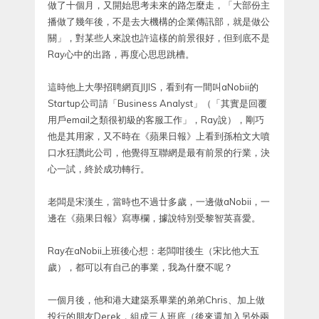
做了十個月，又開始思考未來的路怎麼走，「大部份主
播做了幾年後，不是去大機構的企業傳訊部，就是做公
關」，對某些人來說也許這樣的前景很好，但到底不是
Ray心中的出路，再度心思思跳槽。
這時他上大學招聘網頁JIJIS，看到有一間叫aNobii的
Startup公司請「Business Analyst」（「其實是回覆
用戶email之類很初級的客服工作」，Ray說），剛巧
他是其用家，又不時在《蘋果日報》上看到孫柏文大噴
口水狂讚此公司，他覺得互聯網是最有前景的行業，決
心一試，終於成功轉行。
老闆是宋漢生，當時也不過廿多歲，一邊做aNobii，一
邊在《蘋果日報》寫專欄，據說特別受黎智英喜愛。
Ray在aNobii上班後心想：老闆咁後生（宋比他大五
歲），都可以有自己的事業，我為什麼不呢？
一個月後，他和港大建築系畢業的弟弟Chris、加上做
投行的朋友Derek，組成三人班底（後來還加入另外兩