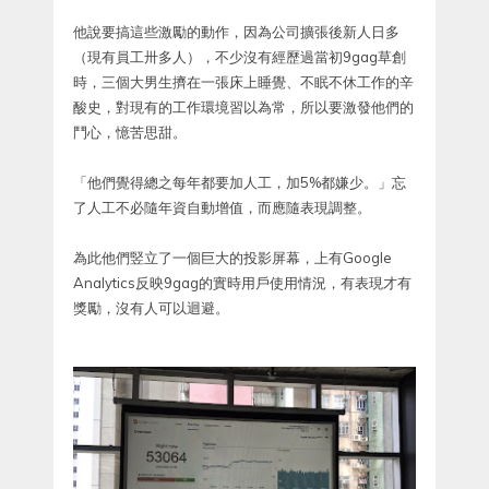
他說要搞這些激勵的動作，因為公司擴張後新人日多
（現有員工卅多人），不少沒有經歷過當初9gag草創
時，三個大男生擠在一張床上睡覺、不眠不休工作的辛
酸史，對現有的工作環境習以為常，所以要激發他們的
鬥心，憶苦思甜。
「他們覺得總之每年都要加人工，加5%都嫌少。」忘
了人工不必隨年資自動增值，而應隨表現調整。
為此他們竪立了一個巨大的投影屏幕，上有Google
Analytics反映9gag的實時用戶使用情況，有表現才有
獎勵，沒有人可以迴避。