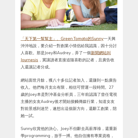
「天下第一幫幫主」、Green Tomato的Sunny
一天興
沖沖地說，要介紹一對創業小情侶給我認識，因十分討
人喜歡。那是Joey和Audrey，弄了一個
新聞網站叫
Journesis
，冀讓讀者直接追隨喜歡的記者，且廣告收
入還讓記者分成。
網站面世月餘，獲八十多位記者加入，還賺到一點廣告
收入。他們每月支出有限，相信可營運一段時間。27
歲的Joey本是對沖基金分析員，三年前認識了曾任電視
主播的女友Audrey後才開始接觸傳媒行業，知道女友
對前景感到迷茫，遂想出這個新方向，還辭工創業，陪
她一試。
Sunny欣賞他的決心。Joey不但辭去高薪厚祿，還重新
學programming，放手一搏。他自信擁有專業資格，