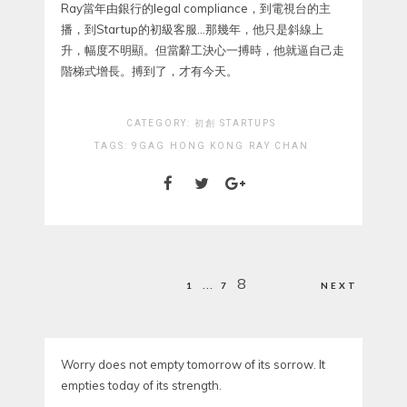
Ray當年由銀行的legal compliance，到電視台的主
播，到Startup的初級客服…那幾年，他只是斜線上
升，幅度不明顯。但當辭工決心一搏時，他就逼自己走
階梯式增長。搏到了，才有今天。
CATEGORY:
初創 STARTUPS
TAGS:
9GAG
HONG KONG
RAY CHAN
Posts
…
8
1
7
NEXT
pagination
Worry does not empty tomorrow of its sorrow. It
empties today of its strength.