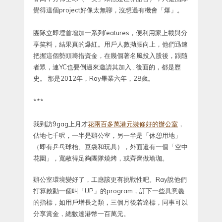
覺得這個project好像太無聊，沒想過有機會「爆」。
團隊立即埋首增加一系列features，便利用家上載與分
享笑料，結果真的爆紅。用戶人數拗腰向上，他們迅速
把握這個勢頭籌措資金，在幾個著名風投入股後，跟隨
者眾，連YC也要倒過來邀請其加入…後面的，都是歷
史。 那是2012年，Ray畢業六年，28歲。
***
我到訪9gag上月才
花兩百多萬港元裝修好的辦公室
，
佔地七千呎，一半是辦公室，另一半是「休憩用地」
（即有乒乓球枱、豆袋和玩具），外面還有一個「空中
花園」，寬敞得足夠團隊燒烤，或齊齊做瑜珈。
辦公室環境變好了，工應該更有挑戰性吧。Ray說他們
打算啟動一個叫「UP」的program，訂下一些具意義
的指標，如用戶增長之類，三個月後若達標，同事可以
分享賞金，總數達港幣一百萬元。