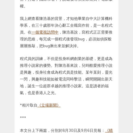
權。
我上網查看陳浩基的背景，才知他畢業自中大計算機科
學系，在三十歲那年決心辭工全職寫作前，是一名程式
員。在
一個電視訪問中
，陳浩基說，寫程式正正需要推
理的思維，每完成一個程式後發現bug，必須如偵探般
層層推敲，把bug揪出來並解決掉。
程式員的訓練，不但是投身科網創業的基礎，更是成為
推理小說家的優勢。對陳浩基來說，兒時酷愛推理小說
是興趣，投身社會成為程式員是技能。某年某刻，靈光
一閃，興趣和技能如被電流同時擊活，瞬間開闢出新天
地，誕生一位超群卓越的推理小說家。這是讀者的福
氣，也是香港人之光。
*相片取自
《立場新聞》
***
本文分上下兩篇，分別於8月30日及9月6日見報：
《晴