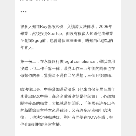
***
很多人知道Ray會考六優、入讀港大法律系，2006年
畢業，然後投身Startup。但沒有很多人知道他由畢業
至創辦9gag前，也曾是個渾渾噩噩、唔知自己想點的
年青人。
第一份工，在永隆銀行做legal compliance，學以致用
沒錯，但工作千篇一律，眼見工作三五年後的同事也在
做類似的事，驚覺這不是自己的理想，三個月後離職。
唸法律出身、中學參加過辯論隊（他來自保良局百周年
李兆忠紀念中學，商台名嘴黃潔慧是他師姐），心想相
關性較高的職業，大概就是新聞吧，「美國有許多出色
的新聞節目主持本來是律師，又有許多記者轉行唸法
律」，他決定轉職傳媒。剛巧有同學在NOW任職，把
他介紹到財經台當主播。