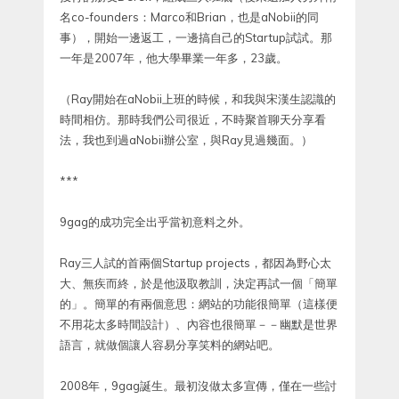
名co-founders：Marco和Brian，也是aNobii的同
事），開始一邊返工，一邊搞自己的Startup試試。那
一年是2007年，他大學畢業一年多，23歲。
（Ray開始在aNobii上班的時候，和我與宋漢生認識的
時間相仿。那時我們公司很近，不時聚首聊天分享看
法，我也到過aNobii辦公室，與Ray見過幾面。）
***
9gag的成功完全出乎當初意料之外。
Ray三人試的首兩個Startup projects，都因為野心太
大、無疾而終，於是他汲取教訓，決定再試一個「簡單
的」。簡單的有兩個意思：網站的功能很簡單（這樣便
不用花太多時間設計）、內容也很簡單－－幽默是世界
語言，就做個讓人容易分享笑料的網站吧。
2008年，9gag誕生。最初沒做太多宣傳，僅在一些討