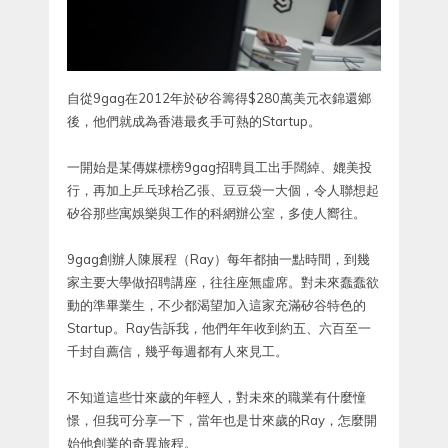
自從9gag在2012年於矽谷籌得$280萬美元衣錦還鄉
後，他們就成為香港最炙手可熱的Startup。
一開始是某傳媒標榜9gag招聘員工出手闊綽、媲美投
行，再加上乒乓球枱乙張、豆豆袋一大個，令人聯想起
矽谷那些寓娛樂與工作的科網辦公室，多使人嚮往。
9gag創辦人陳展程（Ray）每年都抽一點時間，到幾
家主要大學做招聘講座，往往座無虛席。對未來蠢蠢欲
動的準畢業生，不少都渴望加入這家充滿矽谷特色的
Startup。Ray告訴我，他們年年收到約五、六百至一
千封自薦信，幾乎每週都有人來見工。
不知道這些廿來歲的年輕人，對未來的職業有什麼憧
憬，但我可分享一下，當年也是廿來歲的Ray，怎麼開
始他創業的奇異旅程。