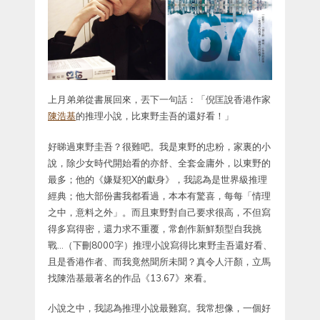
上月弟弟從書展回來，丟下一句話：「倪匡說香港作家
陳浩基
的推理小說，比東野圭吾的還好看！」
好睇過東野圭吾？很難吧。我是東野的忠粉，家裏的小
說，除少女時代開始看的亦舒、全套金庸外，以東野的
最多；他的《嫌疑犯X的獻身》，我認為是世界級推理
經典；他大部份書我都看過，本本有驚喜，每每「情理
之中，意料之外」。而且東野對自己要求很高，不但寫
得多寫得密，還力求不重覆，常創作新鮮類型自我挑
戰…（下刪8000字）推理小說寫得比東野圭吾還好看、
且是香港作者、而我竟然聞所未聞？真令人汗顏，立馬
找陳浩基最著名的作品《13.67》來看。
小說之中，我認為推理小說最難寫。我常想像，一個好