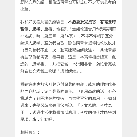
新聞充斥的話，相信這兩章也可以提出不少可供思考的
出路。
我和好友看此書的經驗是，
不必急於完成它，有需要時
暫停、思考、重看
。他看到「金錢較適合用作形容詞而
非名詞」時（第三章、第94頁），不得不停頓了五分
鐘深入思考。至於我自己，除首兩章掌握得比較快以外
（因為曾我不止一次，聽高建親自解說過），其他章節
有些部份都需要一看再看。這是一本寫得相當認真、嚴
謹的「思考書」，別把它當一本消閒書看，匆忙看完後
好在社交媒體上吹噓「成就解鎖」。
看到這裏也無法引起你對原著的興趣，或幫助理解此書
的內容的話，完全是我的責任。但套用高建的話，不必
嘗試先了解區塊鏈的技術、再去學習它的應用；不如倒
過來，先學習怎麼去用它再說。「人文為體、科技為
用」，透過生活作載體加以應用，科技的價值才能得到
呈現。來，行動吧。
相關舊文：