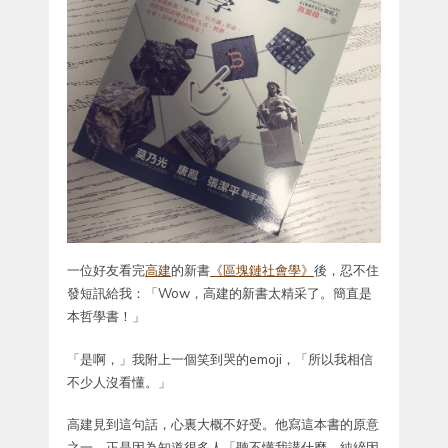
一位好友看完
高建
的新書
《區塊鏈社會學》
後，忍不住
發短訊給我：「Wow，高建的新書太精采了。簡直是
本哲學書！」
「是啊，」我附上一個笑到哭的emoji，「所以我相信
不少人沒看懂。」
高建見到這句話，心裏大概不好受。他寫這本書的原意
之一，正是因為知道很多人「聽不懂我講什麼，純綷因