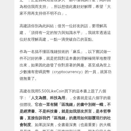
為相信我而支持」，所以想借此書好好解釋，希望「大
家不用再支持得不明不白」。
高建請你別為此糾結；借另一位好友的話，要理解高
建，「須得有一定的智力與知識水平」，我就常透過這
位好友理解高建，一點一滴突破自己的盲點。
作為一名搞不懂區塊鏈技術的「麻瓜」，以下嘗試做一
件不討好的事，就是把我對這本書的理解極簡單地整理
出來，如果因此啟發了你對原著的興趣、甚至成為世上
少數擁有密碼貨幣（cryptocurrency）的一員，就算功
德無量了。
高建在我用5,500LikeCoin買下的這本書上題了八個
字：「
人文為體、科技為用
」，全書就是這八個字的最
佳體現。
它在一眾有關「區塊鏈」的書中別樹一幟，不
是經濟書、不是科技書，就是如我朋友所言，是本哲學
書，直接告訴我們「區塊鏈」的應用如何顛覆現行的社
會制度
。如果說深奧，全書最深奧（也最重要）的大概