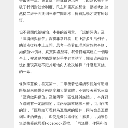
是最後一章、第五章「區塊鏈與治理」，因為它完全突
破了我們對社會制度、民主和國家的想像，讀者就如忽
然從二維平面跳到三維空間那樣，得費點勁才能有所領
悟。
但不要因此被嚇怕。本書的首兩章、「誤解詞典」及
「區塊鏈與信任」寫得非常好看，用上許多生活例子，
助讀者從根本上反問、思考一些看似理所當然的事物，
如價值vs價格、真實與虛擬等。我曾目睹高建在一個場
合上，被激動的聽眾揚起手中鈔票詰問，閱讀這兩章時
恍如重現高建不厭其煩地向人孜孜解釋「什麼是真錢」
的一幕。
像剝洋蒽般，看完第一、二章後若想繼續學習如何透過
區塊鏈來顛覆金融制度和大眾媒體，不妨接著看第三章
「區塊鏈與價值」及第四章「區塊鏈與媒體」。本身對
互聯網有一定認識的，這兩章讀來應該不難，引用作者
的話，「區塊鏈可理解為互聯網的延伸，同時也是互聯
網糾正的機會」。即使是像我這樣的「麻瓜」，如果你
無法接受或忍受Facebook霸權、「同溫層」作惡和假