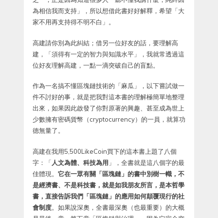
為相信我而支持」，所以想借此書好好解釋，希望「大
家不用再支持得不明不白」。
高建請你別為此糾結；借另一位好友的話，要理解高
建，「須得有一定的智力與知識水平」，我就常透過這
位好友理解高建，一點一滴突破自己的盲點。
作為一名搞不懂區塊鏈技術的「麻瓜」，以下嘗試做一
件不討好的事，就是把我對這本書的理解極簡單地整理
出來，如果因此啟發了你對原著的興趣、甚至成為世上
少數擁有密碼貨幣（cryptocurrency）的一員，就算功
德無量了。
高建在我用5,500LikeCoin買下的這本書上題了八個
字：「
人文為體、科技為用
」，全書就是這八個字的最
佳體現。
它在一眾有關「區塊鏈」的書中別樹一幟，不
是經濟書、不是科技書，就是如我朋友所言，是本哲學
書，直接告訴我們「區塊鏈」的應用如何顛覆現行的社
會制度
。如果說深奧，全書最深奧（也最重要）的大概