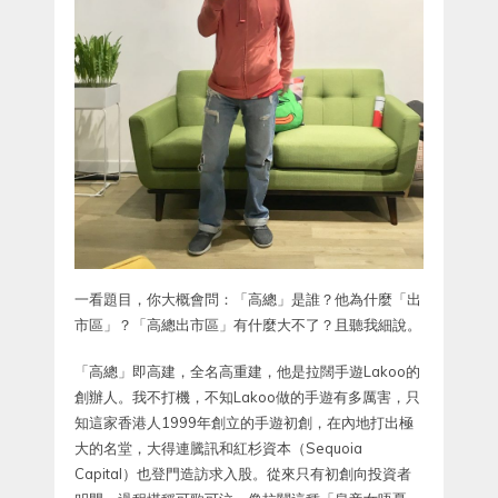
一看題目，你大概會問：「高總」是誰？他為什麼「出
市區」？「高總出市區」有什麼大不了？且聽我細說。
「高總」即高建，全名高重建，他是拉闊手遊Lakoo的
創辦人。我不打機，不知Lakoo做的手遊有多厲害，只
知這家香港人1999年創立的手遊初創，在內地打出極
大的名堂，大得連騰訊和紅杉資本（Sequoia
Capital）也登門造訪求入股。從來只有初創向投資者