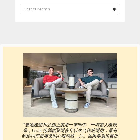
Archives
"要喺媒體和公關上製造一擊即中、一鳴驚人嘅效
果，Leona係我創業咁多年以來合作咗咁耐，最有
經驗同埋最專業貼心服務嘅一位。如果要為項目提