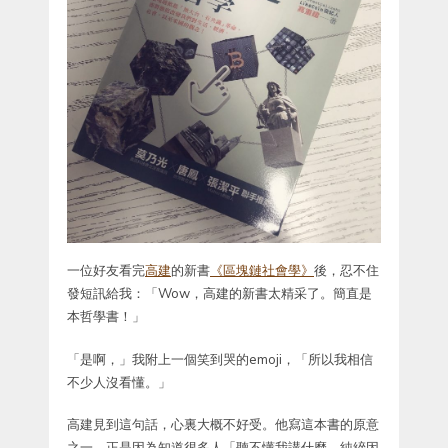
一位好友看完
高建
的新書
《區塊鏈社會學》
後，忍不住
發短訊給我：「Wow，高建的新書太精采了。簡直是
本哲學書！」
「是啊，」我附上一個笑到哭的emoji，「所以我相信
不少人沒看懂。」
高建見到這句話，心裏大概不好受。他寫這本書的原意
之一，正是因為知道很多人「聽不懂我講什麼，純綷因