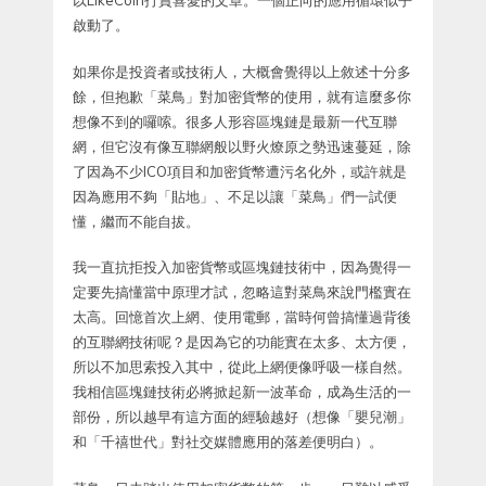
以LikeCoin打賞喜愛的文章。一個正向的應用循環似乎
啟動了。
如果你是投資者或技術人，大概會覺得以上敘述十分多
餘，但抱歉「菜鳥」對加密貨幣的使用，就有這麼多你
想像不到的囉嗦。很多人形容區塊鏈是最新一代互聯
網，但它沒有像互聯網般以野火燎原之勢迅速蔓延，除
了因為不少ICO項目和加密貨幣遭污名化外，或許就是
因為應用不夠「貼地」、不足以讓「菜鳥」們一試便
懂，繼而不能自拔。
我一直抗拒投入加密貨幣或區塊鏈技術中，因為覺得一
定要先搞懂當中原理才試，忽略這對菜鳥來說門檻實在
太高。回憶首次上網、使用電郵，當時何曾搞懂過背後
的互聯網技術呢？是因為它的功能實在太多、太方便，
所以不加思索投入其中，從此上網便像呼吸一樣自然。
我相信區塊鏈技術必將掀起新一波革命，成為生活的一
部份，所以越早有這方面的經驗越好（想像「嬰兒潮」
和「千禧世代」對社交媒體應用的落差便明白）。