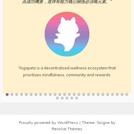
高成功機會，選擇有能力嘅公關係必須嘅元素。"
Yogapetz is a decentralised wellness ecosystem that
prioritizes mindfulness, community and rewards.
Proudly powered by WordPress
|
Theme: Soigne by
Revolve Themes