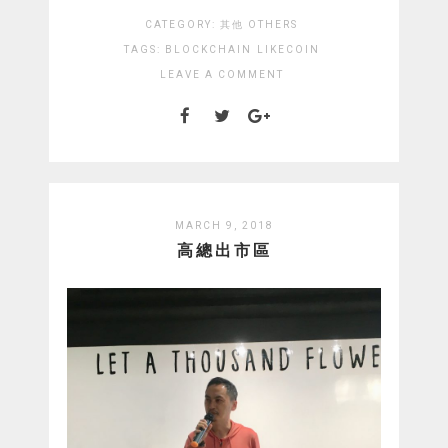
CATEGORY:
其他 OTHERS
TAGS:
BLOCKCHAIN
LIKECOIN
LEAVE A COMMENT
MARCH 9, 2018
高總出市區