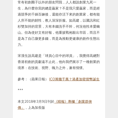
常有初創圈子以外的朋友問我，人人都說創業九死一
生，為什麼你寫的總是贏家？不是我只愛贏家，而是經
過競爭的千錘百鍊後，還能存活下來的創業家，都有能
人所不能的韌性，教人深深折服。如高建，以騰訊和紅
杉雙加持的背景，大有本錢洗手不幹，何況他性本愛幽
山。但為使好文有好報，他重披戰袍殺出市區，而且不
是為了自己賺更多錢，而是為推動更健康的創作生態出
力。
宋漢生說高建是「球員心目中的球員」，我覺得高總對
香港初創的貢獻遠不止此，他向我們展示了一種創業的
境界：在技術、視野、魄力之外，兼有情懷。
參考：（蘋果日報）
ICO籌幾千萬？港產加密貨幣誕生
***
本文2018年3月9日刊於
《晴報》專欄「創業群俠
傳」
，上為加長版