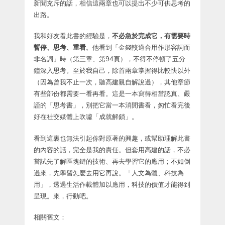
新聞充斥的話，相信這兩章也可以提出不少可供思考的
出路。
我和好友看此書的經驗是，
不必急於完成它，有需要時
暫停、思考、重看
。他看到「金錢較適合用作形容詞而
非名詞」時（第三章、第94頁），不得不停頓了五分
鐘深入思考。至於我自己，除首兩章掌握得比較快以外
（因為曾我不止一次，聽高建親自解說過），其他章節
有些部份都需要一看再看。這是一本寫得相當認真、嚴
謹的「思考書」，別把它當一本消閒書看，匆忙看完後
好在社交媒體上吹噓「成就解鎖」。
看到這裏也無法引起你對原著的興趣，或幫助理解此書
的內容的話，完全是我的責任。但套用高建的話，不必
嘗試先了解區塊鏈的技術、再去學習它的應用；不如倒
過來，先學習怎麼去用它再說。「人文為體、科技為
用」，透過生活作載體加以應用，科技的價值才能得到
呈現。來，行動吧。
相關舊文：