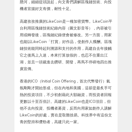
懸河，細細從頭說起，向文青們講解區塊鏈技術、向投
機者宣揚好文有價，耐性十足。
高建孜孜推廣的LikeCoin是一種加密貨幣。LikeCoin平
台利用區塊鏈技術紀錄內容（圖文影音等），內容被引
用或轉發後，區塊鏈紀錄便會被修改。另一方面，用家
也能以LikeCoin「打賞」好作品，使創作人獲酬。區塊
鏈技術能同時起到溯源和支付的作用，高建自去年接觸
它之後馬上入迷，本來打算放假的，也忍不住重出江
湖，並且一頭裁進去鑽研、開發，再馬不停碲地四出推
廣宣傳。
香港的ICO（Initial Coin Offering，首次代幣發行）氣
氛剛剛才開始形成，但在內地和美國，這卻是最炙手可
熱的投資項目，不少初創藉此大額融資，而投資者回報
更數以十至百倍計。高建的LikeCoin也是ICO項目，但
他不去向投資、投機者募資，反而向用家如創作人講解
LikeCoin的好處，實在是取難捨易。科技界中有這份文
青的堅持和儍勁者，高建只此一家。