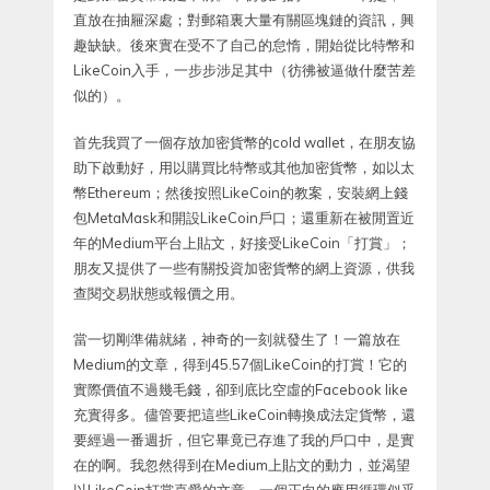
直放在抽屜深處；對郵箱裏大量有關區塊鏈的資訊，興
趣缺缺。後來實在受不了自己的怠惰，開始從比特幣和
LikeCoin入手，一步步涉足其中（彷彿被逼做什麼苦差
似的）。
首先我買了一個存放加密貨幣的cold wallet，在朋友協
助下啟動好，用以購買比特幣或其他加密貨幣，如以太
幣Ethereum；然後按照LikeCoin的教案，安裝網上錢
包MetaMask和開設LikeCoin戶口；還重新在被閒置近
年的Medium平台上貼文，好接受LikeCoin「打賞」；
朋友又提供了一些有關投資加密貨幣的網上資源，供我
查閱交易狀態或報價之用。
當一切剛準備就緒，神奇的一刻就發生了！一篇放在
Medium的文章，得到45.57個LikeCoin的打賞！它的
實際價值不過幾毛錢，卻到底比空虛的Facebook like
充實得多。儘管要把這些LikeCoin轉換成法定貨幣，還
要經過一番週折，但它畢竟已存進了我的戶口中，是實
在的啊。我忽然得到在Medium上貼文的動力，並渴望