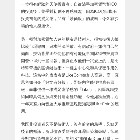
一位很有經驗的天使投資者，自從沾手加密貨幣和ICO
的投資後，幾乎對初創不再感興趣，因為ICO項目既有
投資初創的滿足感，又有「炒仙股」的波幅，令久戰沙
場的他大感痛快。
另一種對加密貨幣入迷的朋友是技術人。須知技術人都
比較市場導向、追求開源開放、有信政府不如信自己的
傾向，技術背景固然使他們有可能從早期比特幣投資或
開發中得到一些回報，但真正令他們一試愛上的，是比
特幣背後的區塊鏈技術：一種去中心化和具保密作用的
科技。這當中的表表者是LikeCoin始創人高建。高一直
思考如何令「好文有好報」，即好內容能獲得應有回
報，而非僅僅一堆滿足虛榮感的「Like」，因區塊鏈技
術同時具備溯源與支付這兩種功能，令他如獲至寶，近
一年來努力向普羅大眾推廣區塊鏈知識和LikeCoin的應
用。
我既非投資者又不是技術人，沒有前者的慾望，又缺乏
後者的知識，所以儘管受到許多耳濡目染和鼓勵，卻總
是對加密貨幣裹足不前。年初收到的LikeCoin利是，一