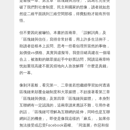
是最後一章、第五章「區塊鏈與治理」，因為它完全突
破了我們對社會制度、民主和國家的想像，讀者就如忽
然從二維平面跳到三維空間那樣，得費點勁才能有所領
悟。
但不要因此被嚇怕。本書的首兩章、「誤解詞典」及
「區塊鏈與信任」寫得非常好看，用上許多生活例子，
助讀者從根本上反問、思考一些看似理所當然的事物，
如價值vs價格、真實與虛擬等。我曾目睹高建在一個場
合上，被激動的聽眾揚起手中鈔票詰問，閱讀這兩章時
恍如重現高建不厭其煩地向人孜孜解釋「什麼是真錢」
的一幕。
像剝洋蒽般，看完第一、二章後若想繼續學習如何透過
區塊鏈來顛覆金融制度和大眾媒體，不妨接著看第三章
「區塊鏈與價值」及第四章「區塊鏈與媒體」。本身對
互聯網有一定認識的，這兩章讀來應該不難，引用作者
的話，「區塊鏈可理解為互聯網的延伸，同時也是互聯
網糾正的機會」。即使是像我這樣的「麻瓜」，如果你
無法接受或忍受Facebook霸權、「同溫層」作惡和假