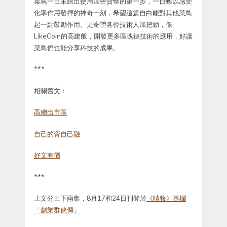
菜鳥一日未踏出使用加密貨幣的第一步，一日難以感受
化學作用發揮的神奇一刻，希望這篇自白能對其他菜鳥
起一點鼓勵作用。更寄望各位技術人加把勁，像
LikeCoin的高建般，開發更多區塊鏈技術的應用，好讓
菜鳥們也能分享科技的成果。
***
相關舊文：
高總出市區
自己的資自己融
好文有價
***
上文分上下兩集，8月17和24日刊登於
《晴報》專欄
「創業群俠傳」