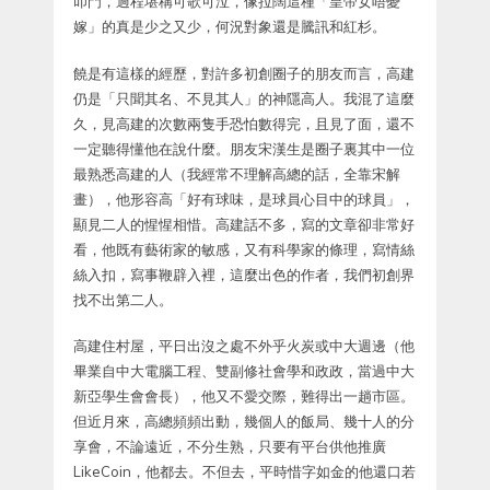
叩門，過程堪稱可歌可泣，像拉闊這種「皇帝女唔憂
嫁」的真是少之又少，何況對象還是騰訊和紅杉。
饒是有這樣的經歷，對許多初創圈子的朋友而言，高建
仍是「只聞其名、不見其人」的神隱高人。我混了這麼
久，見高建的次數兩隻手恐怕數得完，且見了面，還不
一定聽得懂他在說什麼。朋友宋漢生是圈子裏其中一位
最熟悉高建的人（我經常不理解高總的話，全靠宋解
畫），他形容高「好有球味，是球員心目中的球員」，
顯見二人的惺惺相惜。高建話不多，寫的文章卻非常好
看，他既有藝術家的敏感，又有科學家的條理，寫情絲
絲入扣，寫事
鞭辟入裡，這麼出色的作者，我們初創界
找不出第二人。
高建住村屋，平日出沒之處不外乎火炭或中大週邊（他
畢業自中大電腦工程、雙副修社會學和政政，當過中大
新亞學生會會長），他又不愛交際，難得出一趟市區。
但近月來，高總頻頻出動，幾個人的飯局、幾十人的分
享會，不論遠近，不分生熟，只要有平台供他推廣
LikeCoin，他都去。不但去，平時惜字如金的他還口若