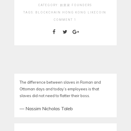
CATEGORY:
創業家 FOUNDERS
TAGS:
BLOCKCHAIN
HONG KONG
LIKECOIN
COMMENT 1
The difference between slaves in Roman and
Ottoman days and today’s employees is that
slaves did not need to flatter their boss.
—
Nassim Nicholas Taleb