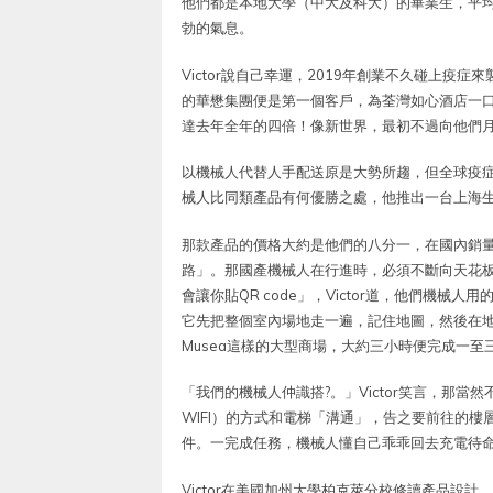
他們都是本地大學（中大及科大）的畢業生，平均
勃的氣息。
Victor說自己幸運，2019年創業不久碰上疫
的華懋集團便是第一個客戶，為荃灣如心酒店一口氣訂
達去年全年的四倍！像新世界，最初不過向他們
以機械人代替人手配送原是大勢所趨，但全球疫症爆
械人比同類產品有何優勝之處，他推出一台上海
那款產品的價格大約是他們的八分一，在國內銷
路」。那國產機械人在行進時，必須不斷向天花
會讓你貼QR code」，Victor道，他們機
它先把整個室內場地走一遍，記住地圖，然後在地
Musea這樣的大型商場，大約三小時便完成一至三樓
「我們的機械人仲識搭?。」Victor笑言，那
WIFI）的方式和電梯「溝通」，告之要前往的
件。一完成任務，機械人懂自己乖乖回去充電待
Victor在美國加州大學柏克萊分校修讀產品設