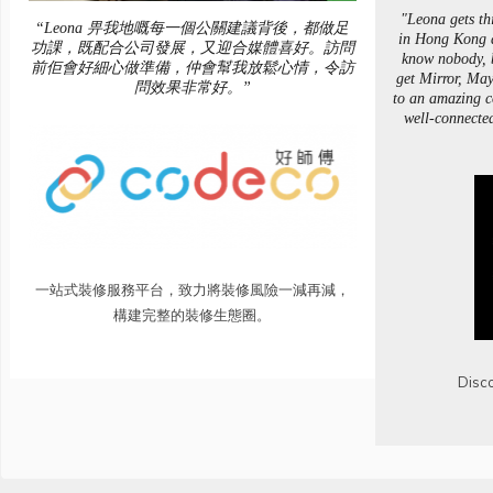
"Leona gets th
“Leona 畀我地嘅每一個公關建議背後，都做足
in Hong Kong 
功課，既配合公司發展，又迎合媒體喜好。訪問
know nobody, 
前佢會好細心做準備，仲會幫我放鬆心情，令訪
get Mirror, May
問效果非常好。”
to an amazing co
well-connecte
一站式裝修服務平台，致力將裝修風險一減再減，
構建完整的裝修生態圈。
Disco