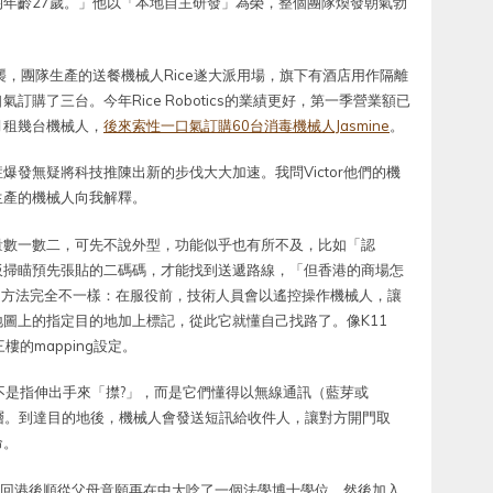
年齡27歲。」他以「本地自主研發」為榮，整個團隊煥發朝氣勃
症來襲，團隊生產的送餐機械人Rice遂大派用場，旗下有酒店用作隔離
購了三台。今年Rice Robotics的業績更好，第一季營業額已
月租幾台機械人，
後來索性一口氣訂購60台消毒機械人Jasmine
。
發無疑將科技推陳出新的步伐大大加速。我問Victor他們的機
生產的機械人向我解釋。
量數一數二，可先不說外型，功能似乎也有所不及，比如「認
板掃瞄預先張貼的二碼碼，才能找到送遞路線，「但香港的商場怎
械人用的方法完全不一樣：在服役前，技術人員會以遙控操作機械人，讓
圖上的指定目的地加上標記，從此它就懂自己找路了。像K11
的mapping設定。
當然不是指伸出手來「㩒?」，而是它們懂得以無線通訊（藍芽或
樓層。到達目的地後，機械人會發送短訊給收件人，讓對方開門取
命。
計，回港後順從父母意願再在中大唸了一個法學博士學位，然後加入