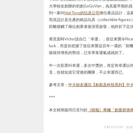
大學校友創辦的初創GoGoVan，為其最早期的員工
到一家叫
Hot Toys的玩具公司
擔任產品設計，這家
而其設計及生產的精品玩具（collectible fi
距離接觸了兩位創業者後深受啟發，他終於下定
甫見面時Victor說自己「幸運」，疫症來襲令Rice
luck，而是你把握了疫症來襲這百年一遇的「
能保持增長的勢頭，已非單靠運氣成就的了。
中一次彩票叫幸運，多次中獎的，肯定有幸運以
見，你就知道它背後的團隊，不止幸運而已。
參考文章：
中大校友通訊【創新及科技系列】中大法
***
本文精簡版同日見刊於
《晴報》專欄「創業群俠
CATEGORY:
初創