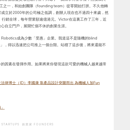
之一，和始創團隊（founding team）從零開始打拼。不久他轉
成立於2000年的公司極之低調，創辦人現在也不過四十來歲，然
gures）行銷全球，每年營業額逾億港元。Victor在這裏工作了三年，近
決心自立門戶，展開忙個不休的創業生涯。
 Robotics成為少數「受惠」企業。我道這不是隨機的blind
契機」，得以迅速把公司推上一個台階。站穩了這步後，將來還能不
外的因素在發揮作用。如果將來你發現這款可愛的機械人越來越常
律博士（JD）李國康 靠產品設計突圍而出 為機械人加Fun
傳」
 STARTUPS
創業家 FOUNDERS