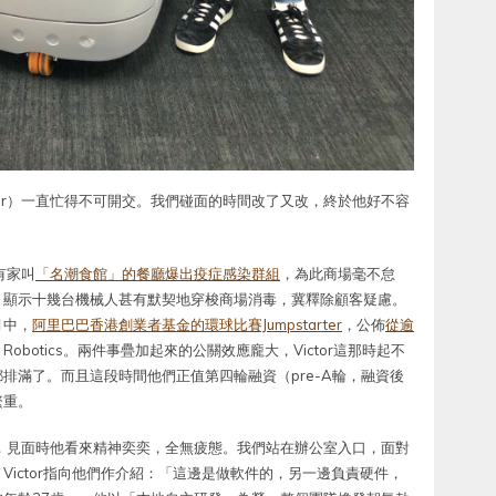
Victor）一直忙得不可開交。我們碰面的時間改了又改，終於他好不容
有家叫
「名潮食館」的餐廳爆出疫症感染群組
，為此商場毫不怠
，顯示十幾台機械人甚有默契地穿梭商場消毒，冀釋除顧客疑慮。
月中，
阿里巴巴香港創業者基金的環球比賽Jumpstarter
，公佈
從逾
 Robotics。兩件事疊加起來的公關效應龐大，Victor這那時起不
排滿了。而且這段時間他們正值第四輪融資（pre-A輪，融資後
繁重。
的年華，見面時他看來精神奕奕，全無疲態。我們站在辦公室入口，面對
ictor指向他們作介紹：「這邊是做軟件的，另一邊負責硬件，