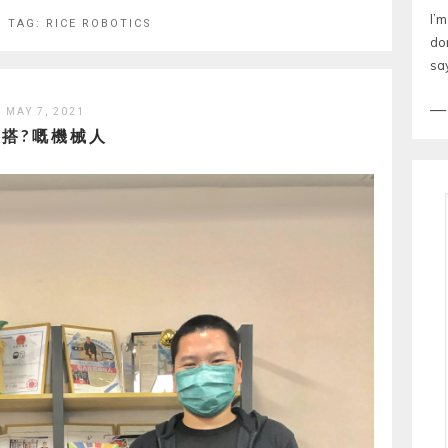
I’m
G TAG:
RICE ROBOTICS
do
sa
MAY 7, 2021
識搭?嘅機械人