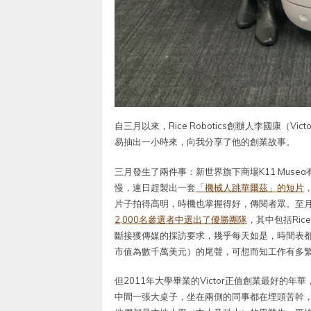
自三月以來，Rice Robotics創辦人李國康（
易抽出一小時來，向我分享了他的創業故事。
三月發生了兩件事：新世界旗下商場K11 Musea
慢，連日趕製出一套
「機械人跳華爾茲」的短片
片子拍得高明，時機也掌握得好，傳閱者眾。至
2,000名參選者中選出了優勝團隊
，其中包括Rice
斷接獲傳媒的採訪要求，幾乎每天如是，時間表都
市值為數千萬美元）的尾聲，可想而知工作有多
但2011年大學畢業的Victor正值創業最好
中間一張大桌子，坐在兩側的同事都在埋頭苦幹，V