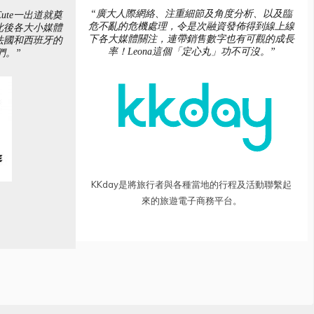
“廣大人際網絡、注重細節及角度分析、以及臨
ute一出道就奠
危不亂的危機處理，令是次融資發佈得到線上線
此後各大小媒體
下各大媒體關注，連帶銷售數字也有可觀的成長
法國和西班牙的
率！Leona這個「定心丸」功不可沒。”
們。”
KKday是將旅行者與各種當地的行程及活動聯繫起
來的旅遊電子商務平台。
。