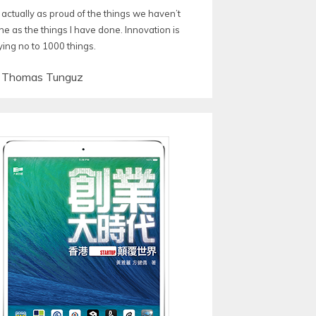
 actually as proud of the things we haven’t
ne as the things I have done. Innovation is
ying no to 1000 things.
—
Thomas Tunguz