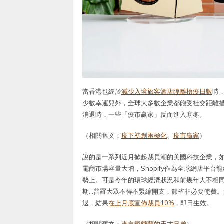
當香港也終於
減少入境旅客酒店隔離檢疫日數
時
少數幸運兒外，全球大多數企業都飽受社交距離
消退時，一些「疫市贏家」反而進入寒冬。
（相關舊文：
疫下初創兩極化
、
疫市贏家
）
說的是一系列近月掀起裁員潮的美國科技企業，如S
電商市場容量大增，Shopify作為全球網店平
勢上。可是今年的環球經濟狀況和前幾年大不相
期…普羅大眾不得不緊縮開支，節省非必要使費。連
退，結果
在上月底宣佈裁員10%
，即日生效。