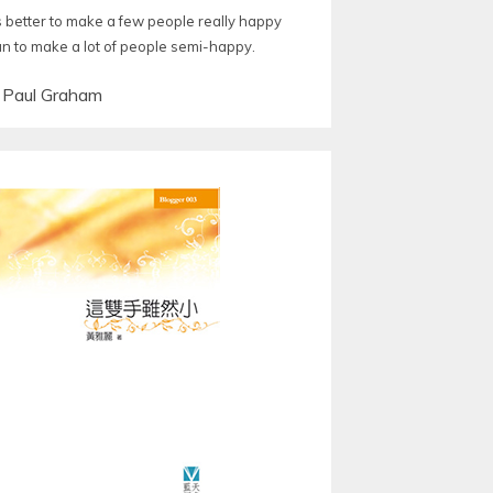
is better to make a few people really happy
an to make a lot of people semi-happy.
—
Paul Graham