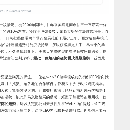
單說一說情況。從2000年開始，廿年來美國電商市佔率一直沿著一條
0年的逾10%左右。疫症全球爆發後，電商市場發生爆炸式增長，直
度，一口氣把整個電商市場的發展推前了最少三年。面對這種井噴式
樂觀地估計這種趨勢將於疫後持續，所以積極擴充人手，為未來的業
一現，不久便掉頭向下。美國人的購物習慣並沒有被扭轉過來，疫
輸，承認當初誤判形勢，
錯把一個短期的趨勢看成長期趨勢
，並因此
是生與死的押注。一位在web2.0做得很成功的初創CEO曾向我
是每月「找數」給各地的合作夥伴，都花去不少行政和時間成本。
間人後，驚覺效率大增、行政費用銳減，體驗到前所未有的暢快！
轉的趨勢，以此作為業務發展的參考，經歷了加密幣的應用後，他
逆轉的趨勢
，所以決定把公司業務押注在Web3.0的冒起，並在幾
密幣市場正處寒冬，這位CEO內心想必受盡煎熬。但相信只要有