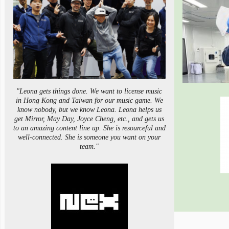
"Leona gets things done. We want to license music
in Hong Kong and Taiwan for our music game. We
know nobody, but we know Leona. Leona helps us
get Mirror, May Day, Joyce Cheng, etc., and gets us
to an amazing content line up. She is resourceful and
well-connected. She is someone you want on your
team."