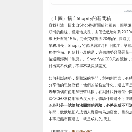
（上圖）摘自Shopify的新聞稿
容我引述一幅來自Shopify新聞稿的圖表，簡
順滑的曲線，穩定地成長，由個位數增加到202
線上升至逾15%，完全突破過去20年的生長速
業務增長，Shopify的管理層當時押下賭注，
務作準備。但始料不及的是，這個趨勢只屬曇花
後還回歸到「常態」。Shopify的CEO只好認
付出高昂代價，不得不裁員減開支。
如何判斷趨勢，是艱深的學問，對初創而言，有時更
分享他的思路歷程：他們的業務全球化，過去單
幾年前偶而使用加密幣結帳，在剔除銀行這個中
這位CEO常從用家角度入手，體驗什麼是不可逆
認為
那是一試便無法回頭的經驗，必將造成不可
年間，默默地把八成個人資產轉為加密幣。目前加
本事把熊市捱過去，就是成功的押注。
（相關舊文：
銀行的恐懼
）