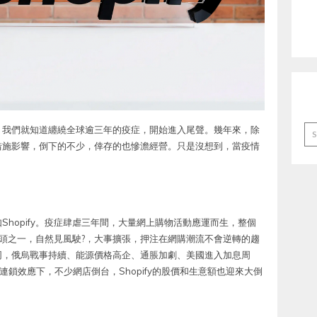
Ar
，我們就知道纏繞全球逾三年的疫症，開始進入尾聲。幾年來，除
措施影響，倒下的不少，倖存的也慘澹經營。只是沒想到，當疫情
hopify。疫症肆虐三年間，大量網上購物活動應運而生，整個
台龍頭之一，自然見風駛?，大事擴張，押注在網購潮流不會逆轉的趨
同，俄烏戰事持續、能源價格高企、通脹加劇、美國進入加息周
鎖效應下，不少網店倒台，Shopify的股價和生意額也迎來大倒