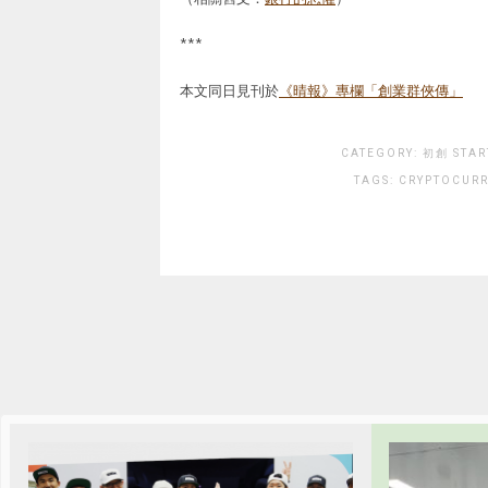
***
本文同日見刊於
《晴報》專欄「創業群俠傳」
CATEGORY:
初創 STAR
TAGS:
CRYPTOCUR