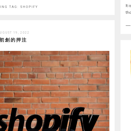
It 
ING TAG:
SHOPIFY
th
UGUST 19, 2022
初創的押注