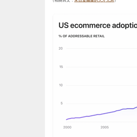
（相關舊文：
來自愛爾蘭的天才兄弟
）