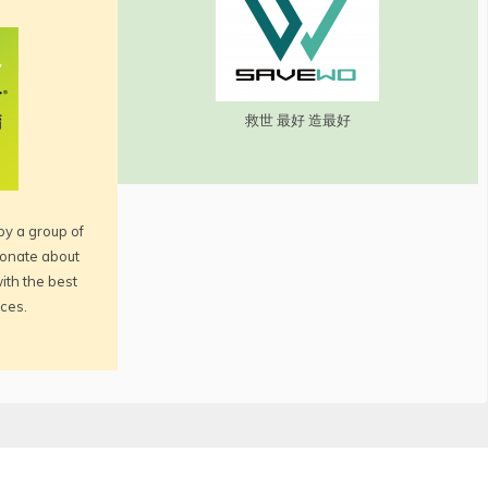
救世 最好 造最好
by a group of
onate about
ith the best
rces.