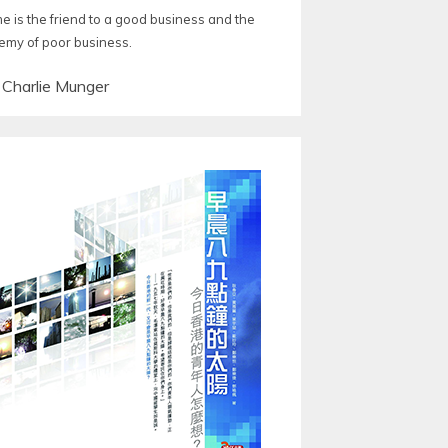
me is the friend to a good business and the
emy of poor business.
—
Charlie Munger