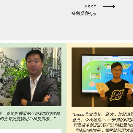
NEXT
特朗普整App
NEXT
POST:
業，善於與香港的金融和財經媒體
"Leona非常專業、高效，善於
們更有效接觸用戶和投資者。”
意見。今次經過Leona安排的6
刊登後令我們的客戶訪問數量增
額都倍數增長，我對於訪問效果