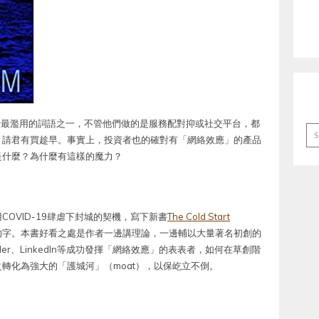
創在融資時最濫用的詞語之一，不管他們做的是服務配對抑或社交平台，都
Ar
，請君有買趁早。事實上，投資者也的確對有「網絡效應」的產品
是什麼？為什麼有這樣的魔力？
利用COVID-19肆虐下封城的契機，寫下新書
The Cold Start
的字。本書好看之處是作者一邊講理論，一邊輔以大量著名初創的
nder、LinkedIn等成功發揮「網絡效應」的表表者，如何在草創階
轉化為強大的「護城河」（moat），以保屹立不倒。