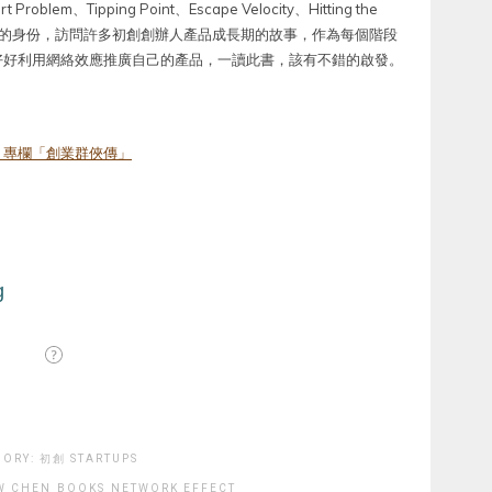
lem、Tipping Point、Escape Velocity、Hitting the
己投資人的身份，訪問許多初創創辦人產品成長期的故事，作為每個階段
好好利用網絡效應推廣自己的產品，一讀此書，該有不錯的啟發。
》專欄「創業群俠傳」
GORY:
初創 STARTUPS
W CHEN
BOOKS
NETWORK EFFECT