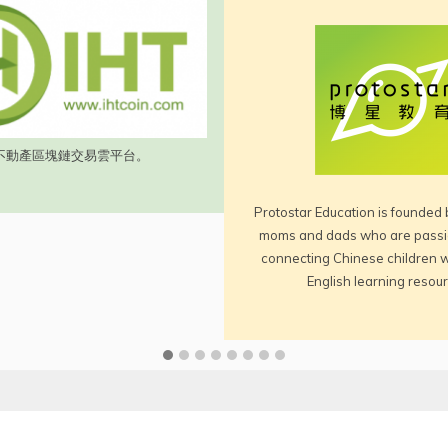
不動產區塊鏈交易雲平台。
Protostar Education is founded 
moms and dads who are passi
connecting Chinese children w
English learning resou