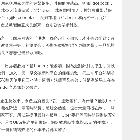
家與用家之間的連繫越多、其價值便越高。例如Facebook，
越令人流連忘返；又如Uber，越多司機加入，越能提供即時服
如Facebook）、配對市場（如Uber）和內容平台（如
揮，產品就能極速成長起來，否則就會舉步維艱。
產品之一，因為兩邊的「供應」都必須十分相似，才能有效配對：首
、教育水平等，都得脗合，否則怎麼配對呢？更難的是，一旦配對
成長？想想也覺得頭痛吧。
對，出席者必須下載Tinder才能參加。因為派對針對大學生，所以
他們一加入，便一舉突破網約平台的種種挑戰，馬上令平台熱鬧起
達95%每天使用它三小時！這個方法簡單又有效，於是團隊馬上在各
nder普及如野火燎原。
會產生反效果，令產品的增長下跌，達致飽和。為什麼？他以Uber
司機在附近、等候時間長，體驗必然差；但當大量司機在線，一開
用家不爽。所以為提供最好的服務，Uber要把等候時間調到約五分
只要Uber把這平衡做好，網絡效應就能成為Uber的護城河，
立一個有網絡效應的召車平台都太難了。