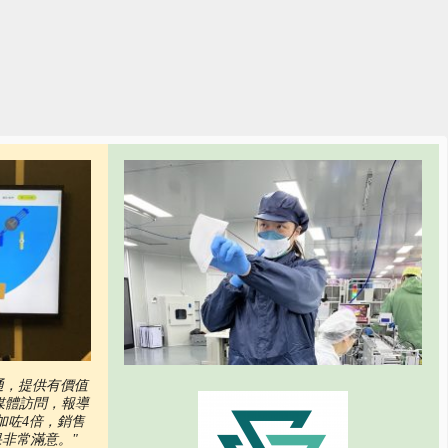
溝通，提供有價值
間媒體訪問，報導
加咗4倍，銷售
非常滿意。"