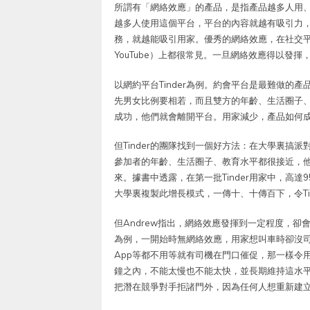
所謂有「網絡效應」的產品，是指產品越多人用、用
越多人使用這個平台，平台的內容就越有吸引力，
務，就越能吸引用家。優秀的網絡效應，在社交平台（
YouTube）上都很常見。一旦網絡效應得以發
以網約平台Tinder為例。約會平台是最難做的
先男女比例要相若，而且雙方的年齡、生活圈子
成功，他們就會離開平台。用家減少，產品如何
但Tinder的團隊找到一個好方法：在大學裏搞派
參加者的年齡、生活圈子、教育水平都很接近，
來。據書中透露，在第一批Tinder用家中，高
大學裏複製此增長模式，一傳十、十傳百下，令Ti
但Andrew指出，網絡效應發揮到一定程度，卻
為例，一開始時無網絡效應，用家想叫車時卻沒
App等都不用等就有司機在門口催促，那一樣令
鐘之內，不能太慢也不能太快，並長期維持這水平。
把潛在競爭對手拒諸門外，因為任何人想重新建