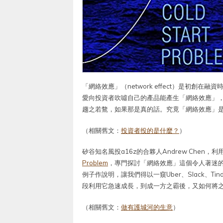
「網絡效應」（network effect）是初
愛向投資者吹噓自己的產品能產生「網絡效應」
趨之若鶩，如果那是真的話。究竟「網絡效應」
（相關舊文：
投資者投的是什麼？
）
矽谷知名風投a16z的合夥人Andrew Chen，
Problem
，專門探討「網絡效應」這個令人著迷
例子作說明，讓我們得以一窺Uber、Slack、Ti
段利用它急速成長，到成一方之霸後，又如何將之
（相關舊文：
做有護城河的生意
）