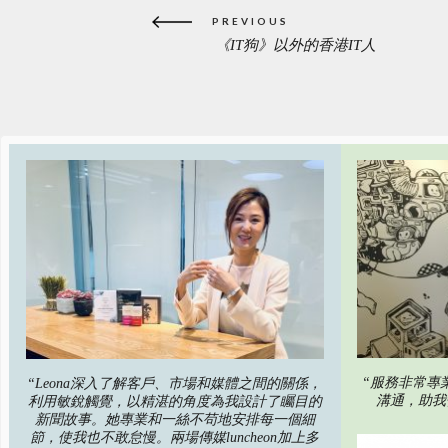
Post
PREVIOUS
navigation
《IT狗》以外的香港IT人
PREVIOUS
POST:
“服務非常專
“Leona深入了解客戶、市場和媒體之間的關係，
溝通，助我
利用敏銳觸覺，以精湛的角度為我設計了矚目的
新聞故事。她專業和一絲不苟地安排每一個細
節，使我也不敢怠慢。兩場傳媒luncheon加上多