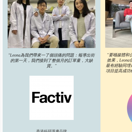
"要喺媒體和
"Leona為我們帶來一了個頭痛的問題：報導出街
效果，Leo
的第一天，我們接到了整個月的訂單量，大缺
最有經驗同埋
貨。"
項目提高成功
香港科研護膚品牌