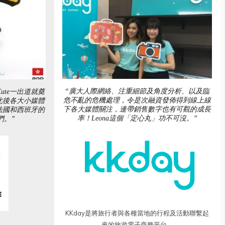
“廣大人際網絡、注重細節及角度分析、以及臨
ute一出道就奠
危不亂的危機處理，令是次融資發佈得到線上線
此後各大小媒體
下各大媒體關注，連帶銷售數字也有可觀的成長
法國和西班牙的
率！Leona這個「定心丸」功不可沒。”
們。”
KKday是將旅行者與各種當地的行程及活動聯繫起
來的旅遊電子商務平台。