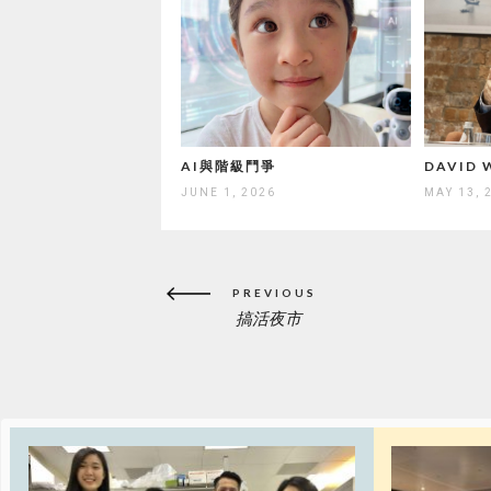
AI與階級鬥爭
DAVID
JUNE 1, 2026
MAY 13, 
Post
PREVIOUS
navigation
搞活夜市
PREVIOUS
POST: