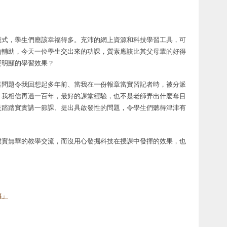
模式，學生們應該幸福得多。充沛的網上資源和科技學習工具，可
的輔助，今天一位學生交出來的功課，質素應該比其父母輩的好得
更明顯的學習效果？
這問題令我回想起多年前、當我在一份報章當實習記者時，被分派
，我相信再過一百年，最好的課堂經驗，也不是老師弄出什麼奪目
是踏踏實實講一節課、提出具啟發性的問題，令學生們聽得津津有
樸實無華的教學交流，而沒用心發掘科技在授課中發揮的效果，也
傳」