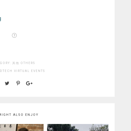
GORY:
其他 OTHERS
EDTECH
VIRTUAL EVENTS
MIGHT ALSO ENJOY