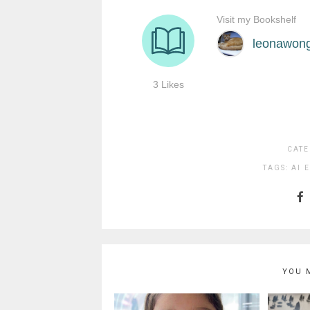
CATE
TAGS:
AI
YOU 