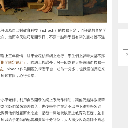
許因為自己對教育科技（EdTech）的接觸不足，也許是教育的問
空白。然而今天碰巧是開學日，不寫一點和學習有關的題材說不過
Ar
巧遇上三年疫情，結果全程移師網上進行，學生們上課時大都不露
「期間限定網紅」
。除網上授課外，另一因為在大學兼職而接觸一
系統
。Moodle作為開源的學習平台，功能十分多，但我僅僅用它來
，所知有限，心得欠奉。
中小學老師，利用自己開發的網上系統作輔助，讓他們越洋教授華
但為老師們帶來額外收入，也使學生們在足不出戶下維持學習進
我覺得他們脫穎而出之處，是從一開始就以網上教育為基礎，並非
，所以給予老師的配套和資源十分到位，大大減少因為老師不熟悉