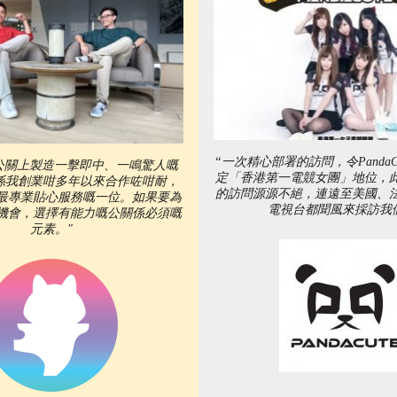
“一次精心部署的訪問，令PandaC
公關上製造一擊即中、一鳴驚人嘅
定「香港第一電競女團」地位，
na係我創業咁多年以來合作咗咁耐，
的訪問源源不絕，連遠至美國、
最專業貼心服務嘅一位。如果要為
電視台都聞風來採訪我
機會，選擇有能力嘅公關係必須嘅
元素。"