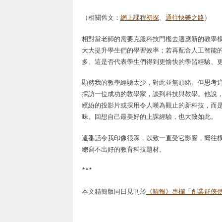
（相關舊文：
網上課程初探
、
通往快樂之路
）
相對當老師的需要克服科技門檻去適應新的教學
大大提升學生們的學習效率；若再配合人工智能
多。這是否代表學生們得到更愉快的學習經驗、
顯然我的教學經驗太少，對此並無頭緒。但思考
採訪一位成功的敎學家，談到科技與教學。他說
繽紛的投影片或採用令人嘆為觀止的新科技，而
味。回想自己最美好的上課經驗，也大致如此。
這番話令我印像很深，以致一直受它影響，嚮往
總寫不出好的教育科技題材。
***
本文精簡版同日見刊於
《晴報》專欄「創業群俠