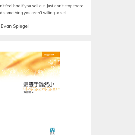
’t feel bad if you sell out. Just don’t stop there.
d something you aren’t willing to sell
—
Evan Spiegel