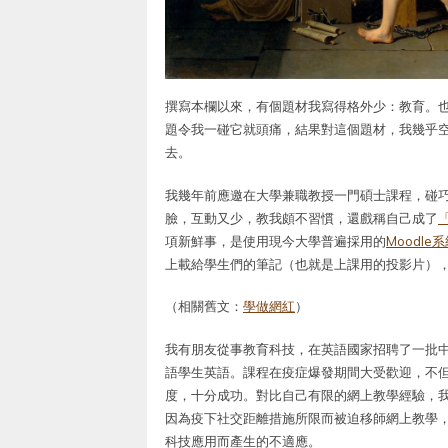
撰寫本欄以來，有個題材我寫得格外少：教育。也
題令我一碰它就頭痛，結果對這個題材，我幾乎
去。
我幾年前應邀在大學兼職教授一門碩士課程，碰
臉，互動又少，教我頗不習慣，還戲稱自己成了
項新鮮事，是使用現今大學普遍採用的
Moodle
上載給學生們的筆記（也就是上課用的投影片）
（相關舊文：
學做網紅
）
我有朋友從事教育科技，在英語國家招聘了一批
語學生英語。課程在疫症爆發期間大受歡迎，不
度，十分成功。對比自己有限的網上教學經驗，
因為疫下社交距離措施所限而被迫移師網上教學
科技應用而產生的不適應。