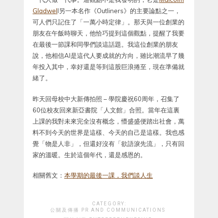
Gladwel
l另一本名作《Outliners》的主要論點之一，
可人們只記住了「一萬小時定律」。那天與一位創業的
朋友在午飯時聊天，他恰巧提到這個觀點，提醒了我要
在最後一節課和同學們談這話題。我這位創業的朋友
說，他相信AI是這代人要成就的方向，雖比潮流早了幾
年投入其中，幸好還是等到這股巨浪捲至，現在準備就
緒了。
昨天回母校中大新傳拍照 – 學院慶祝60周年，召集了
60位校友回來新亞書院「人文館」合照。當年在這裏
上課的我對未來完全沒有概念，懵盛盛便踏出社會，萬
料不到今天的世界是這樣、今天的自己是這樣。我也感
覺「物是人非」，但還好沒有「欲語淚先流」，只有回
家的溫暖。生於這個年代，還是感恩的。
相關舊文：
本學期的最後一課，我們談人生
CATEGORY:
公關及傳播 PR AND COMMUNICATIONS