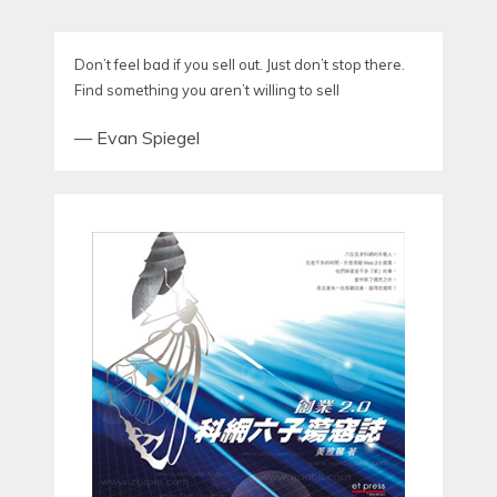
Don’t feel bad if you sell out. Just don’t stop there.
Find something you aren’t willing to sell
—
Evan Spiegel