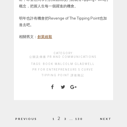
概念，把握人生每一個躍進的機會。
明年也許有機會把Revenge of The Tipping Point也加
進去吧。
相關舊文：
創業維艱
CATEGORY:
公關及傳播 PR AND COMMUNICATIONS
TAGS:
BOOK
MALCOLM GLADWELL
PR FOR ENTREPRENEURS
S CURVE
TIPPING POINT
課後雜記
Posts
2
…
PREVIOUS
1
3
130
NEXT
pagination