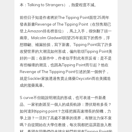
本：Talking to Strangers），熱愛程度不減。
前些日子知道作者將於The Tipping Point面世25周年
發表新書Revenge of The Tipping Point（在預售期已
登上Amazon排名榜首位），馬上入手，很快翻了頭一
兩章。Malcolm Gladwell回望25年前寫下的舊作，浮
想聯翩、補漏拾損，寫下新書。Tipping Point寫了許多
改變世界的大潮流如何形成，偏向歌頌Tipping Point美
好的一面；在新作中，作者似乎對此有所反省：是不是
有些極壞的潮流，也因為Tipping Point而引起？他在
Revenge of The Tippping Point引述的第一個例子，
就是Sackler家族透過售賣止痛藥Oxycotin而在美國造
成的濫藥風暴。
S curve不但能說明潮流的形成，也可表達一件新產
品、一家初創甚至一個人的成長軌跡：潛伏期有多長？
如何達到tipping point？怎樣把握高速增長的契機，力
爭上游？一旦到了高處不勝寒的境界，有辦法力保不衰
嗎？自從開始在大學任教後，每次我都把這課題放入教
材，希望在同學們仍未踏出校門前就有Tipping Point的