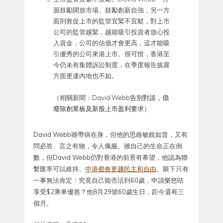
面鼓勵開放市場、鼓勵創新自強，另一方
面則敦促上市的監管宜緊不宜鬆，對上市
公司的監管越緊，越能吸引投資者放心投
入資金，公司的估值才會更高，這才能吸
引優秀的公司來港上市。很可惜，香港至
今仍未有集體訴訟制度，在季度報告披露
方面更連內地也不如。
（相關新聞：
David Webb告別對談，倡
廢除創業板及新股上市盈利要求
）
David Webb雖帶病在身，但他的思維敏銳如昔，又有
問必答、言之有物，令人佩服。雖自己的生命正在倒
數，但David Webb仍對香港的前景有希望，他認為聯
繫匯率可以維持、
中港都會更趨民主和自由
。眼下只有
一事無法肯定：究竟自己能否活到60歲，申請樂悠咭
享受$2乘車優惠？他8月29號60歲生日，距今還有三
個月。