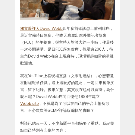
獨立股評人David Webb
四年多前確診患上前列腺癌，
最近宣佈時日無多。他昨天應邀出席外國記者協會
（FCC）的午餐會，與主持人對談大約一小時，作最後
一次公開演講。是日FCC座無虛席，觀眾逾200人，待
主角David Webb在台上現身時，現場響起如雷的掌聲
歡迎他。
我在YouTube上看現場直播（文末附連結），心想若還
在財經報章任職，遇上這麼好的題材，一定回來奮筆疾
書，留下紀錄。後來又想，其實現在也可以寫呀，為什
麼不呢？David Webb席間回憶他1998年建立
Webb.site
，不就是為了可以在自己的平台上暢所欲
言、不必次次等SCMP評論版編輯的青睞？
對談已結束一天，不少新聞平台都摘要了重點。我記幾
點自己特別有印像的內容：