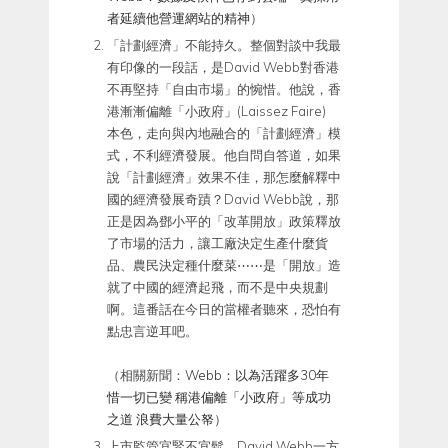
者延續他營運網站的精神
）
「計劃經濟」不能持久。整個對談中我最
有印像的一段話，是David Webb對香港
不再堅持「自由市場」的惋惜。他說，香
港漸漸偏離「小政府」(Laissez Faire)
本色，走向與內地融合的「計劃經濟」模
式，不利經濟發展。他自問自答道，如果
說「計劃經濟」效果不佳，那怎麼解釋中
國的經濟發展奇蹟？David Webb說，那
正是因為鄧小平的「改革開放」政策釋放
了市場的活力，讓工廠決定生產什麼貨
品、農民決定種什麼菜⋯⋯是「開放」造
就了中國的經濟起飛，而不是中央規劃
啊。這番話在今日的當權者聽來，恐怕有
點忠言逆耳吧。
（相關新聞：
Webb：以為活躍多30年
惜一切已變 稱港偏離「小政府」等成功
之道 浪費大量公帑
）
上市監管宜緊不宜鬆。David Webb一方