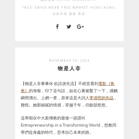
TAGS:
DAVID WEBB
FREE MARKET
HONG KONG
自由市場
講座
香港
NOVEMBER 24, 2024
物是人非
【物是人非事事休 欲語淚先流】不經意看到
電影《爸
爸》
的海報，印了這句話，如在心裏被鑿了一下，感觸
瞬間湧出。上網一查，原來這是大詞人
李清照的作品
，
難怪。她那細膩的情感，穿越千年，仍餘韻悠悠。
這學期在中大新傳教的最後一節課叫
Entrepreneurship in a Transforming World，想教同
學們從身處的時代，思考自己未來的路。