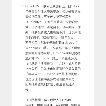
David Webb以回憶展開對話。他1986
年畢業自牛津大學數學系，後到倫敦的投
資銀行工作，五年後，第三份工作
（Barclays）把他帶到香港，令他從此
愛上這個地方，決定留下。幾年間除工作
外，他的投資收入也相當不錯，足以令他
在1998年、32歲時達到「財務自由」，
不再打工（那時他已離開Barclays，在
Wheelock任職）。也在那一年，互聯網
熱潮開始席捲全球，David Webb順勢建
立網站Webb.site，踏上「獨立股評人」
（也就是「股壇長毛」）之路，成為監管
上市公司、爭取上市制度透明化等公義的
「維權人士」。Webb.site是他的使命，
也是促使他在病後多次發言的原因之一，
因為他希望找到方法，把這使命延續下
去。
（相關新聞：
獨立股評人｜David
Webb：數據及軟件已存到雲端 冀採用