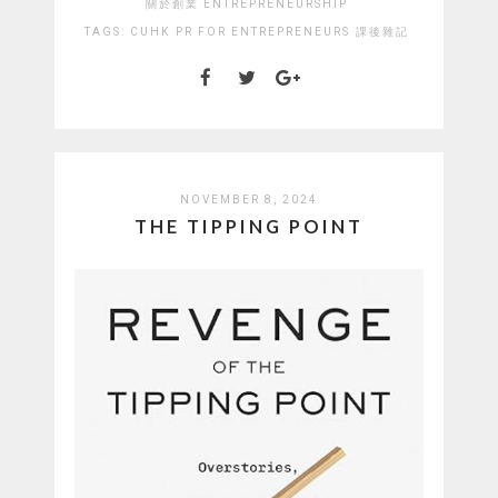
關於創業 ENTREPRENEURSHIP
TAGS:
CUHK
PR FOR ENTREPRENEURS
課後雜記
NOVEMBER 8, 2024
THE TIPPING POINT