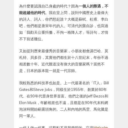
為什麼要認識自己身處的時代？因為
一個人的際遇，不
能超越他的時代
。我在堂上問，說到中國歷史上最偉大
的詩人、詞人，你們想起誰？大概是蘇軾、杜甫、李白
吧，他們都是唐宋年代的人。可清代的龔自診，也寫過
如「我勸天公重抖擻，不拘一格降人才」等詩句，才情
不下前述幾位。
又如提到歷來最優秀的音樂家，小朋友都會講巴哈、莫
札特、貝多芬，其實他們都生於十八世紀末，年份不過
相差數十年。近代難道沒有偉大的音樂家嗎？當然不
是，日本的坂本龍一就是一代宗師。
我較熟悉的科技界也如是。上一代最著名的「IT人」Bill
Gates和Steve Jobs，同樣生於1955年、創業於80年
代、在90年代晉身世界首富。他們之後的Jeff Bezos和
Elon Musk，年齡相差也不遠，且都是在90年代末科網
泡沫時開始嶄露頭角的。二人和內地的馬雲、馬化騰是
同一輩人。
一代人做一代事。這觀點不是我發明的，它是
Malcolm