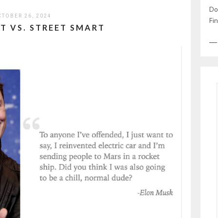
Don
CTOBER 26, 2024
Fin
T VS. STREET SMART