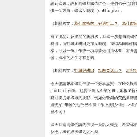
說到這裏，許多同學都臉帶懼色，他們似乎也隱
供一個方向：學習反脆弱（antifragile）。
（相關舊文：
為什麼揸的士好過打工？
、
為什麼
有了脆弱vs反脆弱的認識後，我進一步想向同學
耕田，而打獵比耕田更加反脆弱。我認為同學們
樣，欲以一份工作或一項專業做到退休並且衣食
發，這樣的人生才有意義。
（相關舊文：
打獵與耕田
、
點解要返工？
、
Z世
今天也請來本學期最後一位分享嘉賓，在NEX負責拓展的F
startup工作過，也曾上過大企業的班，她很了
時迎接從未遇過的挑戰，例如做營銷的突然要轉
過光采–年輕的他們巴不得工作上挑戰不斷，不
麼不同！
這天我給同學們講的最後一番話大概是，希望你
反應，求知與求學之火不滅。