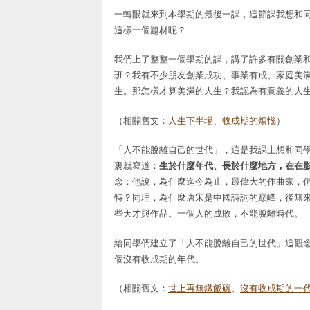
一轉眼就來到本學期的最後一課，這節課我想和同學們談談
這樣一個題材呢？
我們上了整整一個學期的課，講了許多有關創業
班？我有不少朋友創業成功、事業有成、家庭美
生。那怎樣才算美滿的人生？我認為有意義的人
（相關舊文：
人生下半場
、
收成期的煩惱
）
「人不能脫離自己的世代」，這是我課上想和同學分享的第一
裏就寫道：
生於什麼年代、長於什麼地方，在在
念：他說，為什麼迄今為止，最偉大的作曲家，仍是古
特？同理，為什麼唐宋是中國詩詞的巔峰，後無
些天才與作品。一個人的成敗，不能脫離時代。
給同學們建立了「人不能脫離自己的世代」這觀
個沒有收成期的年代。
（相關舊文：
世上再無鐵飯碗
、
沒有收成期的一