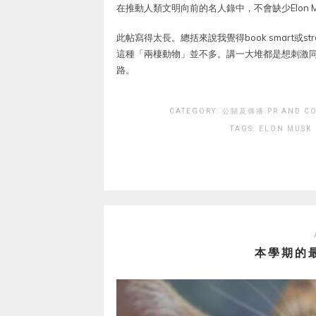
在推動人類文明向前的名人錄中，不會缺少Elon M
此帖寫得太長。總括來說我覺得book smart或str
這種「兩棲動物」並不多。講一大堆都是想刺激
路。
CATEGORY:
公關及傳播 PR AND CO
TAGS:
ELON MUSK
本學期的