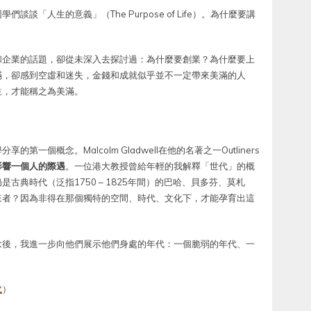
「人生的意義」（The Purpose of Life）。為什麼要講
和企業的話題，卻從未深入去探討過：為什麼要創業？為什麼要上
滿，卻感到空虛和迷失，金錢和成就似乎並不一定帶來美滿的人
生，才能稱之為美滿。
個概念。Malcolm Gladwell在他的名著之一Outliners
影響一個人的際遇
。一位港大教授曾給年輕的我解釋「世代」的概
典時代（泛指1750 – 1825年間）的巴哈、貝多芬、莫札
來者？因為非得在那個獨特的空間、時代、文化下，才能孕育出這
念後，我進一步向他們展示他們身處的年代：一個脆弱的年代、一
代
）