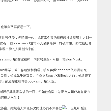
如果你需要找co-founder，你會傾向找一位street smart（或book
，也讓自己再反思一下。
初期通常比較佔優，但時間一久，尤其當企業的規模或社會影響力大到一
為他們有一種book smart通常不具備的條件：打破常規。而推動社會
不依常理出牌的人開創出來的。
eet smart的突破精神，則其勢更銳不可擋，如Elon Musk。
nnsylvania畢業，雙主修經濟和物理，後來再獲Standord取錄當研究
公司，並成為千萬富翁。在創立SpaceX和Tesla之前，他還賣了
」的經歷都很符合book smart的人設。
他卻漸漸展示其挑戰常規的一面，例如他會問：怎麼令人類成為有能力
如何得到永生？
找答案。雖然這人太狂妄欠同理心我不大喜歡
，但無可否認，