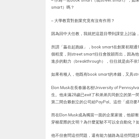
– 作為一名book smart（或street smart），
smart）嗎？
– 大學教育對創業究竟有沒有作用？
因為回中大任教，我就把這題目帶到課堂上討論
所謂「贏在起跑線」，book smart在創業
個程度，則street smart往往會脫穎而出，因
進步的動力（breakthrough），往往就是由
如果有種人，他既有book smart的本錢，又具str
Elon Musk在長春籐名校University of Pe
生。他未滿28歲已exit了和弟弟共同創立的第一間
第二間合夥創立的公司給PayPal。這些「成功要早
而在Elon Musk成為獨當一面的企業家後，
穿梭星際的文明？為什麼駕駛不可以全自動化？
他不但會問這些問題，還有能力舖路為這些問題