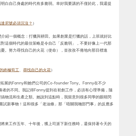
隱明白自己身處的時代有多脆弱。幸好我要講的不僅於此，我還提
鐵達尼號必須沉沒？
）
們介紹一個概念：打獵與耕田。如果創業是打獵的話，上班就好比
應對這個時代的最佳策略是令自己「反脆弱」，不要好像上一代那
無憂。努力尋找自己的火花（使命），並孜孜不倦地向那目標進
代的終極筍工
、
尋找自己的火花
）
anny和她們公司的Co-founder Tony。Fanny在不少
解兩者的不同。我記得Fanny提到在初創工作，必須有心理準備，隨
型搞物流和生產之類。她說到這點時，我留意到很多同學的眼睛閃
斷嘗試新事物！這和很多「老油條」那「唔關我哋部門事」的反應多
們將來工作五年、十年後，獲上司派下新任務時，還保持著今天的