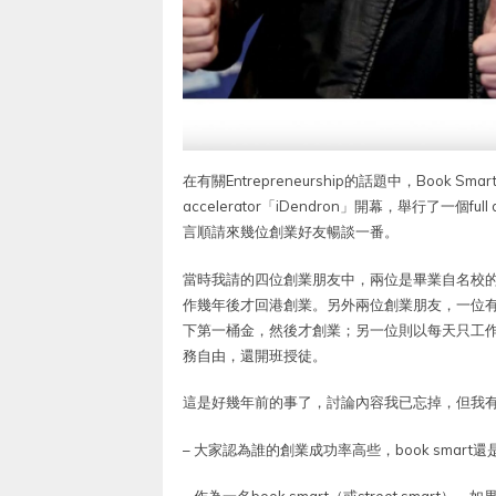
在有關Entrepreneurship的話題中，Book Sm
accelerator「iDendron」開幕，舉行了一個ful
言順請來幾位創業好友暢談一番。
當時我請的四位創業朋友中，兩位是畢業自名校
作幾年後才回港創業。另外兩位創業朋友，一位有
下第一桶金，然後才創業；另一位則以每天只工
務自由，還開班授徒。
這是好幾年前的事了，討論內容我已忘掉，但我
–
大家認為誰的創業成功率高些，book smart還是str