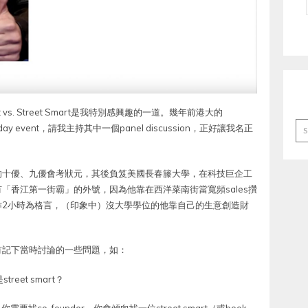
art vs. Street Smart是我特別感興趣的一道。幾年前港大的
Ar
l day event，請我主持其中一個panel discussion，正好讓我名正
的十優、九優會考狀元，其後負笈美國長春籐大學，在科技巨企工
「香江第一街霸」的外號，因為他靠在西洋菜南街當寬頻sales攢
作2小時為格言，（印象中）沒大學學位的他靠自己的生意創造財
有記下當時討論的一些問題，如：
eet smart？