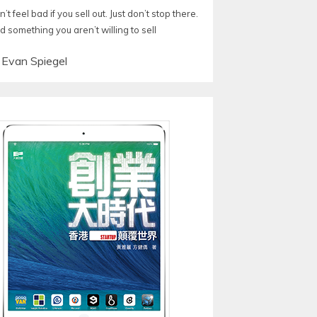
’t feel bad if you sell out. Just don’t stop there.
d something you aren’t willing to sell
—
Evan Spiegel