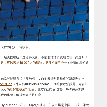
最大權力的人：特朗普。
一場美國總統大選造勢大會。事前他洋洋得意地吹噓，高達100
結果，可以容納19,000人的場館，竟只坐滿三分一
！冷清的場館教
籲民眾登記取票後「放飛機」，向他表達對其種族問題處理的不
 Laupp
（她自稱#TikTokGrandma)，而這個政治議題，竟在以
-pop的歌迷都被成功動員
。此空前成功的突襲，勢將被寫進歷
讓我們迅速了解抖音到底是什麼。
teDance）在2016年9月發佈，主要市場是中國，一推出即大