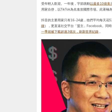
受年輕人歡迎。一年後，字節跳動
以最多10億美
用家合併，以TikTok為名進攻國際市場。此著
抖音的主要用家只有16-24歲，他們平均每天花5
鐘
），更直逼社交平台「盟主」Facebook。同
一季就被下載超過3億次，刷新世界紀錄
。