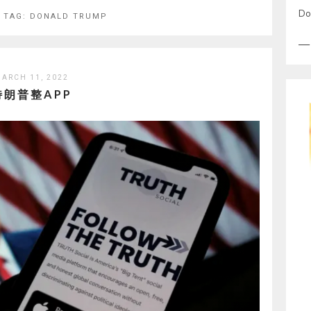
Do
 TAG:
DONALD TRUMP
ARCH 11, 2022
特朗普整APP