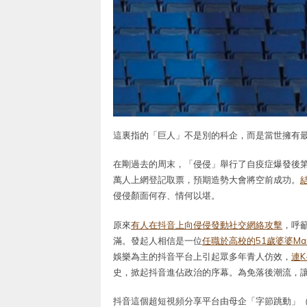
這裏指的「巨人」不是別的科企，而是當世擁有
在剛過去的周末，「侵侵」舉行了自疫症爆發後第
萬人上網登記取票，預期造勢大會將空前成功。
侵侵顏面何存、情何以堪。
原來
有人在抖音上向侵侵發動社交網絡攻擊
，呼
滿。發起人相信是一位
任職於高校的51歲婆婆Mary
娛樂為主的抖音平台上引起眾多年青人仿效，
連K
史，掀起抖音進佔政治的序幕。為免落後潮流，
抖音這個超短視頻分享平台由母企「字節跳動」（By