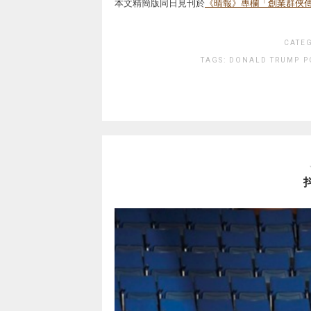
本文精簡版同日見刊於
《晴報》專欄「創業群俠
CATE
TAGS:
DONALD TRUMP
P