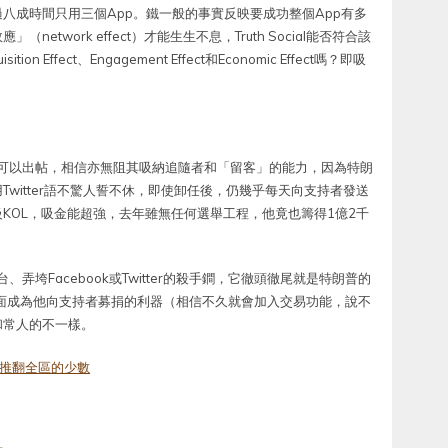
八成時間只用三個App。鐵一般的事實反映要成功整個App有多
twork effect）才能生生不息，Truth Social能否符合該
n Effect、Engagement Effect和Economic Effect嗎？即吸
朗普一人可以出帖，相信亦無阻其吸納追隨者和「留客」的能力，因為特朗
witter語不驚人誓不休，即使卸任後，仍幾乎每天向支持者發送
KOL，吸金能超強，去年雖無任何選舉工程，他竟也籌得1億2千
平台、弄垮Facebook或Twitter的殺手鐧，它徹頭徹尾就是特朗普的
一方面成為他向支持者募捐的利器（相信不久就會加入交易功能，說不
和常人的不一樣。
推翻全區的少數