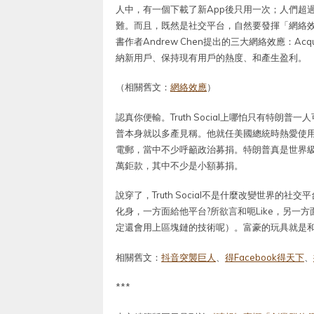
人中，有一個下載了新App後只用一次；人們超過
難。而且，既然是社交平台，自然要發揮「網絡效應」（ne
書作者Andrew Chen提出的三大網絡效應：Acquisitio
納新用戶、保持現有用戶的熱度、和產生盈利。
（相關舊文：
網絡效應
）
認真你便輸。Truth Social上哪怕只有特
普本身就以多產見稱。他就任美國總統時熱愛使用T
電郵，當中不少呼籲政治募捐。特朗普真是世界級
萬鉅款，其中不少是小額募捐。
說穿了，Truth Social不是什麼改變世界的社交
化身，一方面給他平台?所欲言和呃Like，另
定還會用上區塊鏈的技術呢）。富豪的玩具就是
相關舊文：
抖音突襲巨人
、
得Facebook得天下
、
***