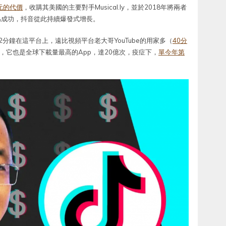
元的代價
，收購其美國的主要對手Musical.ly，並於2018年將兩者
極為成功，抖音從此持續爆發式增長。
2分鐘在這平台上，遠比視頻平台老大哥YouTube的用家多（
40分
時，它也是全球下載量最高的App，達20億次，疫症下，
單今年第