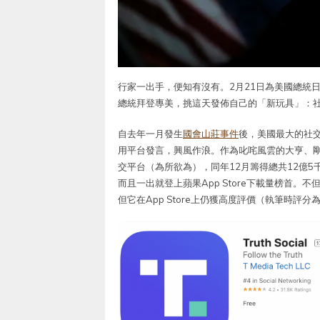
行家一出手，便知有沒有。2月21日為美國總統
總統拜登專美，挑這天發佈自己的「新玩具」：
自去年一月發生
國會山莊事件
後，美國最大的社
用平台發言，興風作浪。作為叱咤風雲的大亨、
交平台（為所欲為），同年12月籌得總共12億5千萬
而且一出就登上蘋果App Store下載量榜首。不但
但它在App Store上仍獲高度評價（執筆時評