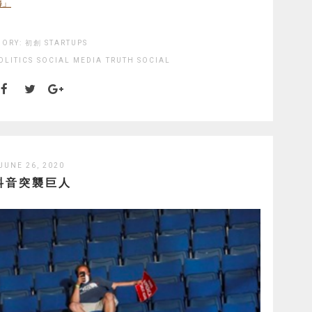
傳」
GORY:
初創 STARTUPS
OLITICS
SOCIAL MEDIA
TRUTH SOCIAL
JUNE 26, 2020
抖音突襲巨人