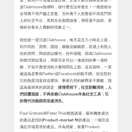
放，新用戶可免邀直接註冊。正當大家以為將迎來新一
波Clubhouse熱潮時，卻什麼也沒有發生！一個曾經令
全球萬千用戶趨之若騖、另外萬千人想要卻不得其門而
人的社交平台，竟然在全面開放後，增長還不如前。堪
稱矽谷最令人費解的現象之一。
我也曾一度沉迷Clubhouse，每天花五六小時在上面，
到不同的「房間」蹓躂，聽聽這聽聽那，若遇上有熟人
在的房間，間或搭訕幾句，份外過癮。因為Clubhouse
的模式類似電台，用家完全可以一邊做別的事一邊聆
聽，不知不覺便消耗大量時間在上面。這在當時，一度
被認為是擊倒Twitter或Facebook的殺手鐧。但沒想到
它的熱度消退得這麼快。事後孔明的解釋多不勝數，我
認為最簡單的原因是：
疫情受控下，社交距離消失，人
們回覆面談，不再依賴Clubhouse作為社交工具；它
的替代功能因而迅速消失。
Paul Graham和Peter Thiel都曾講過，最有機會成功
的產品是找到
Product-market fit
的產品：一個完全
滿足市場需求的產品。作為用家，衡量Product-