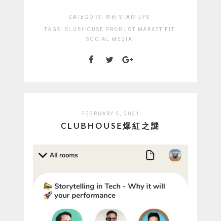
CATEGORY:
初創 STARTUPS
TAGS:
CLUBHOUSE
PRODUCT MARKET FIT
SOCIAL MEDIA
FEBRUARY 5, 2021
CLUBHOUSE爆紅之謎