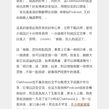
朋友）。我真的好奇了，問對方，這Clubhouse到底是
啥玩意啊？好友傳來語音短訊，用開玩笑的口脗道：
「未玩過真係好難解釋比你聽…有啲似Podcast…又好
似偷聽人哋講嘢咁。」
這真的激發起我所有的好奇心來，立即下載試用，發現
介面設計十分簡單易用，一分鐘都不到就設定完畢，可
以進入「房間」（room）「偷聽」別人的談話了。
說「偷聽」恐怕有點抵譭，事實上它像一個研討會，或
一個酒會，你可以隨意挑一個「房間」按進去，聽聽大
家正在談論的話題，如果感興趣，還可以插嘴講幾句！
當「研討會」或「酒會」結束，對話便隨相聚一併煙消
雲散，不留一點痕跡，頗像我們現實中的偶遇。
Clubhouse也不像其他社交平台般用文字或圖片作分
享，它僅以語音交流，在這方面倒和Podcast或收音機
相似些，而且因為加入了互動元素，更令人上癮。我有
朋友說她前一天花了近7小時在Clubhouse上，另一位
更誇張，達11個小時！而這並不罕見，
不少用家都發