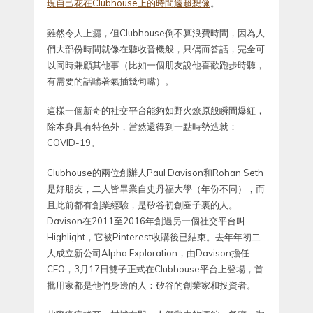
現自己花在Clubhouse上的時間遠超想像
。
雖然令人上癮，但Clubhouse倒不算浪費時間，因為人
們大部份時間就像在聽收音機般，只偶而答話，完全可
以同時兼顧其他事（比如一個朋友說他喜歡跑步時聽，
有需要的話喘著氣插幾句嘴）。
這樣一個新奇的社交平台能夠如野火燎原般瞬間爆紅，
除本身具有特色外，當然還得到一點時勢造就：
COVID-19。
Clubhouse的兩位創辦人Paul Davison和Rohan Seth
是好朋友，二人皆畢業自史丹福大學（年份不同），而
且此前都有創業經驗，是矽谷初創圈子裏的人。
Davison在2011至2016年創過另一個社交平台叫
Highlight，它被Pinterest收購後已結束。去年年初二
人成立新公司Alpha Exploration，由Davison擔任
CEO，3月17日雙子正式在Clubhouse平台上登場，首
批用家都是他們身邊的人：矽谷的創業家和投資者。