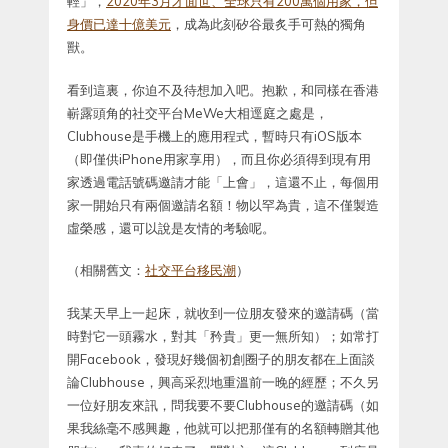
輕」，
2020年3月才面世、全球只有200萬個用家，但
身價已達十億美元
，成為此刻矽谷最炙手可熱的獨角
獸。
看到這裏，你迫不及待想加入吧。抱歉，和同樣在香港
嶄露頭角的社交平台MeWe大相逕庭之處是，
Clubhouse是手機上的應用程式，暫時只有iOS版本
（即僅供iPhone用家享用），而且你必須得到現有用
家透過電話號碼邀請才能「上會」，這還不止，每個用
家一開始只有兩個邀請名額！物以罕為貴，這不僅製造
虛榮感，還可以說是友情的考驗呢。
（相關舊文：
社交平台移民潮
）
我某天早上一起床，就收到一位朋友發來的邀請碼（當
時對它一頭霧水，對其「矜貴」更一無所知）；如常打
開Facebook，發現好幾個初創圈子的朋友都在上面談
論Clubhouse，興高采烈地重溫前一晚的經歷；不久另
一位好朋友來訊，問我要不要Clubhouse的邀請碼（如
果我絲毫不感興趣，他就可以把那僅有的名額轉贈其他