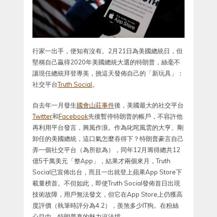
行家一出手，便知有沒有。2月21日為美國總統日，但
堅稱自己贏得2020年美國總統大選的特朗普，絲毫不
讓現任總統拜登專美，挑這天發佈自己的「新玩具」：
社交平台
Truth Social
。
自去年一月發生
國會山莊事件
後，美國最大的社交平台
Twitter
和
Facebook
先後暫停特朗普的帳戶，不容許他
再利用平台發言，興風作浪。作為叱咤風雲的大亨、剛
卸任的美國總統，這口氣怎麼吞得下？特朗普豪言自己
弄一個社交平台（為所欲為），同年12月籌得總共12
億5千萬美元「整App」，結果才兩個來月，Truth
Social已宣佈出台，而且一出就登上蘋果App Store下
載量榜首。不但如此，即使Truth Social發佈首日出現
技術故障，用戶無法發文，但它在App Store上仍獲高
度評價（執筆時評分為4.2），羨煞多少IT狗。在粉絲
心目中，特朗普真的魅力沒法擋。