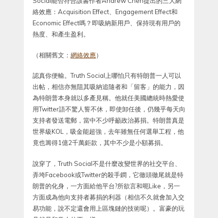
Social能否符合該書作者Andrew Chen提出的三大網
絡效應：Acquisition Effect、Engagement Effect和
Economic Effect嗎？即吸納新用戶、保持現有用戶的
熱度、和產生盈利。
（相關舊文：
網絡效應
）
認真你便輸。Truth Social上哪怕只有特朗普一人可以
出帖，相信亦無阻其吸納追隨者和「留客」的能力，因
為特朗普本身就以多產見稱。他就任美國總統時熱愛使
用Twitter語不驚人誓不休，即使卸任後，仍幾乎每天向
支持者發送電郵，當中不少呼籲政治募捐。特朗普真是
世界級KOL，吸金能超強，去年雖無任何選舉工程，他
竟也籌得1億2千萬鉅款，其中不少是小額募捐。
說穿了，Truth Social不是什麼改變世界的社交平台、
弄垮Facebook或Twitter的殺手鐧，它徹頭徹尾就是特
朗普的化身，一方面給他平台?所欲言和呃Like，另一
方面成為他向支持者募捐的利器（相信不久就會加入交
易功能，說不定還會用上區塊鏈的技術呢）。富豪的玩