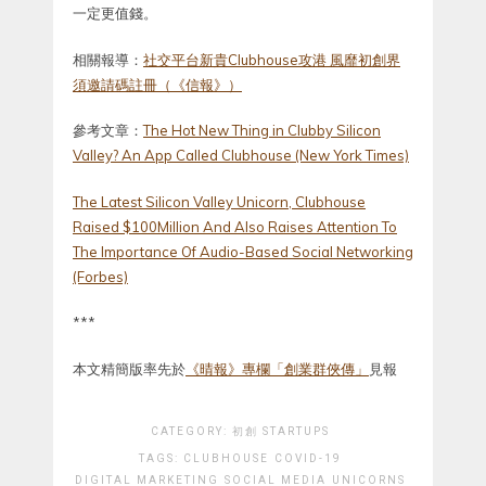
一定更值錢。
相關報導：
社交平台新貴Clubhouse攻港 風靡初創界
須邀請碼註冊（《信報》）
參考文章：
The Hot New Thing in Clubby Silicon
Valley? An App Called Clubhouse (New York Times)
The Latest Silicon Valley Unicorn, Clubhouse
Raised $100Million And Also Raises Attention To
The Importance Of Audio-Based Social Networking
(Forbes)
***
本文精簡版率先於
《晴報》專欄「創業群俠傳」
見報
CATEGORY:
初創 STARTUPS
TAGS:
CLUBHOUSE
COVID-19
DIGITAL MARKETING
SOCIAL MEDIA
UNICORNS