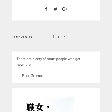
Posts
1
PREVIOUS
2
3
pagination
There are plenty of smart people who get
nowhere.
—
Paul Graham