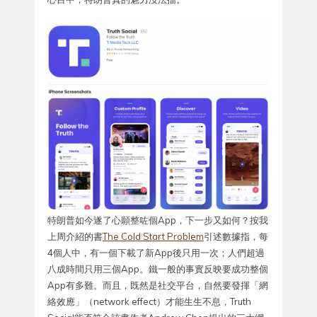
特朗普如今遂了心願整咗個App，下一步又如何？按我
上周介紹的書
The Cold Start Problem
引述數據指，每
4個人中，有一個下載了新App後只用一次；人們超過
八成時間只用三個App。鐵一般的事實反映要成功整個
App有多難。而且，既然是社交平台，自然要發揮「網
絡效應」（network effect）才能生生不息，Truth