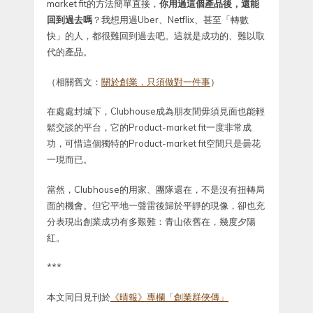
market fit的方法簡單直接，
你用過這個產品後，還能
回到過去嗎
？我想用過Uber、Netflix、甚至「轉數
快」的人，都很難回到過去吧。這就是成功的、難以取
代的產品。
（相關舊文：
關於創業，只須做對一件事
）
在處處封城下，Clubhouse成為朋友間毋須見面也能輕
鬆交談的平台，它的Product-market fit一度非常成
功，可惜這個獨特的Product-market fit空間只是曇花
一現而已。
當然，Clubhouse的用家、團隊還在，不是沒有扭轉局
面的機會。但它平地一聲雷後歸於平靜的現像，卻也充
分表現出創業成功有多艱難：青山依舊在，幾度夕陽
紅。
***
本文同日見刊於
《晴報》專欄「創業群俠傳」