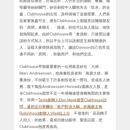
此際疫症捲至，封城在即，人們常去的酒館、餐廳、咖
啡廳等紛紛關門，矽谷創投中人驟然失去「吹水」的去
處，Clubhouse的出現，及時填補了這個需要。人們呆
在家裏無處可去，便在Clubhouse上面隨意拉幾個朋友
到「房間」來聊天，「路過」的也可以加入搭訕，很快
就熱鬧起來。由於Clubhouse用「會員制」只接受以邀
請的方式加入，所以平台上可以說都是互相有關連的
人，這樣大家很快就混熟了。據說Davison自己也常流
連不同的「房間」，聆聽用戶、和他們交流。
Clubhouse早期最重要的一位用家是矽谷「大神」
Marc Andreessen，他身兼投資者和「推廣大使」兩
重身份，不但吸引了許多創投老友一齊玩、造成名人效
應，旗下風投Andreessen Horowitz還兩次入股，是
令Clubhouse面世不足一年便極速晉身獨角獸的主要推
手。而周一
Tesla創辦人Elon Musk接受Clubhouse訪
問，還把近日華爾街「散戶對決大鱷」的風眼主角
Robinhood創辦人Vlad拉上台
，不僅達到「花花轎子
人抬人」的效果，還成功搶佔眼球、製造話題，把
Clubhouse熱度再推高。