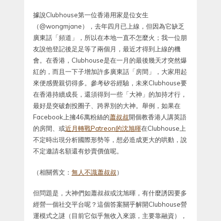
據說Clubhouse第一位香港用家是位女生
（@wongmjane），去年四月已上線，但因為它缺乏
廣東話「頻道」，所以在本地一直不怎麼火；我一位朋
友說他登記後足足等了兩個月，最近才得到上線的機
會。在香港，Clubhouse是在一月的最後幾天才突然爆
紅的，而且一下子增加許多廣東話「房間」，大家用起
來便感覺親切得多。參考矽谷經驗，未來Clubhouse要
在香港持續成長，還須得到一些「大神」的加持才行，
最好是突破創投圈子、跨界別的大神。舉例，如果在
Facebook上擁46萬粉絲的
蕭叔叔
開個教香港人講英語
的房間、或
近月轉戰Patreon的沈旭暉
在Clubhouse上
不定時出現分析國際形勢等，想必造成更大的哄動，說
不定邀請名額還有炒賣價值呢。
（相關舊文：
無人不識蕭叔叔
）
但問題是，大神們如蕭叔叔或沈旭暉，有什麼誘因要多
經營一個社交平台呢？這個答案關乎解開Clubhouse營
運模式之謎（目前它似乎無收入來源，主要靠融資），