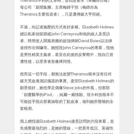
Theranos不利的文章時，曾四度要求《華爾街日報》
母公司「新聞集團」主席梅鐸干預（梅鐸亦為
Theranos主要投資者），只是遭傳媒大亨拒絕。
不過，向記者施壓的方式有好多種。Elizabeth Holmes
續以私家偵探跟縱John Carreyrou和他的線人及受訪
者、聘用使人聞風喪膽的超強律師David Boies以法律
途徑作出恫嚇等。她抵毀John Carreyrou的專業，指他
是男性精英主義者，甚至在此後的反擊戰中，指自己曾
遭性侵，以受害者形像搏同情。
然而這一切手段，都無法改變Theranos根本沒有任何
破天荒血液測試儀器的事實。盡管Elizabeth Holmes的
願景很好，她也學足偶像Steve Jobs的作風，但那部
「顛覆醫學的iPod」，純屬一廂情願。現今科技根本不
可能從手指尖那裏抽取的丁點血液，做到她所聲稱的全
套檢測。
我上網找過Elizabeth Holmes接受訪問的片段來看，首
先感覺最強烈的，是她的聲線，一把異常低沉、富磁性