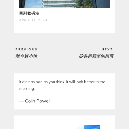
回到數碼港
APRIL 14, 2023
Post
PREVIOUS
NEXT
navigation
離奇過小說
矽谷超新星的殞落
PREVIOUS
NEXT
POST:
POST:
It ain’t as bad as you think. It will look better in the
morning.
—
Colin Powell