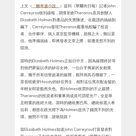
上文（
「離奇過小說」
）提到《華爾街日報》記者John
Carreyrou收到線報，調查初創Theranos及其創辦人
Elizabeth Holmes對產品的失實陳述。在嚴謹的抽絲剝
繭下，Carreyrou發現Theranos嚴重地欺騙了投資
者、合作夥伴、病人甚至監管機構，規模之大，難以置
信。他準備就緒，即將發表文章之際，卻遭意想不到的
阻撓。
當時的Elizabeth Holmes正如日中天，因為媒體終於等
到他們夢寐以求的矽谷女神、一位白手興家的女創業
家。幾乎所有信譽超著的媒體，都拜倒其石榴裙下，一
眾長暗瘡穿Hoody的矽谷男生，相對這位黑衣配金髮的
年輕女郎皆黯然失色。而Holmes收買到的不止媒體，
Theranos的投資者和董事局成員可謂星光??，全是舉
足輕重的政經大佬。當時的總統奧巴馬、總統候選人希
拉莉，都曾在鎂光燈下為Holmes提供了錢買不到的光
環。她勢不可擋，誰敢阻路？
當Elizabeth Holmes知道John Carreyrou打算發表對