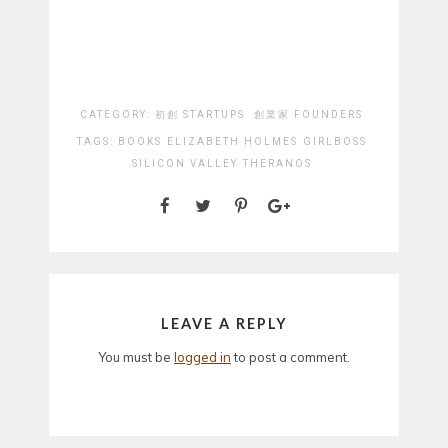
CATEGORY:
初創 STARTUPS
創業家 FOUNDERS
TAGS:
BOOKS
ELIZABETH HOLMES
GIRLBOSS
SILICON VALLEY
THERANOS
LEAVE A REPLY
You must be
logged in
to post a comment.