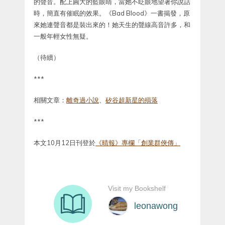
的聲音。配上圓大的藍眼睛，當她不眨眼地望著你說話
時，簡直有催眠的效果。《Bad Blood》一書揭發，原
來她連聲音都是裝出來的！她天生的聲線高音許多，和
一般年輕女性無疑。
（待續）
***
相關文章：
離奇過小說
、
矽谷超新星的殞落
***
本文10月12日刊登於
《晴報》專欄「創業群俠傳」