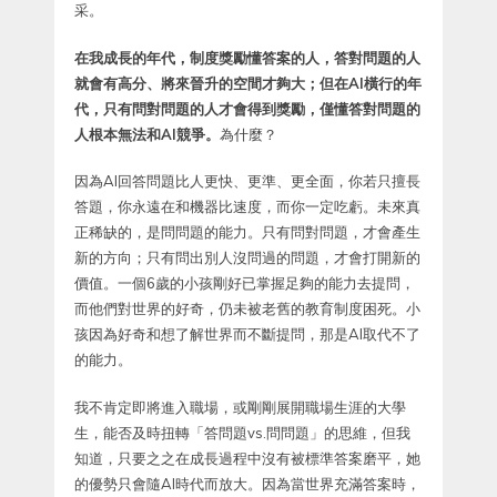
采。
在我成長的年代，制度獎勵懂答案的人，答對問題的人
就會有高分、將來晉升的空間才夠大；但在AI橫行的年
代，只有問對問題的人才會得到獎勵，僅懂答對問題的
人根本無法和AI競爭。
為什麼？
因為AI回答問題比人更快、更準、更全面，你若只擅長
答題，你永遠在和機器比速度，而你一定吃虧。未來真
正稀缺的，是問問題的能力。只有問對問題，才會產生
新的方向；只有問出別人沒問過的問題，才會打開新的
價值。一個6歲的小孩剛好已掌握足夠的能力去提問，
而他們對世界的好奇，仍未被老舊的教育制度困死。小
孩因為好奇和想了解世界而不斷提問，那是AI取代不了
的能力。
我不肯定即將進入職場，或剛剛展開職場生涯的大學
生，能否及時扭轉「答問題vs.問問題」的思維，但我
知道，只要之之在成長過程中沒有被標準答案磨平，她
的優勢只會隨AI時代而放大。因為當世界充滿答案時，