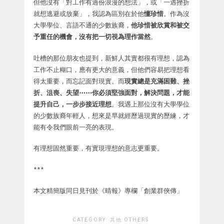
但他沒有「對工作有過份浪漫的想法」，或「一遇挫折
就想逃避或放棄」，我認為區別在於他
懂珍惜
。作為沒
大學學位、言語不通的少數族裔，
他珍惜被欣賞和被交
予重任的機會，沒有把一切視為理作當然
。
吐槽的那位朋友也提到，新鮮人其實都很有理想，認為
工作不止糊口，應有更大的意義，但他們容易把理想看
得太重要，而忘記面對現實。而
現實總是充滿困難、挫
折、沮喪、失望⋯⋯你必須堅強面對，解決問題，才能
提升自己，一步步接近理想
。我遇上那位沒有大學學位
的少數族裔年輕人，想來是早就經歷過現實的歷練，才
能有令我們眼前一亮的表現。
有理想固然重要，有實現理想的意志更重要。
***
本文精簡版同日見刊於《晴報》專欄「創業群俠傳」
CATEGORY:
其他 OTHERS