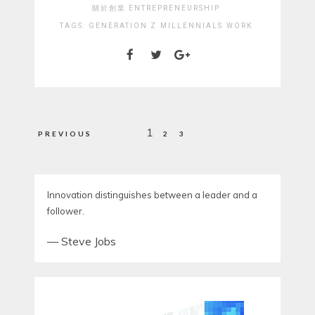
關於創業 ENTREPRENEURSHIP
TAGS:
GENERATION Z
MILLENNIALS
WORK
Posts
1
PREVIOUS
2
3
pagination
Innovation distinguishes between a leader and a
follower.
—
Steve Jobs