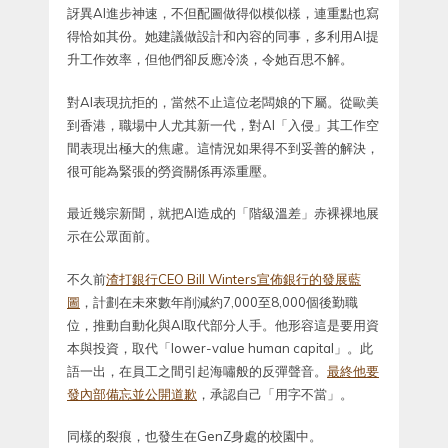
訝異AI進步神速，不但配圖做得似模似樣，連重點也寫
得恰如其份。她建議做設計和內容的同事，多利用AI提
升工作效率，但他們卻反應冷淡，令她百思不解。
對AI表現抗拒的，當然不止這位老闆娘的下屬。從歐美
到香港，職場中人尤其新一代，對AI「入侵」其工作空
間表現出極大的焦慮。這情況如果得不到妥善的解決，
很可能為緊張的勞資關係再添重壓。
最近幾宗新聞，就把AI造成的「階級溫差」赤裸裸地展
示在公眾面前。
不久前
渣打銀行CEO Bill Winters宣佈銀行的發展藍
圖
，計劃在未來數年削減約7,000至8,000個後勤職
位，推動自動化與AI取代部分人手。他形容這是要用資
本與投資，取代「lower-value human capital」。此
語一出，在員工之間引起海嘯般的反彈聲音。
最終他要
發內部備忘並公開道歉
，承認自己「用字不當」。
同樣的裂痕，也發生在GenZ身處的校園中。