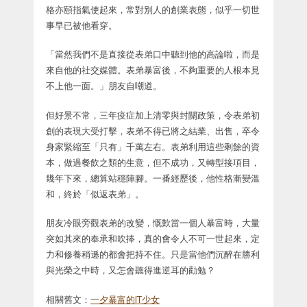
格亦頤指氣使起來，常對別人的創業表態，似乎一切世
事早已被他看穿。
「當然我們不是直接從表弟口中聽到他的高論啦，而是
來自他的社交媒體。表弟暴富後，不夠重要的人根本見
不上他一面。」朋友自嘲道。
但好景不常，三年疫症加上清零與封關政策，令表弟初
創的表現大受打擊，表弟不得已將之結業、出售，卒令
身家緊縮至「只有」千萬左右。表弟利用這些剩餘的資
本，做過餐飲之類的生意，但不成功，又轉型接項目，
幾年下來，總算站穩陣腳。一番經歷後，他性格漸變溫
和，終於「似返表弟」。
朋友冷眼旁觀表弟的改變，慨歎當一個人暴富時，大量
突如其來的奉承和吹捧，真的會令人不可一世起來，定
力和修養稍遜的都會把持不住。只是當他們沉醉在勝利
與光榮之中時，又怎會聽得進逆耳的勸勉？
相關舊文：
一夕暴富的IT少女