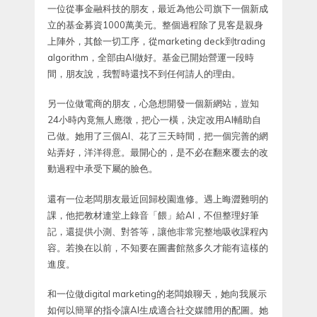
一位從事金融科技的朋友，最近為他公司旗下一個新成
立的基金募資1000萬美元。整個過程除了見客是親身
上陣外，其餘一切工序，從marketing deck到trading
algorithm，全部由AI做好。基金已開始營運一段時
間，朋友說，我暫時還找不到任何請人的理由。
另一位做電商的朋友，心急想開發一個新網站，豈知
24小時內竟無人應徵，把心一橫，決定改用AI輔助自
己做。她用了三個AI、花了三天時間，把一個完善的網
站弄好，洋洋得意。最開心的，是不必在翻來覆去的改
動過程中承受下屬的臉色。
還有一位老闆朋友最近回歸校園進修。遇上晦澀難明的
課，他把教材連堂上錄音「餵」給AI，不但整理好筆
記，還提供小測、對答等，讓他非常完整地吸收課程內
容。若換在以前，不知要在圖書館熬多久才能有這樣的
進度。
和一位做digital marketing的老闆娘聊天，她向我展示
如何以簡單的指令讓AI生成適合社交媒體用的配圖。她