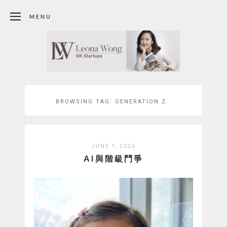
MENU
BROWSING TAG:
GENERATION Z
JUNE 1, 2026
AI與階級鬥爭