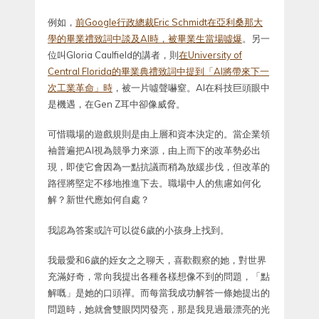
例如，
前Google行政總裁Eric Schmidt在亞利桑那大
學的畢業禮致詞中談及AI時，被畢業生當場噓爆
。另一
位叫Gloria Caulfield的講者，則
在University of
Central Florida的畢業典禮致詞中提到「AI將帶來下一
次工業革命」時
，被一片噓聲嚇窒。AI在科技巨頭眼中
是機遇，在Gen Z耳中卻像威脅。
可惜職場的遊戲規則是由上層和資本決定的。當企業領
袖普遍把AI視為競爭力來源，由上而下的改革勢必出
現，即使它會因為一點抗議而稍為放緩步伐，但改革的
路徑將堅定不移地推進下去。職場中人的焦慮如何化
解？新世代應如何自處？
我認為答案或許可以從6歲的小孩身上找到。
我最愛和6歲的姪女之之聊天，喜歡觀察的她，對世界
充滿好奇，常向我提出各種各樣想像不到的問題，「點
解嘅」是她的口頭禪。而每當我成功解答一條她提出的
問題時，她就會雙眼閃閃發亮，那是我見過最漂亮的光