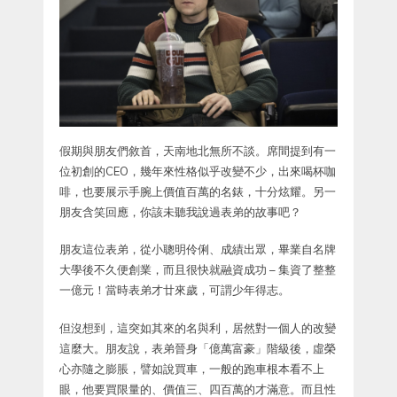
假期與朋友們敘首，天南地北無所不談。席間提到有一
位初創的CEO，幾年來性格似乎改變不少，出來喝杯咖
啡，也要展示手腕上價值百萬的名錶，十分炫耀。另一
朋友含笑回應，你該未聽我說過表弟的故事吧？
朋友這位表弟，從小聰明伶俐、成績出眾，畢業自名牌
大學後不久便創業，而且很快就融資成功 – 集資了整整
一億元！當時表弟才廿來歲，可謂少年得志。
但沒想到，這突如其來的名與利，居然對一個人的改變
這麼大。朋友說，表弟晉身「億萬富豪」階級後，虛榮
心亦隨之膨脹，譬如說買車，一般的跑車根本看不上
眼，他要買限量的、價值三、四百萬的才滿意。而且性