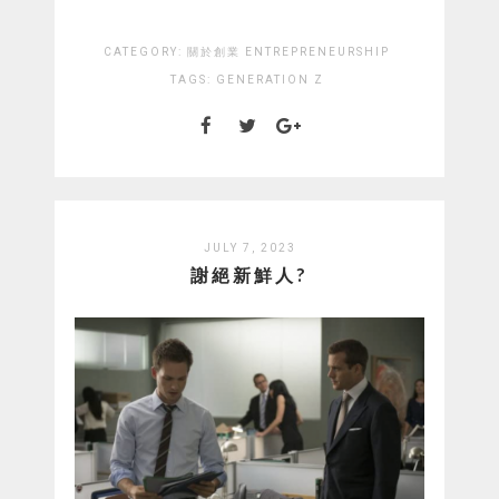
CATEGORY:
關於創業 ENTREPRENEURSHIP
TAGS:
GENERATION Z
JULY 7, 2023
謝絕新鮮人?