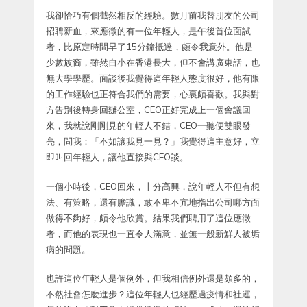
我卻恰巧有個截然相反的經驗。數月前我替朋友的公司
招聘新血，來應徵的有一位年輕人，是午後首位面試
者，比原定時間早了15分鐘抵達，頗令我意外。他是
少數族裔，雖然自小在香港長大，但不會講廣東話，也
無大學學歷。面談後我覺得這年輕人態度很好，他有限
的工作經驗也正符合我們的需要，心裏頗喜歡。我與對
方告別後轉身回辦公室，CEO正好完成上一個會議回
來，我就說剛剛見的年輕人不錯，CEO一聽便雙眼發
亮，問我：「不如讓我見一見？」我覺得這主意好，立
即叫回年輕人，讓他直接與CEO談。
一個小時後，CEO回來，十分高興，說年輕人不但有想
法、有策略，還有膽識，敢不卑不亢地指出公司哪方面
做得不夠好，頗令他欣賞。結果我們聘用了這位應徵
者，而他的表現也一直令人滿意，並無一般新鮮人被垢
病的問題。
也許這位年輕人是個例外，但我相信例外還是頗多的，
不然社會怎麼進步？這位年輕人也經歷過疫情和社運，