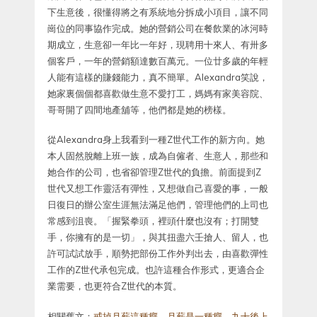
下生意後，很懂得將之有系統地分拆成小項目，讓不同
崗位的同事協作完成。她的營銷公司在餐飲業的冰河時
期成立，生意卻一年比一年好，現聘用十來人、有卅多
個客戶，一年的營銷額達數百萬元。一位廿多歲的年輕
人能有這樣的賺錢能力，真不簡單。Alexandra笑說，
她家裏個個都喜歡做生意不愛打工，媽媽有家美容院、
哥哥開了四間地產舖等，他們都是她的榜樣。
從Alexandra身上我看到一種Z世代工作的新方向。她
本人固然脫離上班一族，成為自僱者、生意人，那些和
她合作的公司，也省卻管理Z世代的負擔。前面提到Z
世代又想工作靈活有彈性，又想做自己喜愛的事，一般
日復日的辦公室生涯無法滿足他們，管理他們的上司也
常感到沮喪。「握緊拳頭，裡頭什麼也沒有；打開雙
手，你擁有的是一切」，與其扭盡六壬搶人、留人，也
許可試試放手，順勢把部份工作外判出去，由喜歡彈性
工作的Z世代承包完成。也許這種合作形式，更適合企
業需要，也更符合Z世代的本質。
相關舊文：
戒掉月薪這種癮
、
月薪是一種癮
、
九十後上