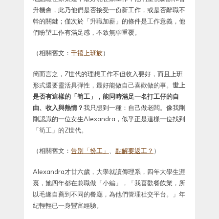
升機會，此乃他們是否接受一份新工作，或是否辭職不
幹的關鍵；僅次於「升職加薪」的條件是工作意義，他
們盼望工作有滿足感，不致無聊重覆。
（相關舊文：
千禧上班族
）
簡而言之，Z世代的理想工作不但收入要好，而且上班
形式還要靈活具彈性，最好能做自己喜歡做的事。
世上
是否有這樣的「筍工」，能同時滿足一名打工仔的自
由、收入與熱情？
我只想到一種：自己做老闆。像我剛
剛認識的一位女生Alexandra，似乎正是這樣一位找到
「筍工」的Z世代。
（相關舊文：
告別「扮工」
、
點解要返工？
）
Alexandra才廿六歲，大學就讀傳理系，四年大學生涯
裏，她四年都在兼職做「小編」，「我喜歡餐飲業，所
以毛遂自薦到不同的餐廳，為他們管理社交平台。」年
紀輕輕已一身豐富經驗。