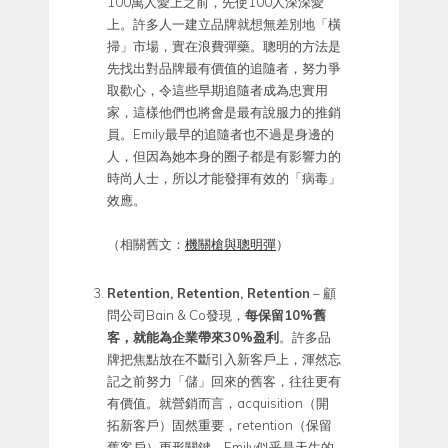
100萬人愛上之前，先使100人深深愛
上。許多人一建立品牌就想無差別地「橫
掃」市場，實在浪費彈藥。聰明的方法是
先找出對品牌最有價值的追隨者，努力爭
取歡心，令這些早期追隨者成為忠實用
家，這樣他們也將會是最有說服力的推銷
員。Emily最早的追隨者也不過是身邊的
人，但因為她本身的圈子都是有影響力的
時尚人士，所以才能發揮有效的「病毒」
效應。
（相關舊文：
機關槍與聰明彈
）
Retention, Retention, Retention
– 顧
問公司Bain & Co發現，
每保留10%舊
客，就能為企業帶來30%盈利
。許多品
牌把焦點放在不斷引入新客戶上，渾然忘
記之前努力「儲」回來的舊客，往往更有
有價值。就營銷而言，acquisition（開
拓新客戶）固然重要，retention（保留
舊客戶）更形關鍵。Emily似乎是天生的