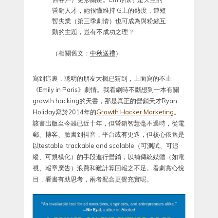
營銷人才，她很懂維持IG上的熱度，連短
暫失業（第三季劇情）也可成為與粉絲互
動的主題，豈有不成功之理？
（相關舊文：
中秋送禮
）
寫到這裏，聰明的朋友大概已猜到，上面寫的不止
《Emily in Paris》劇情。我看劇時不斷想到一本有關
growth hacking的天書，那是真正的營銷天才Ryan
Holiday寫於2014年的
Growth Hacker Marketing
。
該書出版至今雖已近十年，但營銷智慧毫不過時，從電
郵、博客、臉書到抖音，平台或有更迭，但核心依舊是
以testable, trackable and scalable（可測試、可追
縱、可規模化）的手段進行營銷，以補傳統媒體（如電
視、報章廣告）浪費和難計算回報之不足。看劇賞心悅
目，看書有助思考，兩者配合更覺充實呢。