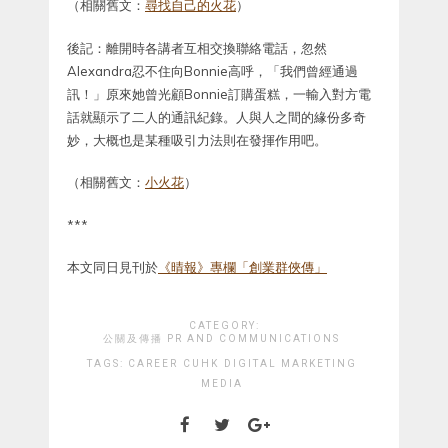
（相關舊文：
尋找自己的火花
）
後記：離開時各講者互相交換聯絡電話，忽然
Alexandra忍不住向Bonnie高呼，「我們曾經通過
訊！」原來她曾光顧Bonnie訂購蛋糕，一輸入對方電
話就顯示了二人的通訊紀錄。人與人之間的緣份多奇
妙，大概也是某種吸引力法則在發揮作用吧。
（相關舊文：
小火花
）
***
本文同日見刊於
《晴報》專欄「創業群俠傳」
CATEGORY:
公關及傳播 PR AND COMMUNICATIONS
TAGS:
CAREER
CUHK
DIGITAL MARKETING
MEDIA