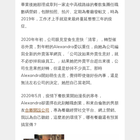
畢業後她順理成章到一家走中高檔路線的餐飲集團任職
數碼營銷，包辦拍照、拍片、定期為餐廳發帖文，時為
2019年，工作才上手就迎來最終蔓延整整三年的疫
症。
2020年年初，公司眼見堂食生意快「清零」，轉型催
谷外賣，對年輕的Alexandra委以重任，由她為公司編
寫全新的外賣落單網頁，「公司說如果外賣生意好，就
不必炒掉前線員工。」結果她把外賣平台趕出來後，公
司生意果然好轉，但還是炒掉不少員工。那時
Alexandra開始萌生去意，覺得即使做好份內事，還是
無法左右公司的決定。她想自己當老闆。
2020年5月，疫情下餐飲業開始漫長的寒冬，
Alexandra卻選擇在此刻離職創業，和來自倫敦的男朋
友
合夥開設公司
，專為餐廳經營社交平台、網上營銷。
我以為自己聽錯，這麼差的環境下，哪有餐廳還有預算
搞宣傳？