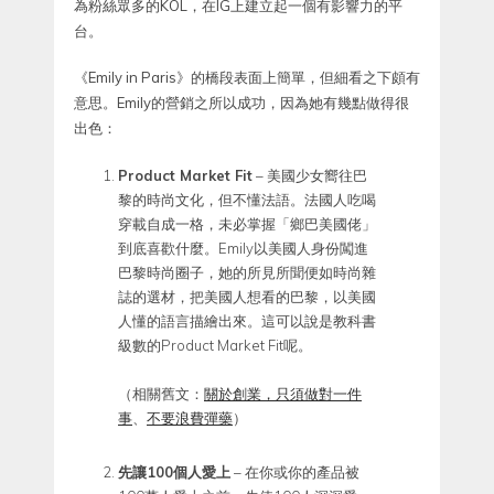
為粉絲眾多的KOL，在IG上建立起一個有影響力的平
台。
《Emily in Paris》的橋段表面上簡單，但細看之下頗有
意思。Emily的營銷之所以成功，因為她有幾點做得很
出色：
Product Market Fit
– 美國少女嚮往巴
黎的時尚文化，但不懂法語。法國人吃喝
穿載自成一格，未必掌握「鄉巴美國佬」
到底喜歡什麼。Emily以美國人身份闖進
巴黎時尚圈子，她的所見所聞便如時尚雜
誌的選材，把美國人想看的巴黎，以美國
人懂的語言描繪出來。這可以說是教科書
級數的Product Market Fit呢。
（相關舊文：
關於創業，只須做對一件
事
、
不要浪費彈藥
）
先讓100個人愛上
– 在你或你的產品被