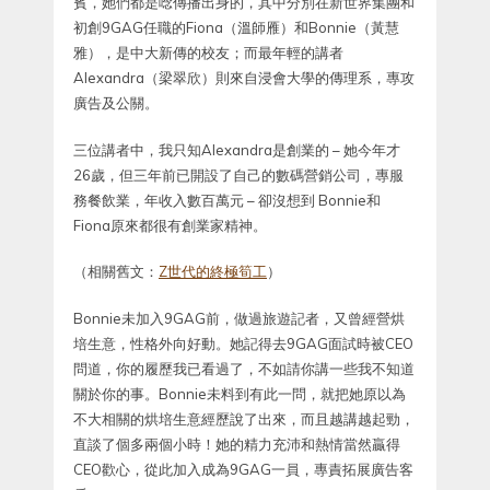
賓，她們都是唸傳播出身的，其中分別在新世界集團和
初創9GAG任職的Fiona（溫師雁）和Bonnie（黃慧
雅），是中大新傳的校友；而最年輕的講者
Alexandra（梁翠欣）則來自浸會大學的傳理系，專攻
廣告及公關。
三位講者中，我只知Alexandra是創業的 – 她今年才
26歲，但三年前已開設了自己的數碼營銷公司，專服
務餐飲業，年收入數百萬元 – 卻沒想到 Bonnie和
Fiona原來都很有創業家精神。
（相關舊文：
Z世代的終極筍工
）
Bonnie未加入9GAG前，做過旅遊記者，又曾經營烘
培生意，性格外向好動。她記得去9GAG面試時被CEO
問道，你的履歷我已看過了，不如請你講一些我不知道
關於你的事。Bonnie未料到有此一問，就把她原以為
不大相關的烘培生意經歷說了出來，而且越講越起勁，
直談了個多兩個小時！她的精力充沛和熱情當然贏得
CEO歡心，從此加入成為9GAG一員，專責拓展廣告客