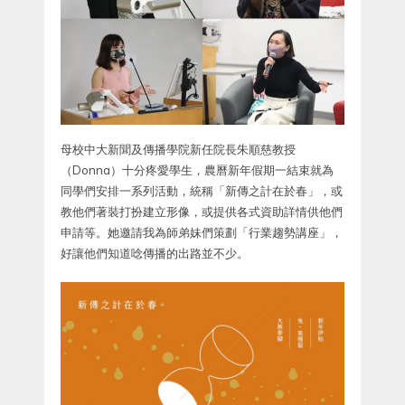
母校中大新聞及傳播學院新任院長朱順慈教授
（Donna）十分疼愛學生，農曆新年假期一結束就為
同學們安排一系列活動，統稱「新傳之計在於春」，或
教他們著裝打扮建立形像，或提供各式資助詳情供他們
申請等。她邀請我為師弟妹們策劃「行業趨勢講座」，
好讓他們知道唸傳播的出路並不少。