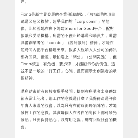
戶。
Fiona是新世界發展的企業傳訊總監，但她處理的項目
總是又急又複雜，超乎我們對「corp comm」的想
像。比如說她在疫下籌建Share for Good平台，配對
捐獻和受助機構，所需的不僅止於溝通和動員力，還需
具備創業者的「can do」（說到做到）精神，才能在
短時間內把平台構建出來。很多人視加入大公司的傳訊
部為閒職、優差，最怕遇上「關公」（公關災難），但
Fiona卻道，有危機、要拆彈，才能顯示你的價值。這
並不是一般的「打工仔」心態，反而顯示出創業者的承
擔精神。
講座結束前有位校友舉手發問，提到在座講者出身傳媒
卻沒當上記者，那工作的意義是什麼？我覺得這是許多
年青人浪漫的誤會，以為只有在前線衝鋒陷陣的，才能
發揮工作的意義。其實每個人在各自的崗位上都可發光
發熱，只要保持熱心，以有用之軀，總有回報社會的機
會。