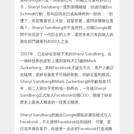
子，Sheryl Sandberg一度對新職猶疑，但成功被Eric
Schmidt打動，那句話現在已成為傳奇的一部份：「別
儍了，你若獲邀登上火箭，趕緊答應，還問坐哪個位置
嗎？」Sheryl Sandberg亦不負所托，任職Google期
間不但見證了一代巨企的上市，還把本來只有四個人的
廣告部門擴展到4000人之多。
2007年，已在矽谷安頓下來的Sheryl Sandberg，在
一個科技界的派對上遇到當時才23歲的Mark
Zuckerberg。其時Facebook才誕生不久，用戶人數正
在猛增，是矽谷最炙手可熱的初創，但缺乏盈利模式。
Sheryl Sandberg和Mark Zuckerberg的年齡相差15
年，但二人卻出乎意料地一拍即合，一年後Sheryl
Sandberg正式加入Facebook任職COO，開展了矽谷
歷史上最為人稱道的一段賓主關係。
Sheryl Sandberg把她在Google開拓的廣告模式引入
Facebook，不久便替Facebook拉到福特、可樂、星
巴克等廣告客戶，此後更一步步把Facebook打造成幾