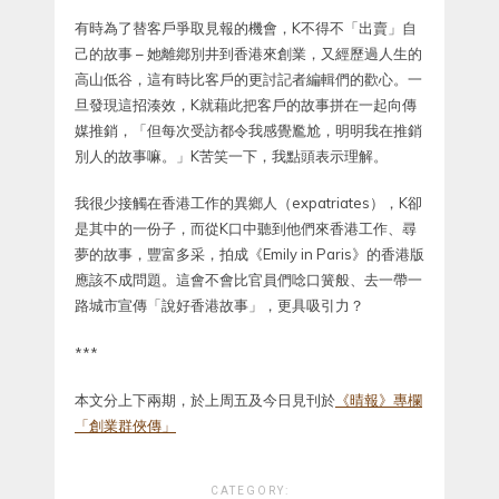
有時為了替客戶爭取見報的機會，K不得不「出賣」自
己的故事 – 她離鄕別井到香港來創業，又經歷過人生的
高山低谷，這有時比客戶的更討記者編輯們的歡心。一
旦發現這招湊效，K就藉此把客戶的故事拼在一起向傳
媒推銷，「但每次受訪都令我感覺尷尬，明明我在推銷
別人的故事嘛。」K苦笑一下，我點頭表示理解。
我很少接觸在香港工作的異鄉人（expatriates），K卻
是其中的一份子，而從K口中聽到他們來香港工作、尋
夢的故事，豐富多采，拍成《Emily in Paris》的香港版
應該不成問題。這會不會比官員們唸口簧般、去一帶一
路城市宣傳「說好香港故事」，更具吸引力？
***
本文分上下兩期，於上周五及今日見刊於
《晴報》專欄
「創業群俠傳」
CATEGORY: