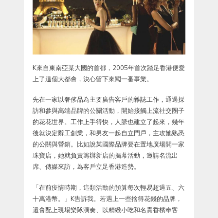
K來自東南亞某大國的首都，2005年首次踏足香港便愛
上了這個大都會，決心留下來闖一番事業。
先在一家以奢侈品為主要廣告客戶的雜誌工作，通過採
訪和參與高端品牌的公關活動，開始接觸上流社交圈子
的花花世界。工作上手得快，人脈也建立了起來，幾年
後就決定辭工創業，和男友一起自立門戶，主攻她熟悉
的公關與營銷。比如說某國際品牌要在置地廣場開一家
珠寶店，她就負責籌辦新店的揭幕活動，邀請名流出
席、傳媒來訪，為客戶立足香港造勢。
「在前疫情時期，這類活動的預算每次輕易超過五、六
十萬港幣。」K告訴我。若遇上一些捨得花錢的品牌，
還會配上現場樂隊演奏、以精緻小吃和名貴香檳奉客