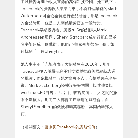
乎以廣告為99%收入來源的萬億科技帝國。她主政下，
Facebook的廣告收入滾滾而來，不喜打理業務的Mark
Zuckerberg可全心全意進行產品研發，那是Facebook
的全盛時期，也是二人關係最緊密的一段時光。
Facebook早期投資者、風投a16z的創辦人Mark
Andreessen形容，Sheryl Sandberg成功得把自己的
名字塑造成一個職銜，他們?下每家初創都在打聽，如
何找到「一位Sheryl」。
她人生中的「亢龍有悔」大約發生在2016年，那年
Facebook捲入俄羅斯利用社交媒體操縱美國總統大選
的風波，而危機發生時她才喪夫不久，心情並未完全平
復。Mark Zuckerberg怪她沒好好把關，以致他要以
wartime CEO自居，「出山」收拾局面，二人之間的嫌
隙不斷擴大。期間二人都曾出席華府的聽證會，而
Sheryl Sandberg的傲慢和精英嘴臉，亦開始曝露人
前。
（相關舊文：
普京與Facebook的恩怨情仇
）