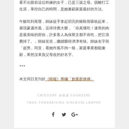
看不出眼前這位幹練的女子，已是三孩之母。脱離打工
生涯，掌控自己的時間，是她兼顧家庭最好的方法。
午飯吃到尾聲，師妹徒手拿起切完的豬鞍骨吸吮起來，
展現豪邁作風，逗得侍應大樂，「你真懂吃！連骨的肉
是最美味的部份，許多客人為保斯文都不肯吃，把它浪
費掉了。」師妹笑笑，繼續啜得津津有味。師妹名字與
「超男」同音，看她作風不拘一格，家庭事業都能兼
顧，果然沒辜負父母改的好名字。
***
本文同日見刊於
《晴報》專欄「創業群俠傳」
CATEGORY:
創業家 FOUNDERS
TAGS:
FUNDRAISING
GIRLBOSS
LAWYER