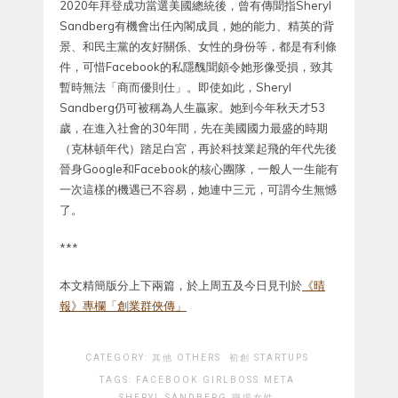
2020年拜登成功當選美國總統後，曾有傳聞指Sheryl
Sandberg有機會出任內閣成員，她的能力、精英的背
景、和民主黨的友好關係、女性的身份等，都是有利條
件，可惜Facebook的私隱醜聞頗令她形像受損，致其
暫時無法「商而優則仕」。即使如此，Sheryl
Sandberg仍可被稱為人生贏家。她到今年秋天才53
歲，在進入社會的30年間，先在美國國力最盛的時期
（克林頓年代）踏足白宮，再於科技業起飛的年代先後
晉身Google和Facebook的核心團隊，一般人一生能有
一次這樣的機遇已不容易，她連中三元，可謂今生無憾
了。
***
本文精簡版分上下兩篇，於上周五及今日見刊於
《晴
報》專欄「創業群俠傳」
CATEGORY:
其他 OTHERS
初創 STARTUPS
TAGS:
FACEBOOK
GIRLBOSS
META
SHERYL SANDBERG
職場女性