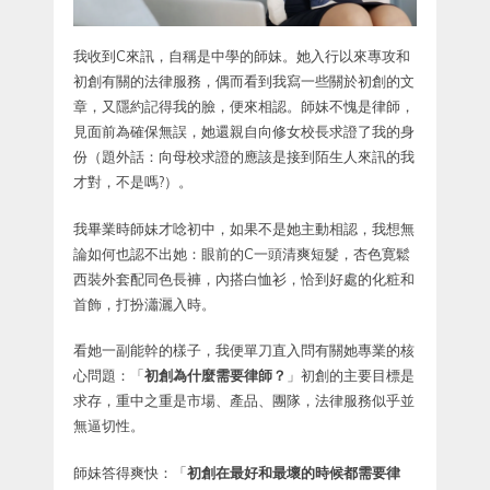
我收到C來訊，自稱是中學的師妹。她入行以來專攻和
初創有關的法律服務，偶而看到我寫一些關於初創的文
章，又隱約記得我的臉，便來相認。師妹不愧是律師，
見面前為確保無誤，她還親自向修女校長求證了我的身
份（題外話：向母校求證的應該是接到陌生人來訊的我
才對，不是嗎?）。
我畢業時師妹才唸初中，如果不是她主動相認，我想無
論如何也認不出她：眼前的C一頭清爽短髮，杏色寛鬆
西裝外套配同色長褲，內搭白恤衫，恰到好處的化粧和
首飾，打扮瀟灑入時。
看她一副能幹的樣子，我便單刀直入問有關她專業的核
心問題：「
初創為什麼需要律師？
」初創的主要目標是
求存，重中之重是市場、產品、團隊，法律服務似乎並
無逼切性。
師妹答得爽快：「
初創在最好和最壞的時候都需要律