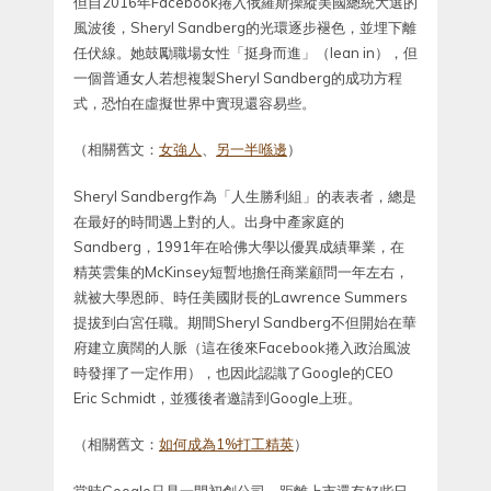
但自2016年Facebook捲入俄羅斯操縱美國總統大選的
風波後，Sheryl Sandberg的光環逐步褪色，並埋下離
任伏線。她鼓勵職場女性「挺身而進」（lean in），但
一個普通女人若想複製Sheryl Sandberg的成功方程
式，恐怕在虛擬世界中實現還容易些。
（相關舊文：
女強人
、
另一半喺邊
）
Sheryl Sandberg作為「人生勝利組」的表表者，總是
在最好的時間遇上對的人。出身中產家庭的
Sandberg，1991年在哈佛大學以優異成績畢業，在
精英雲集的McKinsey短暫地擔任商業顧問一年左右，
就被大學恩師、時任美國財長的Lawrence Summers
提拔到白宮任職。期間Sheryl Sandberg不但開始在華
府建立廣闊的人脈（這在後來Facebook捲入政治風波
時發揮了一定作用），也因此認識了Google的CEO
Eric Schmidt，並獲後者邀請到Google上班。
（相關舊文：
如何成為1%打工精英
）
當時Google只是一間初創公司，距離上市還有好些日