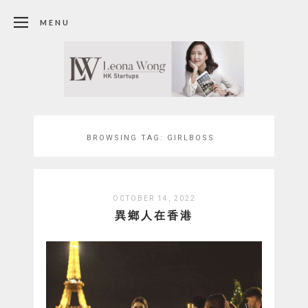
MENU
BROWSING TAG:
GIRLBOSS
OCTOBER 14, 2022
異鄉人在香港