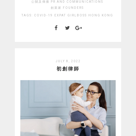
公關及傳播 PR AND COMMUNICATIONS
創業家 FOUNDERS
TAGS:
COVID-19
EXPAT
GIRLBOSS
HONG KONG
JULY 8, 2022
初創律師