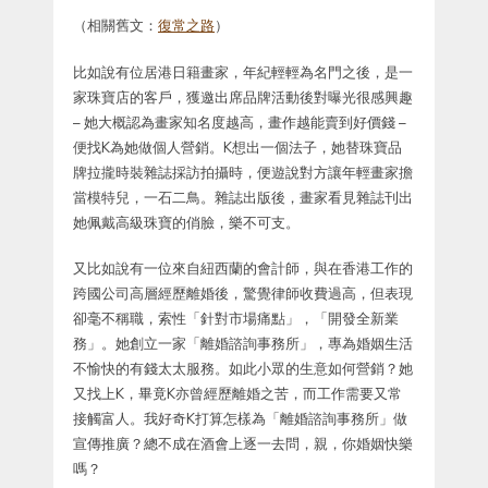
（相關舊文：
復常之路
）
比如說有位居港日籍畫家，年紀輕輕為名門之後，是一
家珠寶店的客戶，獲邀出席品牌活動後對曝光很感興趣
– 她大概認為畫家知名度越高，畫作越能賣到好價錢 –
便找K為她做個人營銷。K想出一個法子，她替珠寶品
牌拉攏時裝雜誌採訪拍攝時，便遊說對方讓年輕畫家擔
當模特兒，一石二鳥。雜誌出版後，畫家看見雜誌刊出
她佩戴高級珠寶的俏臉，樂不可支。
又比如說有一位來自紐西蘭的會計師，與在香港工作的
跨國公司高層經歷離婚後，驚覺律師收費過高，但表現
卻毫不稱職，索性「針對市場痛點」，「開發全新業
務」。她創立一家「離婚諮詢事務所」，專為婚姻生活
不愉快的有錢太太服務。如此小眾的生意如何營銷？她
又找上K，畢竟K亦曾經歷離婚之苦，而工作需要又常
接觸富人。我好奇K打算怎樣為「離婚諮詢事務所」做
宣傳推廣？總不成在酒會上逐一去問，親，你婚姻快樂
嗎？