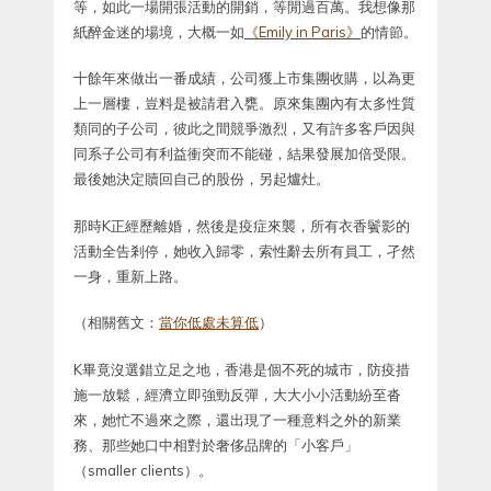
等，如此一場開張活動的開銷，等閒過百萬。我想像那
紙醉金迷的場境，大概一如
《Emily in Paris》
的情節。
十餘年來做出一番成績，公司獲上市集團收購，以為更
上一層樓，豈料是被請君入甕。原來集團內有太多性質
類同的子公司，彼此之間競爭激烈，又有許多客戶因與
同系子公司有利益衝突而不能碰，結果發展加倍受限。
最後她決定贖回自己的股份，另起爐灶。
那時K正經歷離婚，然後是疫症來襲，所有衣香鬢影的
活動全告剎停，她收入歸零，索性辭去所有員工，孑然
一身，重新上路。
（相關舊文：
當你低處未算低
）
K畢竟沒選錯立足之地，香港是個不死的城市，防疫措
施一放鬆，經濟立即強勁反彈，大大小小活動紛至沓
來，她忙不過來之際，還出現了一種意料之外的新業
務、那些她口中相對於奢侈品牌的「小客戶」
（smaller clients）。