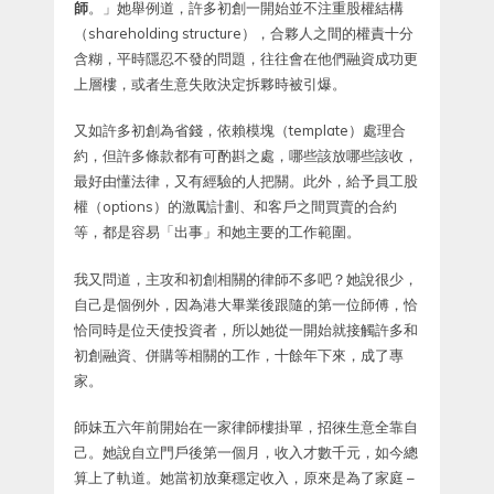
師
。」她舉例道，許多初創一開始並不注重股權結構
（shareholding structure），合夥人之間的權責十分
含糊，平時隱忍不發的問題，往往會在他們融資成功更
上層樓，或者生意失敗決定拆夥時被引爆。
又如許多初創為省錢，依賴模塊（template）處理合
約，但許多條款都有可酌斟之處，哪些該放哪些該收，
最好由懂法律，又有經驗的人把關。此外，給予員工股
權（options）的激勵計劃、和客戶之間買賣的合約
等，都是容易「出事」和她主要的工作範圍。
我又問道，主攻和初創相關的律師不多吧？她說很少，
自己是個例外，因為港大畢業後跟隨的第一位師傅，恰
恰同時是位天使投資者，所以她從一開始就接觸許多和
初創融資、併購等相關的工作，十餘年下來，成了專
家。
師妹五六年前開始在一家律師樓掛單，招徠生意全靠自
己。她說自立門戶後第一個月，收入才數千元，如今總
算上了軌道。她當初放棄穩定收入，原來是為了家庭 –