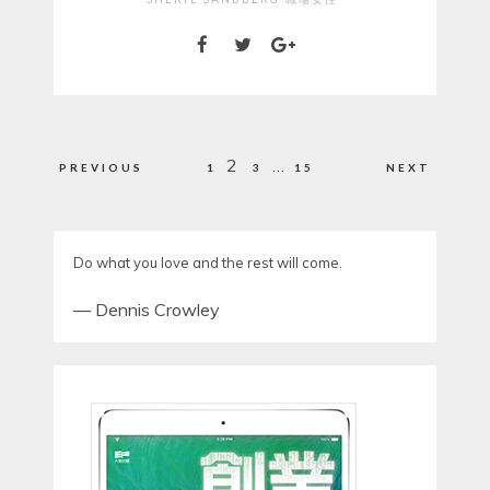
Posts
2
…
PREVIOUS
1
3
15
NEXT
pagination
Do what you love and the rest will come.
—
Dennis Crowley